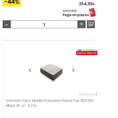
-44
%
254,95
€
Publicidad.
Pago en plazos.
-
+
De
4
a
10
días
ENVÍO GRATIS
0
Conchón Visco Muelle Ensacado Hybrid Top 150X200
Altura 30 +/- 2 Cm.