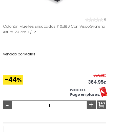
0
Colchón Muelles Ensacados 140x180 Con ViscoGrafeno
Altura 29 cm +/-2
Vendido por
Matris
Antes
656,91
€
-44
%
364,95
€
Publicidad.
Pago en plazos.
-
+