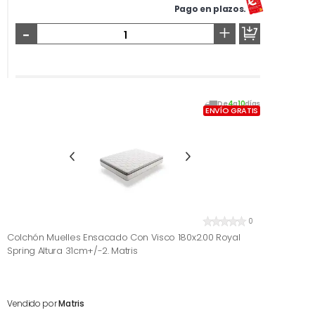
Pago en plazos.
-
+
De
4
a
10
días
ENVÍO GRATIS
0
Colchón Muelles Ensacado Con Visco 180x2.00 Royal
Spring Altura 31cm+/-2. Matris
Vendido por
Matris