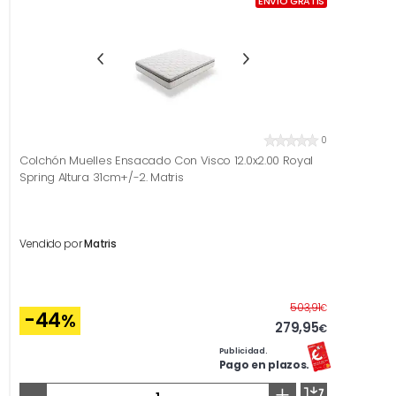
ENVÍO GRATIS
0
Colchón Muelles Ensacado Con Visco 12.0x2.00 Royal
Spring Altura 31cm+/-2. Matris
Vendido por
Matris
Antes
503,91
€
-44
%
279,95
€
Publicidad.
Pago en plazos.
-
+