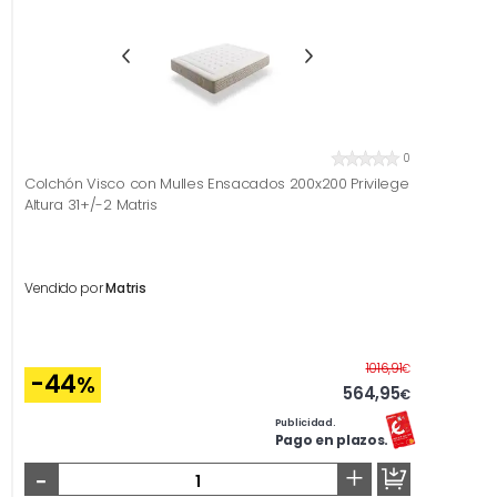
0
Colchón Visco con Mulles Ensacados 200x200 Privilege
Altura 31+/-2 Matris
Vendido por
Matris
Antes
1016,91
€
-44
%
564,95
€
Publicidad.
Pago en plazos.
-
+