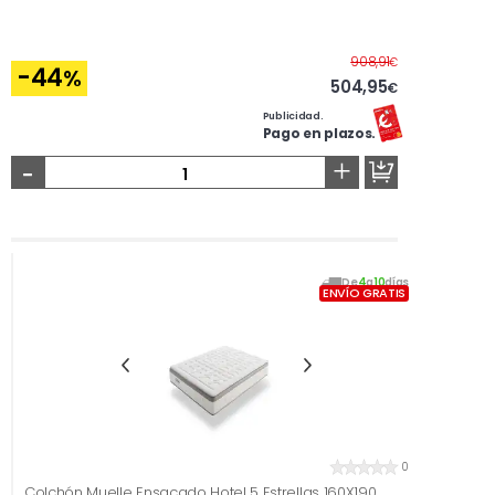
Antes
908,91
€
-44
%
504,95
€
Publicidad.
Pago en plazos.
-
+
De
4
a
10
días
ENVÍO GRATIS
0
Colchón Muelle Ensacado Hotel 5 Estrellas 160X190