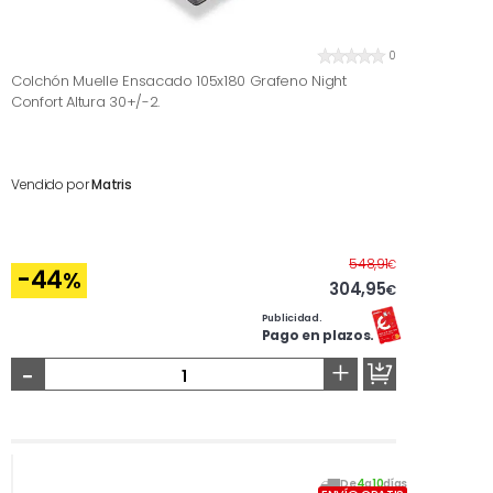
0
Colchón Muelle Ensacado 105x180 Grafeno Night
Confort Altura 30+/-2.
Vendido por
Matris
Antes
548,91
€
-44
%
304,95
€
Publicidad.
Pago en plazos.
-
+
De
4
a
10
días