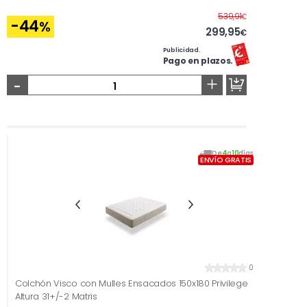
Antes
539,91
€
-44
%
299,95
€
Publicidad.
Pago en plazos.
-
+
De
4
a
10
días
ENVÍO GRATIS
0
Colchón Visco con Mulles Ensacados 150x180 Privilege
Altura 31+/-2 Matris