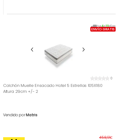
De
4
a
10
días
ENVÍO GRATIS
0
Colchón Muelle Ensacado Hotel 5 Estrellas 105X180
Altura 29cm +/- 2
Vendido por
Matris
Antes
458,91
€