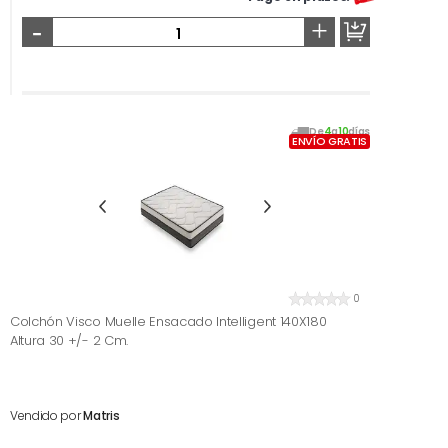
-
+
De
4
a
10
días
ENVÍO GRATIS
0
Colchón Visco Muelle Ensacado Intelligent 140X180
Altura 30 +/- 2 Cm.
Vendido por
Matris