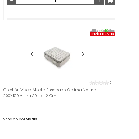
De
4
a
10
días
ENVÍO GRATIS
0
Colchón Visco Muelle Ensacado Optima Nature
200X190 Altura 30 +/- 2 Cm.
Vendido por
Matris