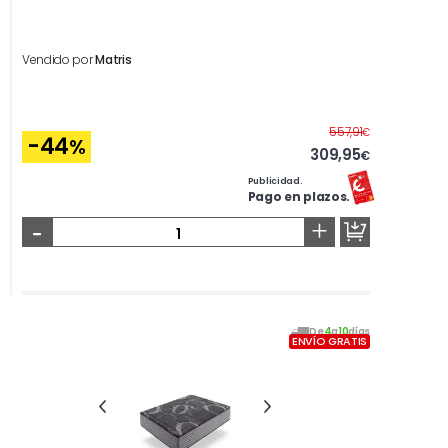
Vendido por
Matris
Antes
557,91
€
-44
%
309,95
€
Publicidad.
Pago en plazos.
-
+
De
4
a
10
días
ENVÍO GRATIS