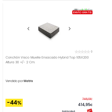
De
4
a
10
días
ENVÍO GRATIS
0
Conchón Visco Muelle Ensacado Hybrid Top 105X200
Altura 30 +/- 2 Cm.
Vendido por
Matris
Antes
746,91
€
-44
%
414,95
€
Publicidad.