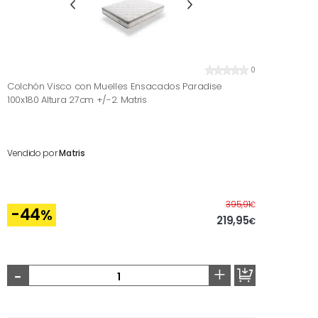
0
Colchón Visco con Muelles Ensacados Paradise
100x180 Altura 27cm +/-2. Matris
Vendido por
Matris
Antes
395,91
€
-44
%
219,95
€
-
+