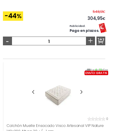
Antes
548,91
€
-44
%
304,95
€
Publicidad.
Pago en plazos.
-
+
De
4
a
10
días
ENVÍO GRATIS
0
Colchón Muelle Ensacado Visco Artesanal VIP Nature