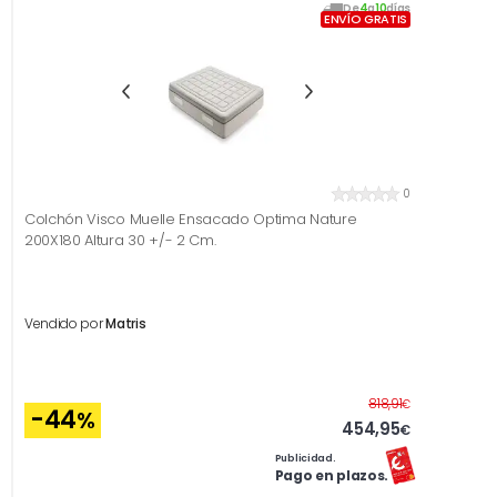
De
4
a
10
días
ENVÍO GRATIS
0
Colchón Visco Muelle Ensacado Optima Nature
200X180 Altura 30 +/- 2 Cm.
Vendido por
Matris
Antes
818,91
€
-44
%
454,95
€
Publicidad.
Pago en plazos.