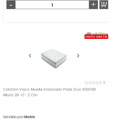
-
+
De
4
a
10
días
ENVÍO GRATIS
0
Colchón Visco Muelle Ensacado Polar Duo 100X190
Altura 29 +/- 2 Cm
Vendido por
Matris