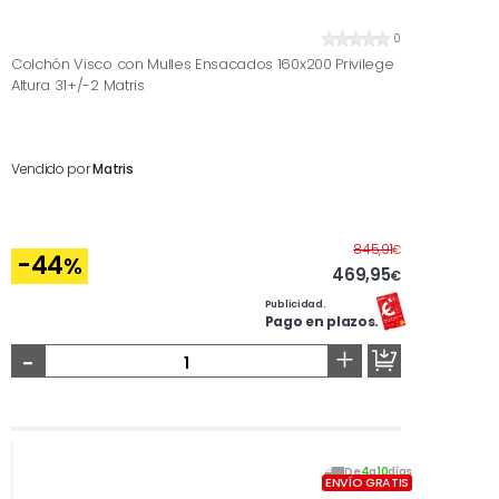
0
Colchón Visco con Mulles Ensacados 160x200 Privilege
Altura 31+/-2 Matris
Vendido por
Matris
Antes
845,91
€
-44
%
469,95
€
Publicidad.
Pago en plazos.
-
+
De
4
a
10
días
ENVÍO GRATIS