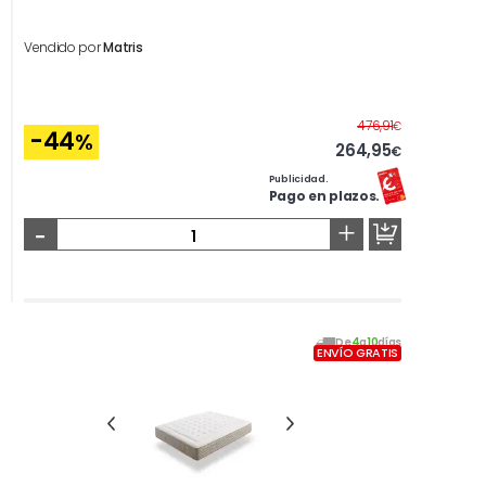
Vendido por
Matris
Antes
476,91
€
-44
%
264,95
€
Publicidad.
Pago en plazos.
-
+
De
4
a
10
días
ENVÍO GRATIS