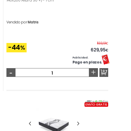
140x200 Altura 30 +/- 1 cm
Vendido por
Matris
Antes
1133,91
€
-44
%
629,95
€
Publicidad.
Pago en plazos.
-
+
De
4
a
10
días
ENVÍO GRATIS