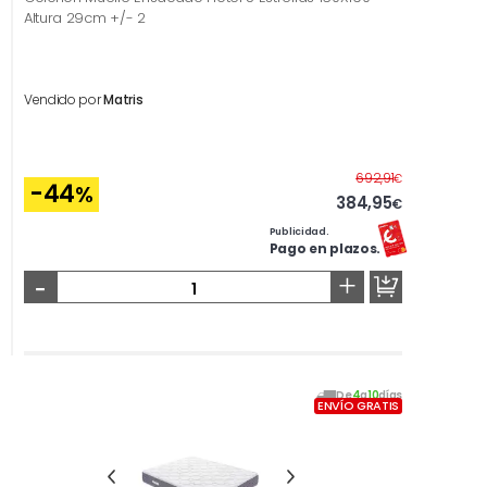
Altura 29cm +/- 2
Vendido por
Matris
Antes
692,91
€
-44
%
384,95
€
Publicidad.
Pago en plazos.
-
+
De
4
a
10
días
ENVÍO GRATIS