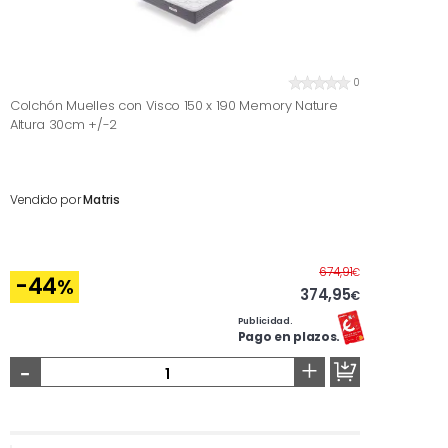
0
Colchón Muelles con Visco 150 x 190 Memory Nature
Altura 30cm +/-2
Vendido por
Matris
Antes
674,91
€
-44
%
374,95
€
Publicidad.
Pago en plazos.
-
+