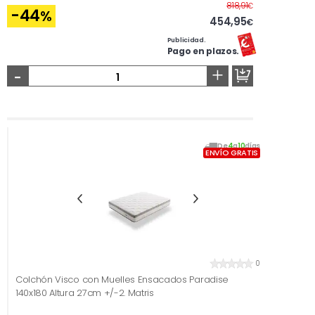
Antes
818,91
€
-44
%
454,95
€
Publicidad.
Pago en plazos.
-
+
De
4
a
10
días
ENVÍO GRATIS
0
Colchón Visco con Muelles Ensacados Paradise
140x180 Altura 27cm +/-2. Matris