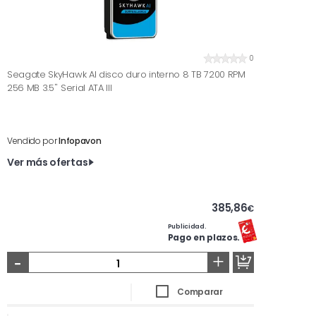
0
Seagate SkyHawk AI disco duro interno 8 TB 7200 RPM
256 MB 3.5'' Serial ATA III
Vendido por
Infopavon
Ver más ofertas
385,86
€
Publicidad.
Pago en plazos.
-
+
Comparar