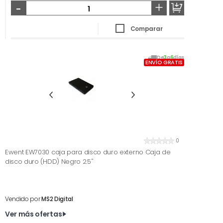
-
+
Comparar
De
3
a
6
días
ENVÍO GRATIS
0
Ewent EW7030 caja para disco duro externo Caja de
disco duro (HDD) Negro 2.5''
Vendido por
MS2 Digital
Ver más ofertas