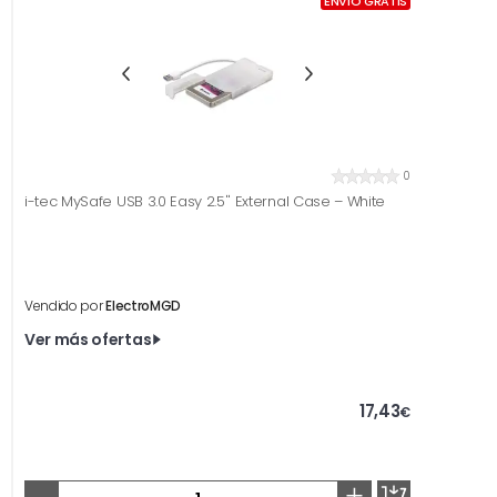
ENVÍO GRATIS
0
i-tec MySafe USB 3.0 Easy 2.5'' External Case – White
Vendido por
ElectroMGD
Ver más ofertas
17,43
€
-
+