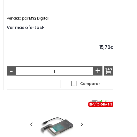
Vendido por
MS2 Digital
Ver más ofertas
15,70
€
-
+
Comparar
De
4
a
7
días
ENVÍO GRATIS