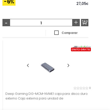
-6
%
27,05
€
-
+
Comparar
De
2
a
5
días
ENVÍO GRATIS
0
Deep Gaming DG-MCM-NVME1 caja para disco duro
externo Caja externa para unidad de