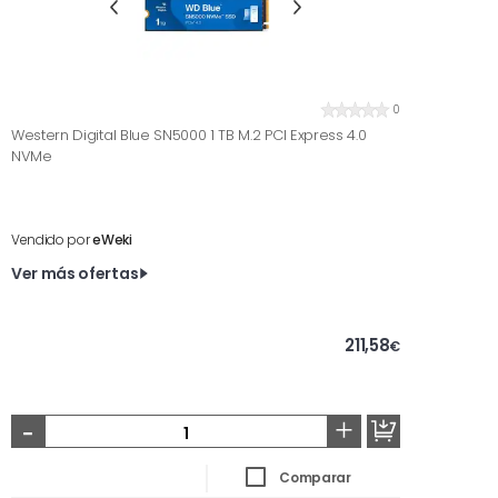
0
Western Digital Blue SN5000 1 TB M.2 PCI Express 4.0
NVMe
Vendido por
eWeki
Ver más ofertas
211,58
€
-
+
Comparar