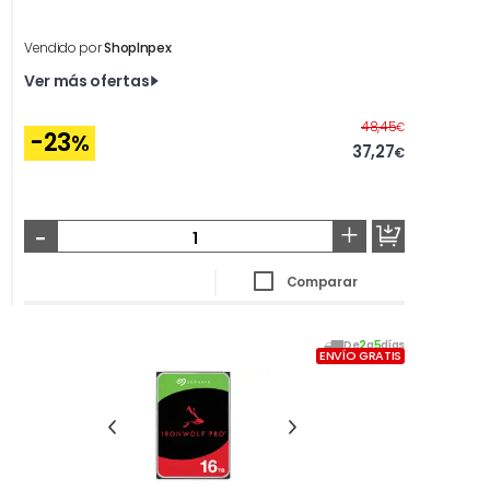
Vendido por
ShopInpex
Ver más ofertas
Antes
48,45
€
-23
%
37,27
€
-
+
Comparar
De
2
a
5
días
ENVÍO GRATIS