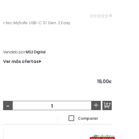
0
i-tec MySafe USB-C 3.1 Gen. 2 Easy
Vendido por
MS2 Digital
Ver más ofertas
19,00
€
-
+
Comparar
De
5
a
8
días