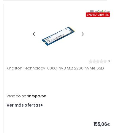
De
2
a
3
días
ENVÍO GRATIS
0
Kingston Technology 1000G NV3 M.2 2280 NVMe SSD
Vendido por
Infopavon
Ver más ofertas
155,06
€