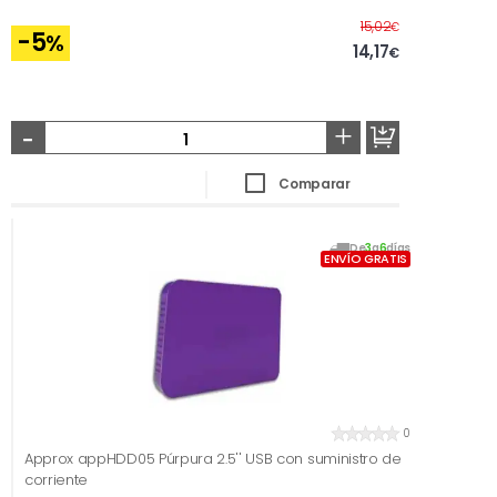
Antes
15,02
€
-5
%
14,17
€
-
+
Comparar
De
3
a
6
días
ENVÍO GRATIS
0
Approx appHDD05 Púrpura 2.5'' USB con suministro de
corriente