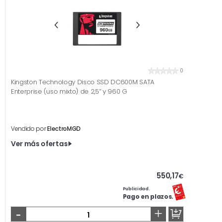
0
Kingston Technology Disco SSD DC600M SATA
Enterprise (uso mixto) de 2,5” y 960 G
Vendido por
ElectroMGD
Ver más ofertas
550,17
€
Publicidad.
Pago en plazos.
-
+