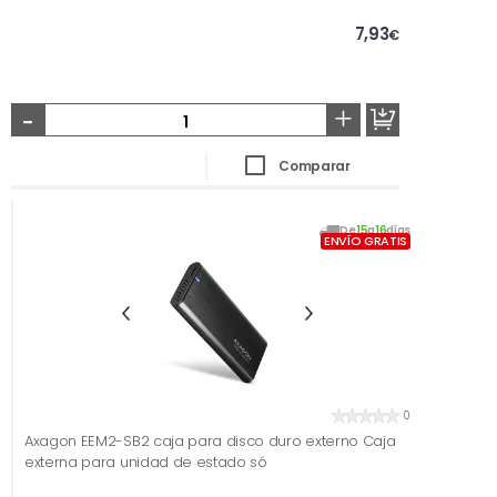
7,93
€
-
+
Comparar
De
15
a
16
días
ENVÍO GRATIS
0
Axagon EEM2-SB2 caja para disco duro externo Caja
externa para unidad de estado só