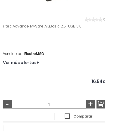
0
i-tec Advance MySafe AluBasic 2.5'' USB 3.0
Vendido por
ElectroMGD
Ver más ofertas
16,54
€
-
+
Comparar