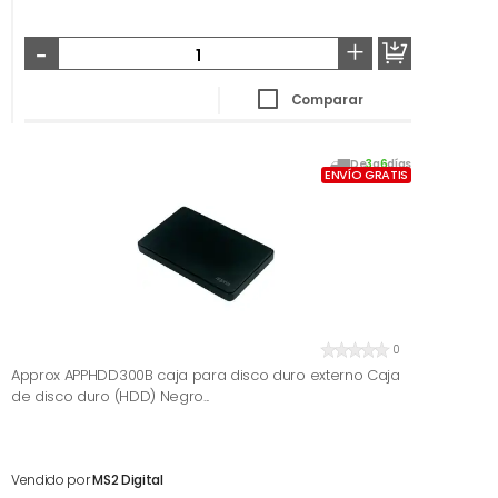
-
+
Comparar
De
3
a
6
días
ENVÍO GRATIS
0
Approx APPHDD300B caja para disco duro externo Caja
de disco duro (HDD) Negro...
Vendido por
MS2 Digital