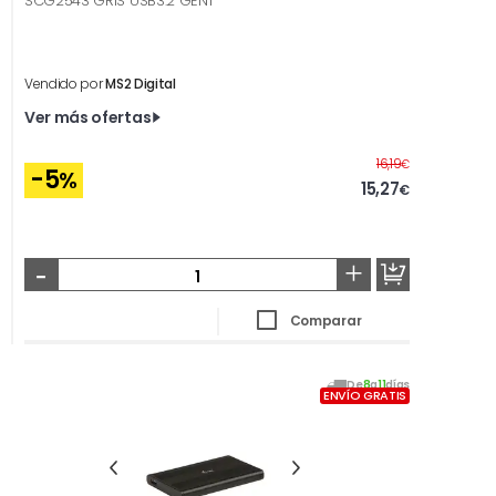
SCG2543 GRIS USB3.2 GEN1
Vendido por
MS2 Digital
Ver más ofertas
Antes
16,19
€
-5
%
15,27
€
-
+
Comparar
De
8
a
11
días
ENVÍO GRATIS