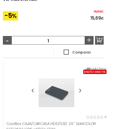
Antes
16,63
€
-5
%
15,69
€
-
+
Comparar
De
4
a
7
días
ENVÍO GRATIS
0
CoolBox CAJA/CARCASA HDD/SSD 2.5'' SLIMCOLOR