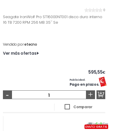
0
Seagate IronWolf Pro ST16000NT001 disco duro interno
16 TB 7200 RPM 256 MB 3.5'' Se
Vendido por
etecno
Ver más ofertas
595,55
€
Publicidad.
Pago en plazos.
-
+
Comparar
De
5
a
8
días
ENVÍO GRATIS