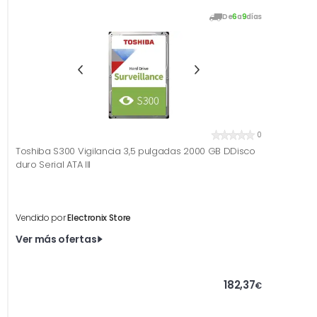
De
6
a
9
días
0
Toshiba S300 Vigilancia 3,5 pulgadas 2000 GB DDisco
duro Serial ATA III
Vendido por
Electronix Store
Ver más ofertas
182,37
€