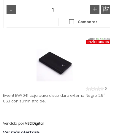
-
+
Comparar
De
5
a
8
días
ENVÍO GRATIS
0
Ewent EW7041 caja para disco duro externo Negro 2.5''
USB con suministro de...
Vendido por
MS2 Digital
Ver más ofertas