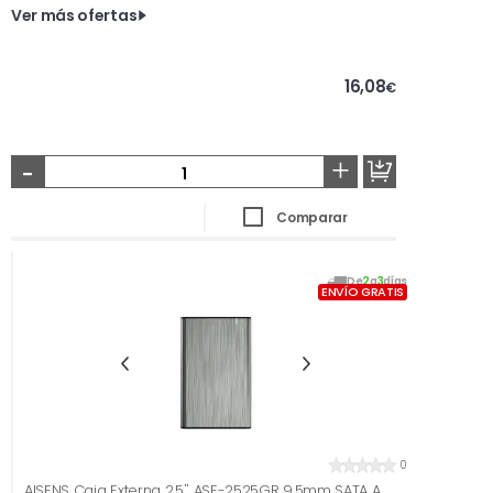
Ver más ofertas
16,08
€
-
+
Comparar
De
2
a
3
días
ENVÍO GRATIS
0
AISENS Caja Externa 2.5'' ASE-2525GR 9.5mm SATA A