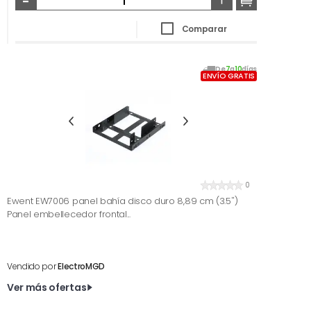
Comparar
De
7
a
10
días
ENVÍO GRATIS
0
Ewent EW7006 panel bahía disco duro 8,89 cm (3.5'')
Panel embellecedor frontal...
Vendido por
ElectroMGD
Ver más ofertas