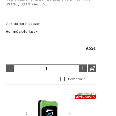
USB 3.0 / USB 3.1 Gen1, Gris
Vendido por
Infopavon
Ver más ofertas
9,52
€
-
+
Comparar
De
2
a
3
días
ENVÍO GRATIS