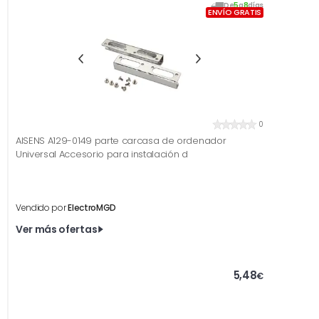
De
5
a
8
días
ENVÍO GRATIS
0
AISENS A129-0149 parte carcasa de ordenador
Universal Accesorio para instalación d
Vendido por
ElectroMGD
Ver más ofertas
5,48
€