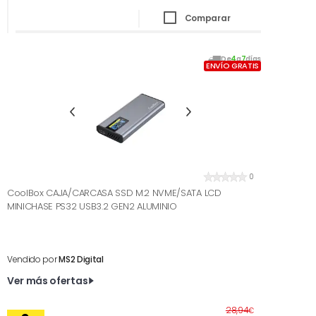
Comparar
De
4
a
7
días
ENVÍO GRATIS
0
CoolBox CAJA/CARCASA SSD M.2 NVME/SATA LCD
MINICHASE PS32 USB3.2 GEN2 ALUMINIO
Vendido por
MS2 Digital
Ver más ofertas
Antes
28,94
€