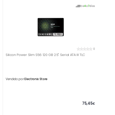
De
4
a
7
días
0
Silicon Power Slim S56 120 GB 2.5" Serial ATA III TLC
Vendido por
Electronix Store
75,45
€