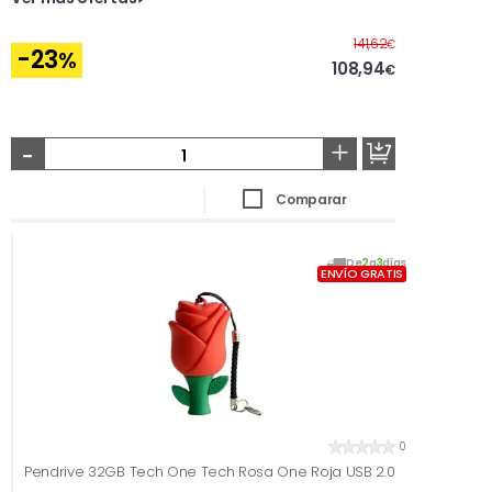
Antes
141,62
€
-23
%
108,94
€
-
+
Comparar
De
2
a
3
días
ENVÍO GRATIS
0
Pendrive 32GB Tech One Tech Rosa One Roja USB 2.0