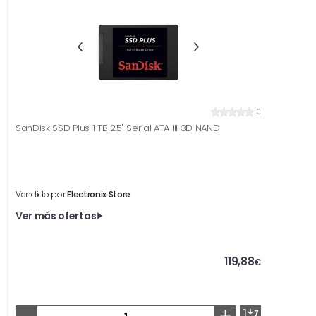
0
SanDisk SSD Plus 1 TB 2.5" Serial ATA III 3D NAND
Vendido por
Electronix Store
Ver más ofertas
119,88
€
-
+