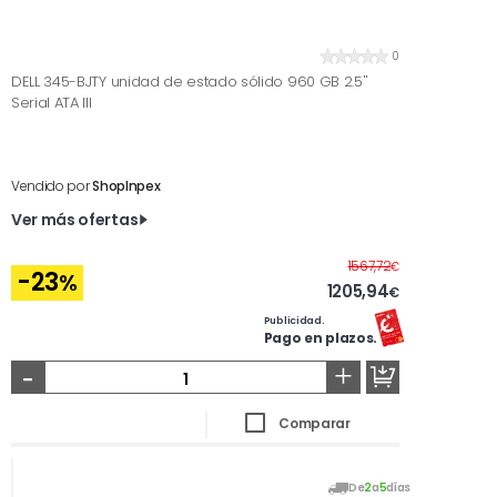
0
DELL 345-BJTY unidad de estado sólido 960 GB 2.5''
Serial ATA III
Vendido por
ShopInpex
Ver más ofertas
Antes
1567,72
€
-23
%
1205,94
€
Publicidad.
Pago en plazos.
-
+
Comparar
De
2
a
5
días