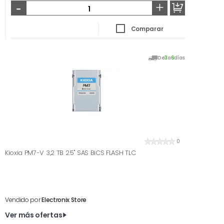
-
+
Comparar
De
3
a
6
días
0
Kioxia PM7-V 3,2 TB 2.5" SAS BiCS FLASH TLC
Vendido por
Electronix Store
Ver más ofertas