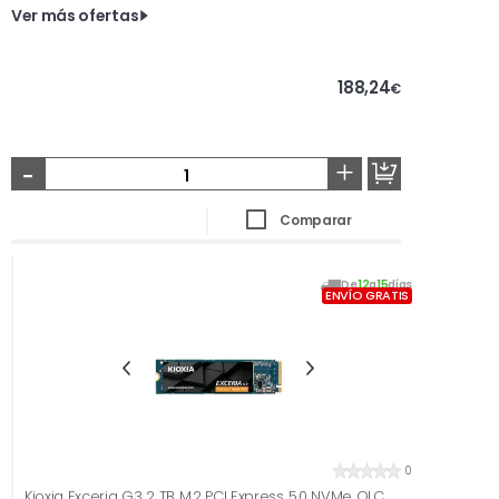
Ver más ofertas
188,24
€
-
+
Comparar
De
12
a
15
días
ENVÍO GRATIS
0
Kioxia Exceria G3 2 TB M.2 PCI Express 5.0 NVMe QLC