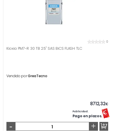
0
Kioxia PM7-R 30 TB 2.5" SAS BiCS FLASH TLC
Vendido por
GreaTecno
8712,32
€
Publicidad.
Pago en plazos.
-
+