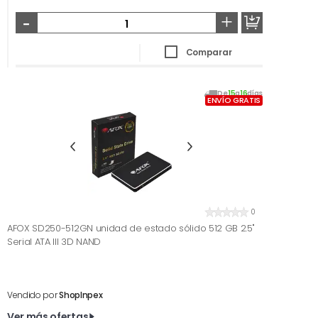
-
+
Comparar
De
15
a
16
días
ENVÍO GRATIS
0
AFOX SD250-512GN unidad de estado sólido 512 GB 2.5"
Serial ATA III 3D NAND
Vendido por
ShopInpex
Ver más ofertas