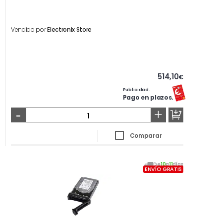
Vendido por
Electronix Store
514,10
€
Publicidad.
Pago en plazos.
-
+
Comparar
De
10
a
11
días
ENVÍO GRATIS