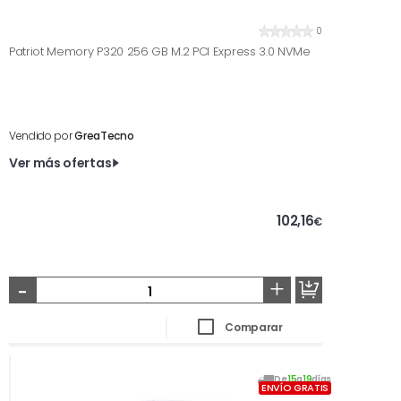
0
Patriot Memory P320 256 GB M.2 PCI Express 3.0 NVMe
Vendido por
GreaTecno
Ver más ofertas
102,16
€
-
+
Comparar
De
15
a
19
días
ENVÍO GRATIS