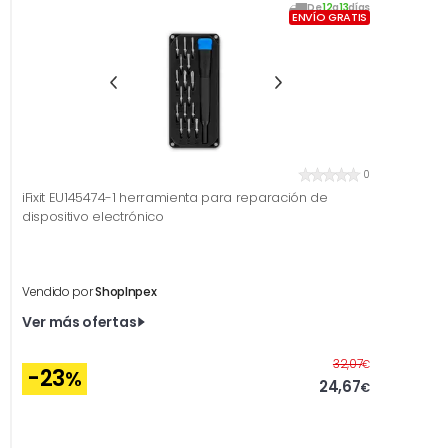
De
12
a
13
días
ENVÍO GRATIS
0
iFixit EU145474-1 herramienta para reparación de
dispositivo electrónico
Vendido por
ShopInpex
Ver más ofertas
Antes
32,07
€
-23
%
24,67
€