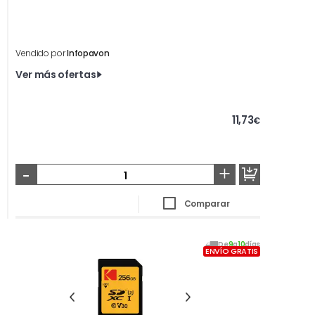
Vendido por
Infopavon
Ver más ofertas
11,73
€
-
+
Comparar
De
9
a
10
días
ENVÍO GRATIS