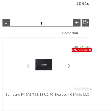
23,44
€
-
+
Comparar
De
7
a
11
días
ENVÍO GRATIS
0
Samsung PM9A3 7,68 TB U.2 PCI Express 4.0 NVMe MLC