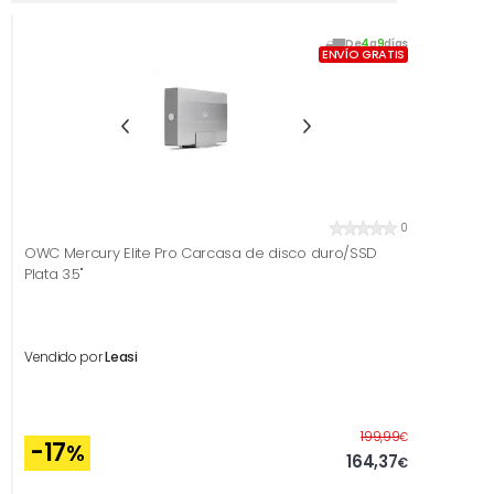
De
4
a
9
días
ENVÍO GRATIS
0
OWC Mercury Elite Pro Carcasa de disco duro/SSD
Plata 3.5"
Vendido por
Leasi
Antes
199,99
€
-17
%
164,37
€