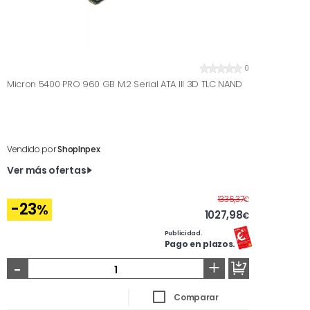
0
Micron 5400 PRO 960 GB M.2 Serial ATA III 3D TLC NAND
Vendido por
ShopInpex
Ver más ofertas
Antes
1336,37
€
-23
%
1027,98
€
Publicidad.
Pago en plazos.
-
+
Comparar