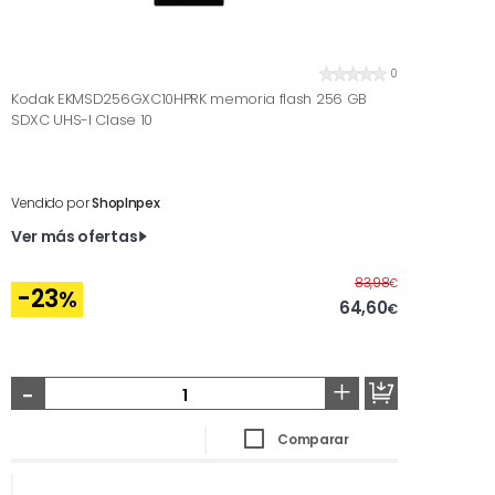
0
Kodak EKMSD256GXC10HPRK memoria flash 256 GB
SDXC UHS-I Clase 10
Vendido por
ShopInpex
Ver más ofertas
Antes
83,98
€
-23
%
64,60
€
-
+
Comparar