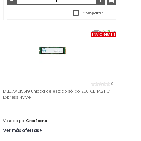
Comparar
De
6
a
10
días
ENVÍO GRATIS
0
DELL AA615519 unidad de estado sólido 256 GB M.2 PCI
Express NVMe
Vendido por
GreaTecno
Ver más ofertas