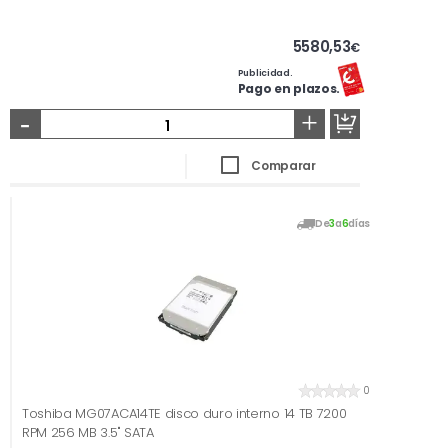
5580,53
€
Publicidad.
Pago en plazos.
-
+
Comparar
De
3
a
6
días
0
Toshiba MG07ACA14TE disco duro interno 14 TB 7200
RPM 256 MB 3.5" SATA