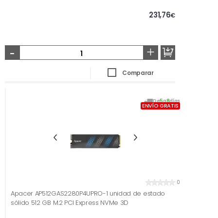
231,76
€
-
+
Comparar
De
5
a
8
días
ENVÍO GRATIS
0
Apacer AP512GAS2280P4UPRO-1 unidad de estado
sólido 512 GB M.2 PCI Express NVMe 3D