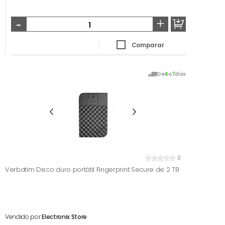
-
+
Comparar
De
4
a
7
días
0
Verbatim Disco duro portátil Fingerprint Secure de 2 TB
Vendido por
Electronix Store