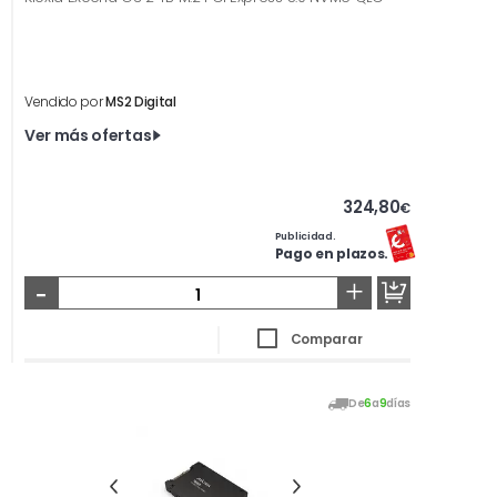
Vendido por
MS2 Digital
Ver más ofertas
324,80
€
Publicidad.
Pago en plazos.
-
+
Comparar
De
6
a
9
días