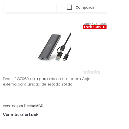
Comparar
De
7
a
10
días
ENVÍO GRATIS
0
Ewent EW7060 caja para disco duro extern Caja
externa para unidad de estado sólido
Vendido por
ElectroMGD
Ver más ofertas