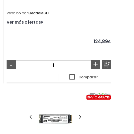
Vendido por
ElectroMGD
Ver más ofertas
124,89
€
-
+
Comparar
De
7
a
11
días
ENVÍO GRATIS