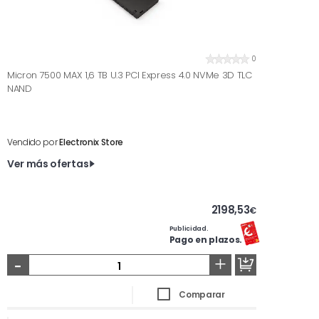
0
Micron 7500 MAX 1,6 TB U.3 PCI Express 4.0 NVMe 3D TLC
NAND
Vendido por
Electronix Store
Ver más ofertas
2198,53
€
Publicidad.
Pago en plazos.
-
+
Comparar