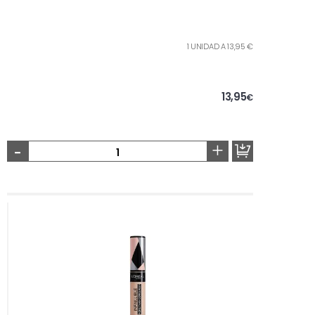
1 UNIDAD A 13,95 €
13,95
€
-
+