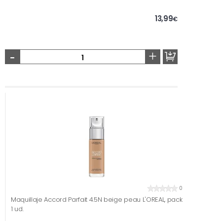
13,99
€
-
+
0
Maquillaje Accord Parfait 4.5N beige peau L'OREAL, pack
1 ud.