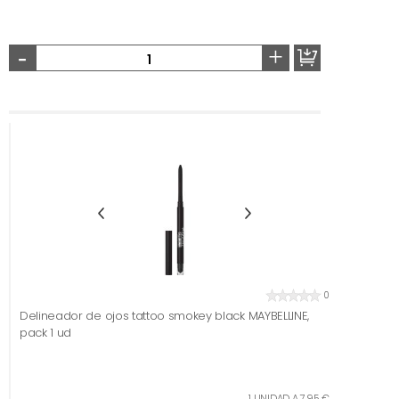
-
+
0
Delineador de ojos tattoo smokey black MAYBELLINE,
pack 1 ud
1 UNIDAD A 7,95 €