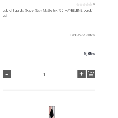
0
Labial líquido SuperStay Matte Ink 150 MAYBELLINE, pack 1
ud.
1 UNIDAD A 9,85 €
9,85
€
-
+