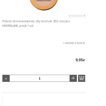
0
Polvos bronceadores city bronce 250 oscuro
MAYBELLINE, pack 1 ud
1 UNIDAD A 9,95 €
9,95
€
-
+