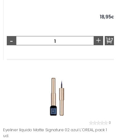
18,95
€
-
+
0
Eyeliner líquido Matte Signature 02 azul L`OREAL, pack 1
ud.