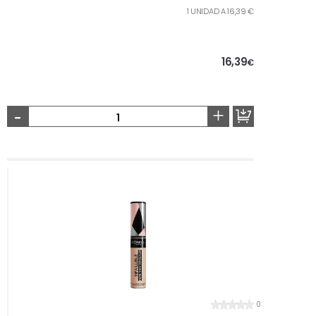
1 UNIDAD A 16,39 €
16,39
€
-
+
0