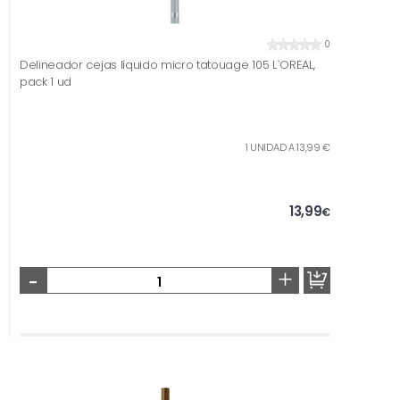
0
Delineador cejas líquido micro tatouage 105 L`OREAL,
pack 1 ud
1 UNIDAD A 13,99 €
13,99
€
-
+