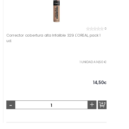
0
Corrector cobertura alta Infalible 329 L'OREAL, pack 1
ud.
1 UNIDAD A 14,50 €
14,50
€
-
+