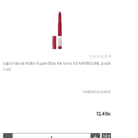
0
Lapiz labial Mate SuperStay Ink tono 50 MAYBELLINE, pack
1 ud.
1 UNIDAD A 12,49 €
12,49
€
-
+