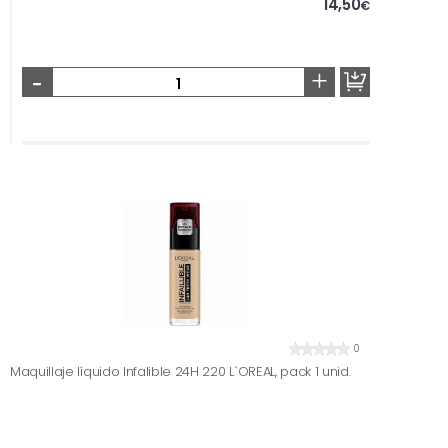
14,50
€
-
+
0
Maquillaje líquido Infalible 24H 220 L`OREAL, pack 1 unid.