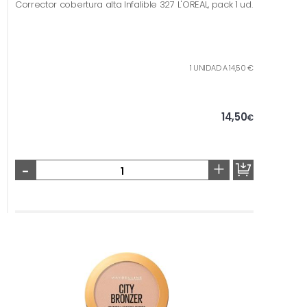
Corrector cobertura alta Infalible 327 L'OREAL, pack 1 ud.
1 UNIDAD A 14,50 €
14,50
€
-
+