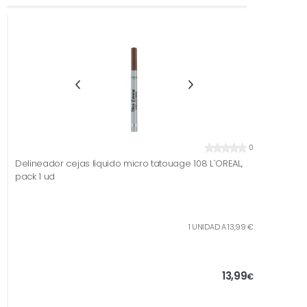
0
Delineador cejas líquido micro tatouage 108 L`OREAL,
pack 1 ud
1 UNIDAD A 13,99 €
13,99
€