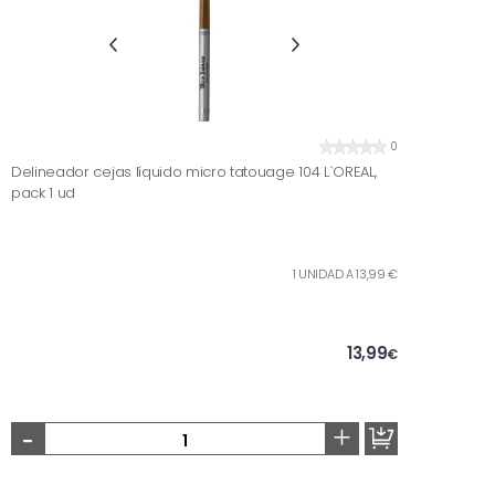
0
Delineador cejas líquido micro tatouage 104 L`OREAL,
pack 1 ud
1 UNIDAD A 13,99 €
13,99
€
-
+