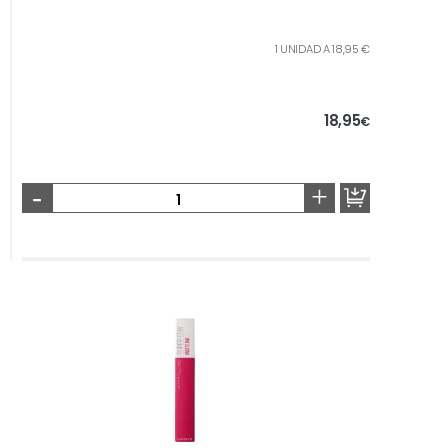
1 UNIDAD A 18,95 €
18,95
€
-
+