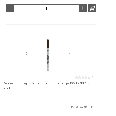
-
+
0
Delineador cejas líquido micro tatouage 109 L`OREAL,
pack 1 ud
1 UNIDAD A 13,99 €