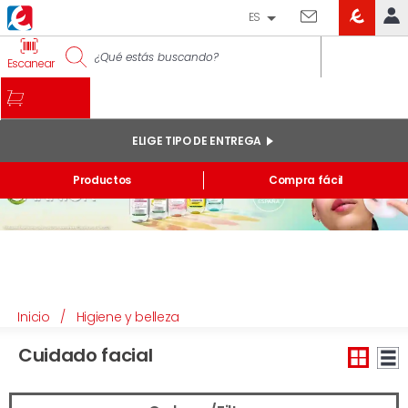
ES
EROSKI
IDENTIFÍCATE
Escanear
CLUB
INICIO
MI CUENTA
ELIGE TIPO DE ENTREGA
Pedidos online
Productos
Compra fácil
Mis productos comprados en tienda y online
Listas
INFORMACIÓN GENERAL
Inicio
/
Higiene y belleza
Cuidado facial