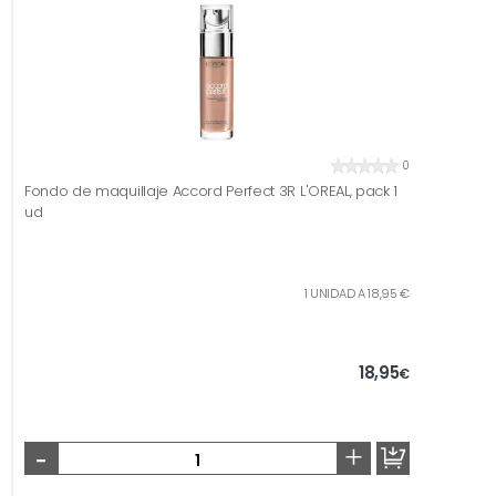
0
Fondo de maquillaje Accord Perfect 3R L'OREAL, pack 1
ud
1 UNIDAD A 18,95 €
18,95
€
-
+