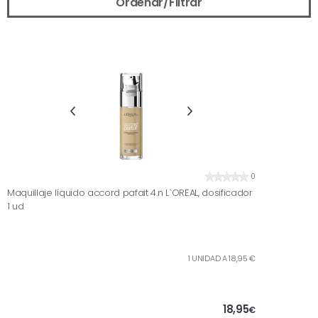
Ordenar/Filtrar
0
Maquillaje líquido accord pafait 4.n L`OREAL, dosificador
1 ud
1 UNIDAD A 18,95 €
18,95
€