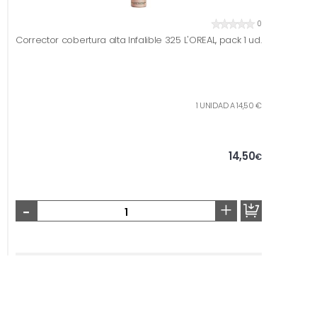
0
Corrector cobertura alta Infalible 325 L'OREAL, pack 1 ud.
1 UNIDAD A 14,50 €
14,50
€
-
+