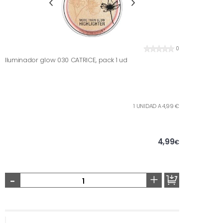
0
Iluminador glow 030 CATRICE, pack 1 ud
1 UNIDAD A 4,99 €
4,99
€
-
+