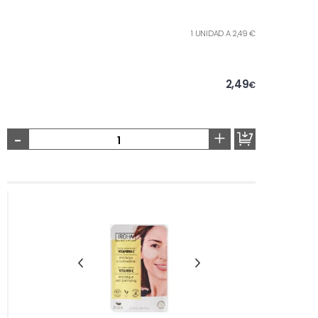
1 UNIDAD A 2,49 €
2,49
€
-
+