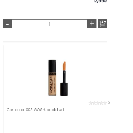
12,99
€
-
+
0
Corrector 003 GOSH, pack 1 ud