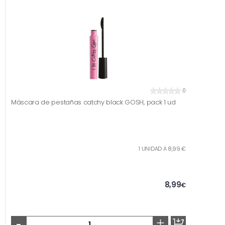
0
Máscara de pestañas catchy black GOSH, pack 1 ud
1 UNIDAD A 8,99 €
8,99
€
-
+