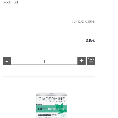
pack 1 ud.
1 UNIDAD A 3,15 €
3,15
€
-
+