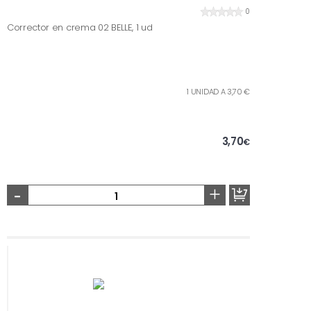
0
Corrector en crema 02 BELLE, 1 ud
1 UNIDAD A 3,70 €
3,70
€
-
+