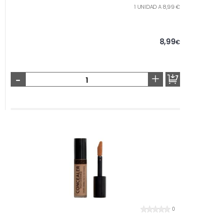
1 UNIDAD A 8,99 €
8,99
€
-
+
0