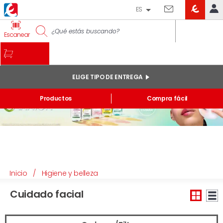
ES
EROSKI
IDENTIFÍCATE
Escanear
CLUB
INICIO
MI CUENTA
ELIGE TIPO DE ENTREGA
Pedidos online
Productos
Compra fácil
Mis productos comprados en tienda y online
Listas
INFORMACIÓN GENERAL
Inicio
/
Higiene y belleza
Cuidado facial