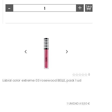
-
+
0
Labial color extreme 03 rosewood BELLE, pack 1 ud
1 UNIDAD A 5,50 €