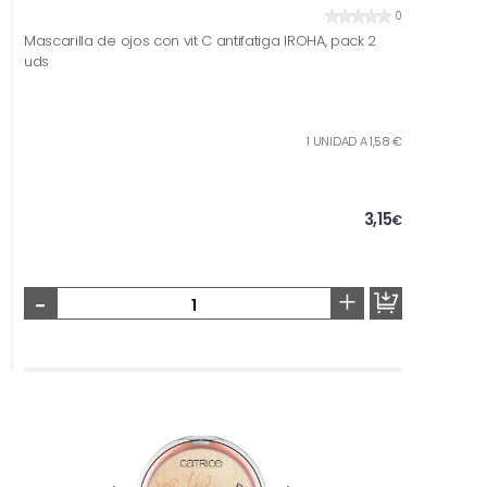
0
Mascarilla de ojos con vit C antifatiga IROHA, pack 2
uds
1 UNIDAD A 1,58 €
3,15
€
-
+