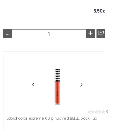
5,50
€
-
+
0
Labial color extreme 06 pinup red BELLE, pack 1 ud