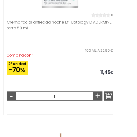
0
Crema facial antiedad noche Lif+Botology DIADERMINE,
tarro 50 ml
100 ML. A 22,90 €
Combina con >
2ª unidad
-70
%
11,45
€
-
+