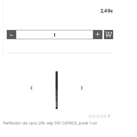
2,49
€
-
+
0
Perfilador de ojos 20h wtp 010 CATRICE, pack 1 ud