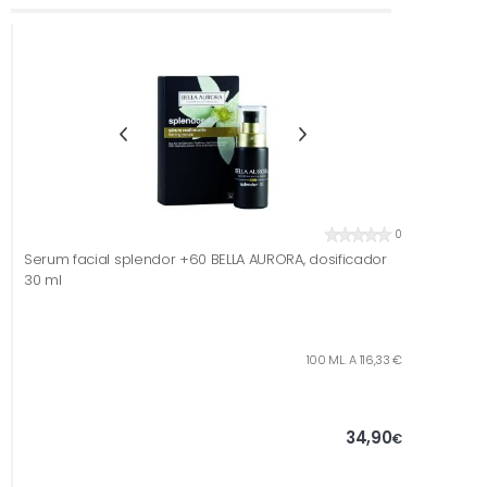
0
Serum facial splendor +60 BELLA AURORA, dosificador
30 ml
100 ML. A 116,33 €
34,90
€