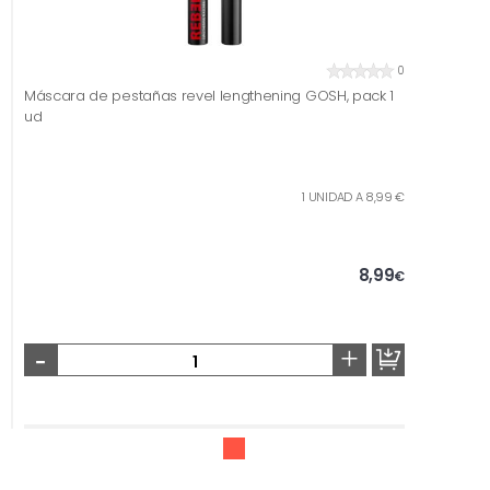
0
Máscara de pestañas revel lengthening GOSH, pack 1
ud
1 UNIDAD A 8,99 €
8,99
€
-
+