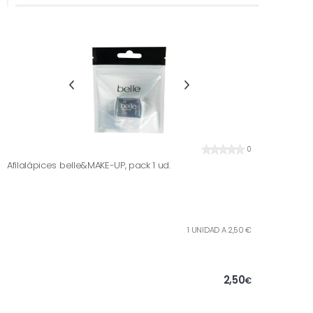
0
Afilalápices belle&MAKE-UP, pack 1 ud.
1 UNIDAD A 2,50 €
2,50
€