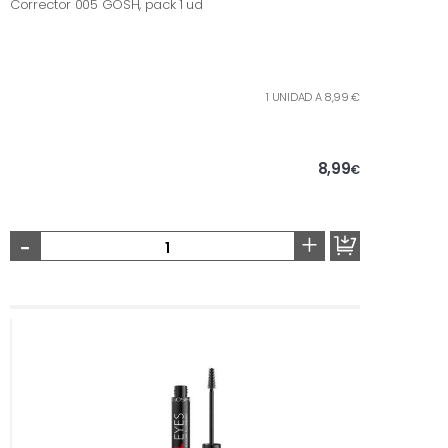
Corrector 005 GOSH, pack 1 ud
1 UNIDAD A 8,99 €
8,99
€
-
+