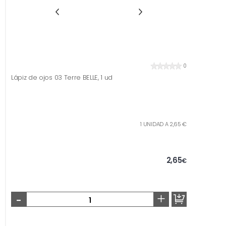
0
Lápiz de ojos 03 Terre BELLE, 1 ud
1 UNIDAD A 2,65 €
2,65
€
-
+