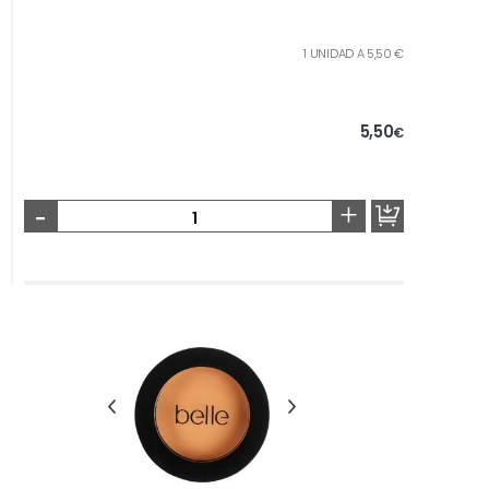
1 UNIDAD A 5,50 €
5,50
€
-
+