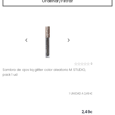
Ordenar/Filtrar
0
Sombra de ojos liq glitter color aleatorio M. STUDIO,
pack 1 ud
1 UNIDAD A 2,49 €
2,49
€