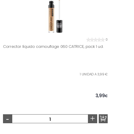
0
Corrector líquido camouflage 060 CATRICE, pack 1 ud.
1 UNIDAD A 3,99 €
3,99
€
-
+