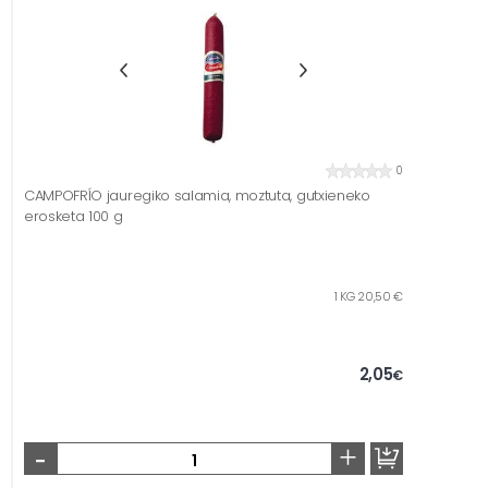
0
CAMPOFRÍO jauregiko salamia, moztuta, gutxieneko
erosketa 100 g
1 KG 20,50 €
2,05
€
-
+