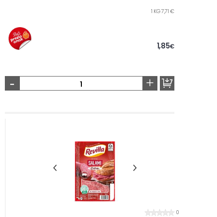
1 KG 7,71 €
1,85
€
-
+
0