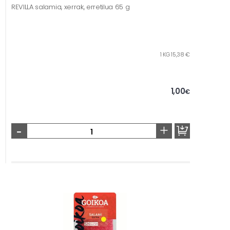
REVILLA salamia, xerrak, erretilua 65 g
1 KG 15,38 €
1,00
€
-
+