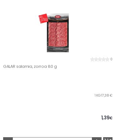
0
GALAR salamia, zorroa 80 g
1 KG 17,38 €
1,39
€