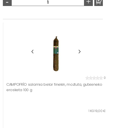
-
+
0
CAMPOFRÍO salamia belar finekin, moztuta, gutxieneko
erosketa 100 g
1 KG 19,00 €