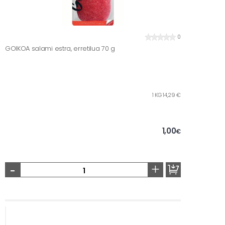
0
GOIKOA salami estra, erretilua 70 g
1 KG 14,29 €
1,00
€
-
+