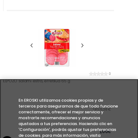
0
ELPOZO salami estra, erretilua 65 g
En EROSKI utilizamos cookies propias y de
terceros para asegurarnos de que todo funcione
1 KG 15,38 €
correctamente, ofrecer el mejor servicio y
mostrarte recomendaciones y anuncios
ajustados a tus preferencias. Haciendo clic en
'Configuración', podrás ajustar tus preferencias
1,00
€
de cookies. para más información, visita