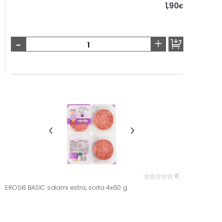
1,90
€
-
+
0
EROSKI BASIC salami estra, sorta 4x60 g