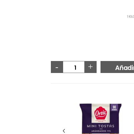
1 KI
-
+
Añadi