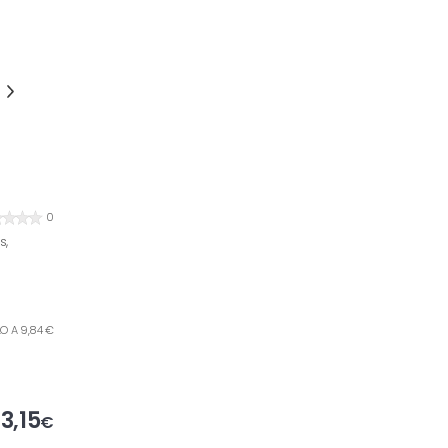
0
s,
ILO A 9,84 €
3,15
€