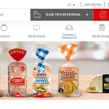
ES
944 050 514
ELIGE TIPO DE ENTREGA
Dulces y
rescos
Electrónica
Electrohog
desayuno