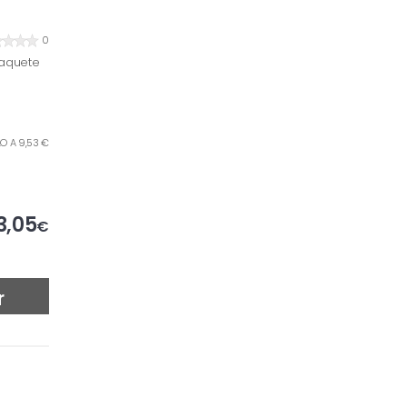
0
paquete
ILO A 9,53 €
3,05
€
r