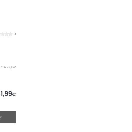
0
g
ILO A 22,11 €
1,99
€
r