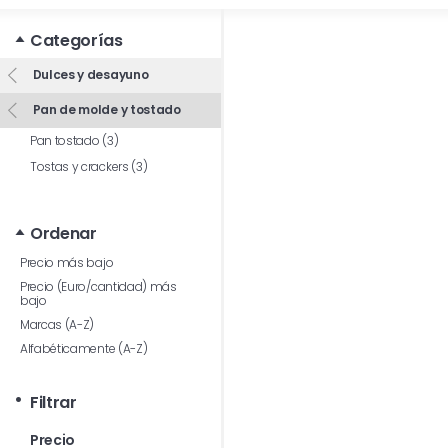
Categorías
Dulces y desayuno
Pan de molde y tostado
Pan tostado (3)
Tostas y crackers (3)
Ordenar
Precio más bajo
Precio (Euro/cantidad) más
bajo
Marcas (A-Z)
Alfabéticamente (A-Z)
Filtrar
Precio