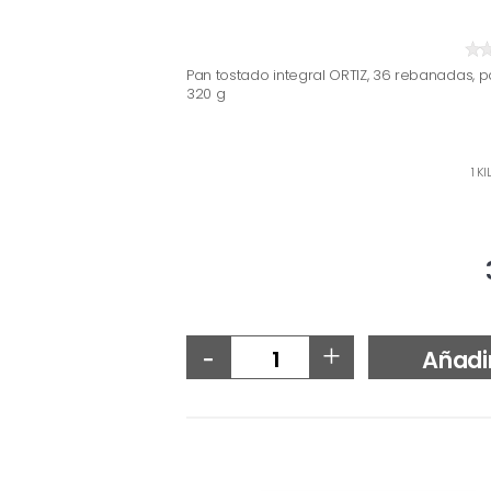
Pan tostado integral ORTIZ, 36 rebanadas, 
320 g
1 K
-
+
Añadi