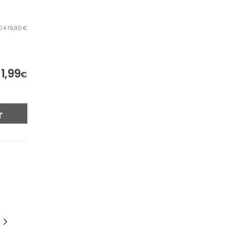
LO A 19,90 €
1,99
€
r