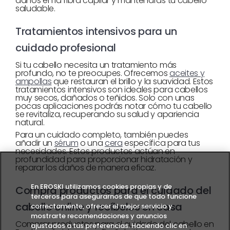
daños en la fibra capilar y mantendrás tu cabello
saludable.
Tratamientos intensivos para un
cuidado profesional
Si tu cabello necesita un tratamiento más
profundo, no te preocupes. Ofrecemos
aceites y
ampollas
que restauran el brillo y la suavidad. Estos
tratamientos intensivos son ideales para cabellos
muy secos, dañados o teñidos. Solo con unas
pocas aplicaciones podrás notar cómo tu cabello
se revitaliza, recuperando su salud y apariencia
natural.
Para un cuidado completo, también puedes
añadir un
sérum
o una
cera
específica para tus
necesidades. Estos productos actúan en
profundidad para proporcionar hidratación y
reparar los daños de manera eficaz.
En EROSKI utilizamos cookies propias y de
Compra productos para el cuidado del
terceros para asegurarnos de que todo funcione
cabello online y recíbelos en casa
correctamente, ofrecer el mejor servicio y
mostrarte recomendaciones y anuncios
Comprar productos para el cuidado del cabello en
ajustados a tus preferencias. Haciendo clic en