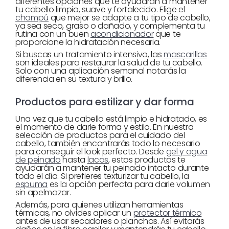
diferentes opciones que te ayudarán a mantener
tu cabello limpio, suave y fortalecido. Elige el
champú
que mejor se adapte a tu tipo de cabello,
ya sea seco, graso o dañado, y complementa tu
rutina con un buen
acondicionador
que te
proporcione la hidratación necesaria.
Si buscas un tratamiento intensivo, las
mascarillas
son ideales para restaurar la salud de tu cabello.
Solo con una aplicación semanal notarás la
diferencia en su textura y brillo.
Productos para estilizar y dar forma
Una vez que tu cabello está limpio e hidratado, es
el momento de darle forma y estilo. En nuestra
selección de productos para el cuidado del
cabello, también encontrarás todo lo necesario
para conseguir el look perfecto. Desde
gel y agua
de peinado
hasta
lacas
, estos productos te
ayudarán a mantener tu peinado intacto durante
todo el día. Si prefieres texturizar tu cabello, la
espuma
es la opción perfecta para darle volumen
sin apelmazar.
Además, para quienes utilizan herramientas
térmicas, no olvides aplicar un
protector térmico
antes de usar secadores o planchas. Así evitarás