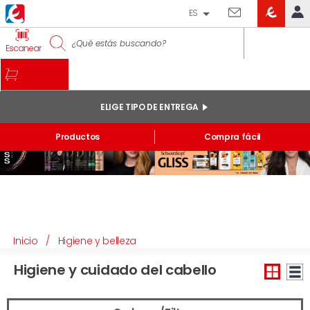
ES
EROSKI
IDENTIFÍCATE
Escanear
CLUB
INICIO
MI CUENTA
ELIGE TIPO DE ENTREGA
Pedidos online
Productos
Compra fácil
Mis productos comprados en tienda y online
Listas
INFORMACIÓN GENERAL
Inicio
/
Higiene y belleza
Higiene y cuidado del cabello