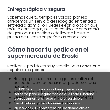
Entrega rápida y segura
Sabemos que tu tiempo es valioso, por eso
ofrecemos un
servicio de recogida en tienda o
entrega a domicilio
. Puedes elegir la opción que
más te convenga y nuestro equipo se encargará
de gestionar tu pedido o de llevarlo hasta la
puerta de tu casa en perfectas condiciones.
Cómo hacer tu pedido en el
supermercado de Eroski
Realizar tu pedido es muy sencillo. Solo
tienes que
seguir estos pasos
:
Navega por nuestras categorías o utiliza el
buscador para encontrar los productos que
necesitas.
En EROSKI utilizamos cookies propias y de
Añade los productos a tu carrito de compras.
terceros para asegurarnos de que todo funcione
Selecciona la forma de pago que prefieras.
correctamente, ofrecer el mejor servicio y
Elige la hora y el lugar de entrega.
mostrarte recomendaciones y anuncios
Confirma tu pedido y ¡listo!
ajustados a tus preferencias. Haciendo clic en