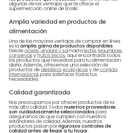
algunas de las ventajas que te ofrece el
supermercado online de Eroski:
Amplia variedad en productos de
alimentación
Una de las mayores ventajas de comprar en línea
es la
amplia gama de productos disponibles
.
Desde
aceite, vinagre y sal
hasta
leche
,
legumbres
,
conservas
y
frutos secos
, aquí encontrarás todos
los productos que necesitas para tu alimentación
diaria. Además, ofrecemos una selección de
productos de
dietética
,
ecológicos
y de
comida
internacional
, para satisfacer todas tus
necesidades.
Calidad garantizada
Nos preocupamos por ofrecer productos de la
más alta calidad. Todos
nuestros proveedores
son cuidadosamente seleccionados
para
asegurarnos de que cumplen con nuestros
estándares de calidad. Además, nuestros
productos pasan por
rigurosos controles de
calidad antes de llegar a tu hoga
r.