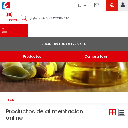
ES
EROSKI
IDENTIFÍCATE
Escanear
CLUB
INICIO
MI CUENTA
ELIGE TIPO DE ENTREGA
Pedidos online
Productos
Compra fácil
Mis productos comprados en tienda y online
Listas
INFORMACIÓN GENERAL
Inicio
Productos de alimentacion
online