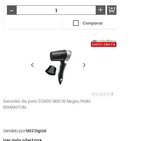
-
+
Comparar
De
12
a
15
días
ENVÍO GRATIS
0
Secador de pelo D2400 1400 W Negro, Plata
REMINGTON
Vendido por
MS2 Digital
Ver más ofertas