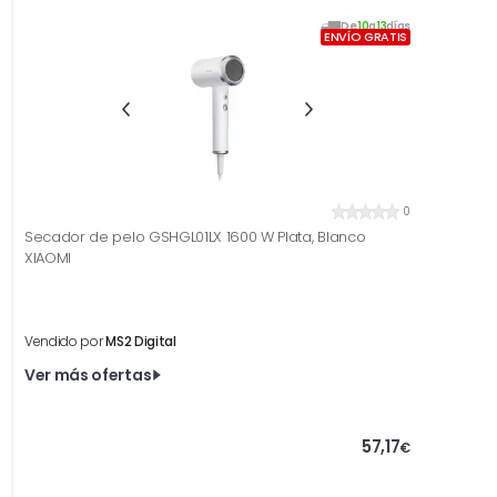
De
10
a
13
días
ENVÍO GRATIS
0
Secador de pelo GSHGL01LX 1600 W Plata, Blanco
XIAOMI
Vendido por
MS2 Digital
Ver más ofertas
57,17
€