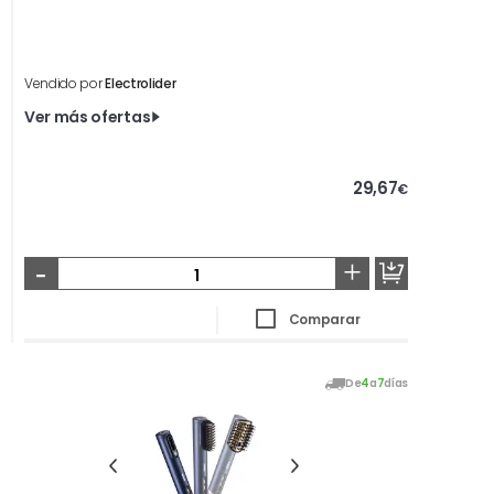
Vendido por
Electrolider
Ver más ofertas
29,67
€
-
+
Comparar
De
4
a
7
días