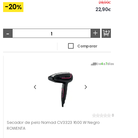
Antes
28,90
€
-20
%
22,90
€
-
+
Comparar
De
4
a
7
días
0
Secador de pelo Nomad CV3323 1600 W Negro
ROWENTA