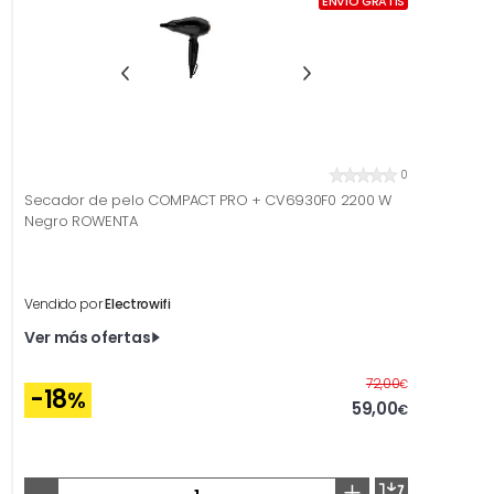
ENVÍO GRATIS
0
Secador de pelo COMPACT PRO + CV6930F0 2200 W
Negro ROWENTA
Vendido por
Electrowifi
Ver más ofertas
Antes
72,00
€
-18
%
59,00
€
-
+