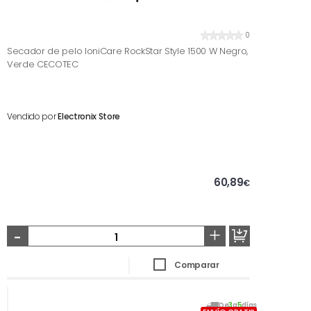
0
Secador de pelo IoniCare RockStar Style 1500 W Negro,
Verde CECOTEC
Vendido por
Electronix Store
60,89
€
-
+
Comparar
De
3
a
5
días