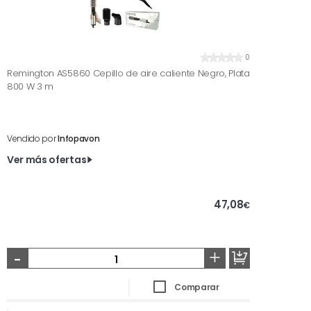
0
Remington AS5860 Cepillo de aire caliente Negro, Plata
800 W 3 m
Vendido por
Infopavon
Ver más ofertas
47,08
€
-
+
Comparar