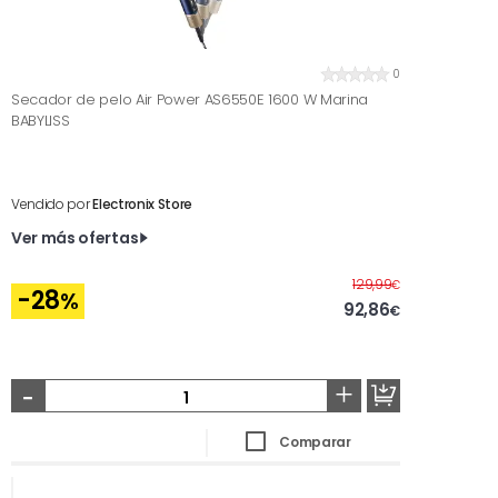
0
Secador de pelo Air Power AS6550E 1600 W Marina
BABYLISS
Vendido por
Electronix Store
Ver más ofertas
Antes
129,99
€
-28
%
92,86
€
-
+
Comparar