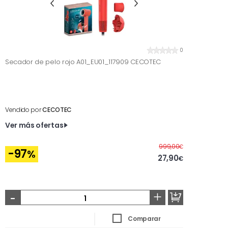
0
Secador de pelo rojo A01_EU01_117909 CECOTEC
Vendido por
CECOTEC
Ver más ofertas
Antes
999,00
€
-97
%
27,90
€
-
+
Comparar