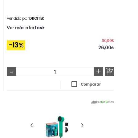
Vendido por
DROITEK
Ver más ofertas
Antes
30,00
€
-13
%
26,00
€
-
+
Comparar
De
6
a
9
días