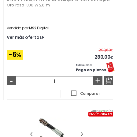
Oro rosa 1300 W 2,8 m
Vendido por
MS2 Digital
Ver más ofertas
Antes
299,60
€
-6
%
280,00
€
Publicidad.
Pago en plazos.
-
+
Comparar
De
2
a
3
días
ENVÍO GRATIS