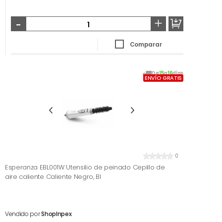
-
+
Comparar
De
15
a
16
días
ENVÍO GRATIS
0
Esperanza EBL001W Utensilio de peinado Cepillo de
aire caliente Caliente Negro, Bl
Vendido por
ShopInpex