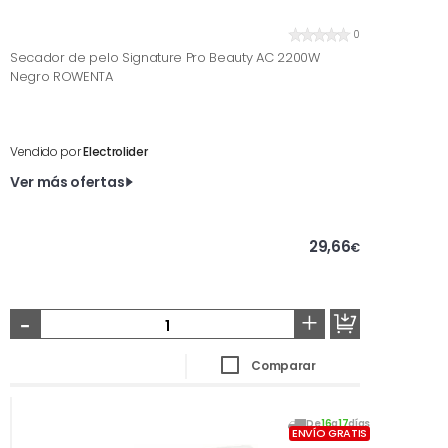
0
Secador de pelo Signature Pro Beauty AC 2200W
Negro ROWENTA
Vendido por
Electrolider
Ver más ofertas
29,66
€
-
+
Comparar
De
16
a
17
días
ENVÍO GRATIS