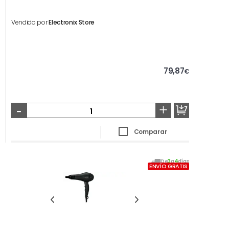
Vendido por
Electronix Store
79,87
€
-
+
Comparar
De
3
a
4
días
ENVÍO GRATIS