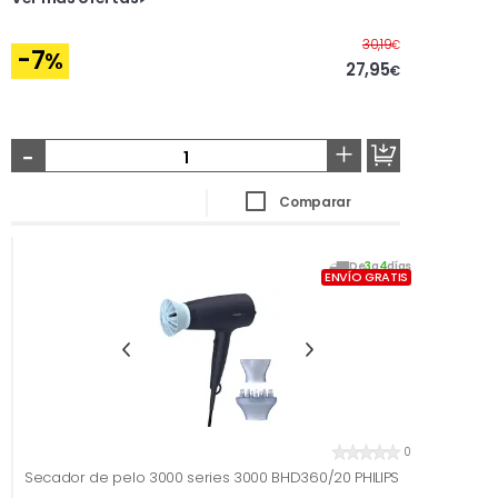
Antes
30,19
€
-7
%
27,95
€
-
+
Comparar
De
3
a
4
días
ENVÍO GRATIS
0
Secador de pelo 3000 series 3000 BHD360/20 PHILIPS