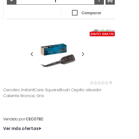
Comparar
De
3
a
6
días
ENVÍO GRATIS
0
Cecotec InstantCare SquareBrush Cepillo alisador
Caliente Bronce, Gris
Vendido por
CECOTEC
Ver más ofertas