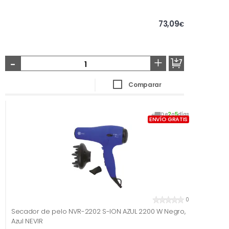
73,09
€
-
+
Comparar
De
2
a
5
días
ENVÍO GRATIS
0
Secador de pelo NVR-2202 S-ION AZUL 2200 W Negro,
Azul NEVIR