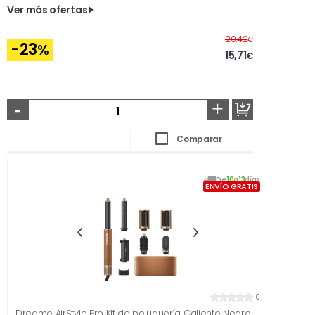
Ver más ofertas
Antes
20,42
€
-23
%
15,71
€
-
+
Comparar
De
10
a
13
días
ENVÍO GRATIS
0
Dreame AirStyle Pro Kit de peluquería Caliente Negro,