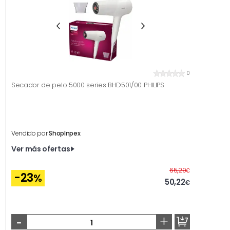
0
Secador de pelo 5000 series BHD501/00 PHILIPS
Vendido por
ShopInpex
Ver más ofertas
Antes
65,29
€
-23
%
50,22
€
-
+