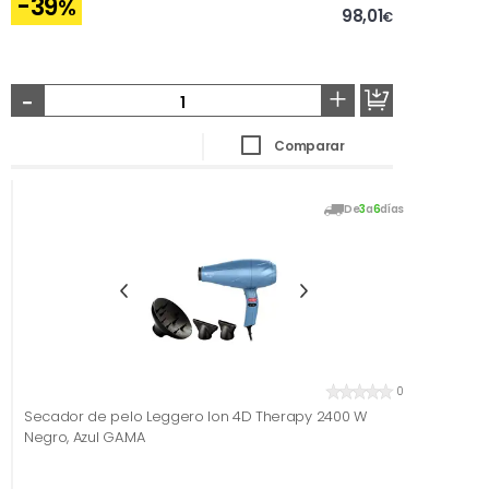
-39
%
98,01
€
-
+
Comparar
De
3
a
6
días
0
Secador de pelo Leggero Ion 4D Therapy 2400 W
Negro, Azul GA.MA