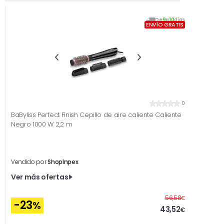
De
9
a
10
días
ENVÍO GRATIS
0
BaByliss Perfect Finish Cepillo de aire caliente Caliente
Negro 1000 W 2,2 m
Vendido por
ShopInpex
Ver más ofertas
Antes
56,58
€
-23
%
43,52
€