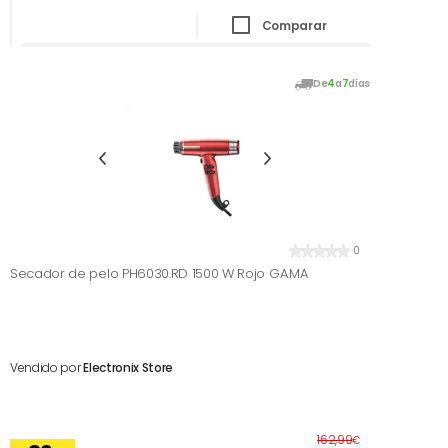
Comparar
De
4
a
7
días
0
Secador de pelo PH6030.RD 1500 W Rojo GA.MA
Vendido por
Electronix Store
Antes
162,99
€