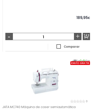
189,95
€
-
+
Comparar
De
2
a
5
días
ENVÍO GRATIS
0
JATA MC740 Máquina de coser semiautomática