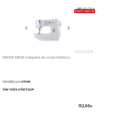
De
3
a
7
días
ENVÍO GRATIS
0
SINGER M1505 máquina de coser Eléctrico
Vendido por
eWeki
Ver más ofertas
152,66
€