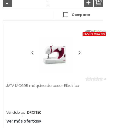
-
+
Comparar
De
2
a
5
días
ENVÍO GRATIS
0
JATA MC695 máquina de coser Eléctrico
Vendido por
DROITEK
Ver más ofertas