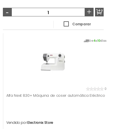
-
+
Comparar
De
4
a
10
días
0
Alfa Next 830+ Máquina de coser automática Eléctrico
Vendido por
Electronix Store