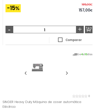
Antes
185,00
€
-15
%
157,00
€
-
+
Comparar
De
4
a
10
días
0
SINGER Heavy Duty Máquina de coser automática
Eléctrico