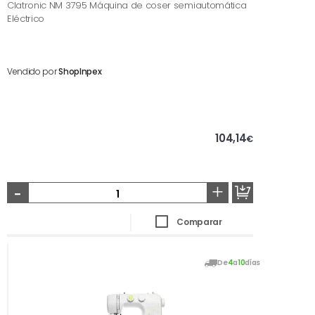
Clatronic NM 3795 Máquina de coser semiautomática
Eléctrico
Vendido por
ShopInpex
104,14
€
-
+
Comparar
De
4
a
10
días