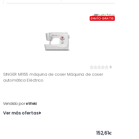
De
3
a
7
días
ENVÍO GRATIS
0
SINGER M1155 máquina de coser Máquina de coser
automática Eléctrico
Vendido por
eWeki
Ver más ofertas
152,61
€