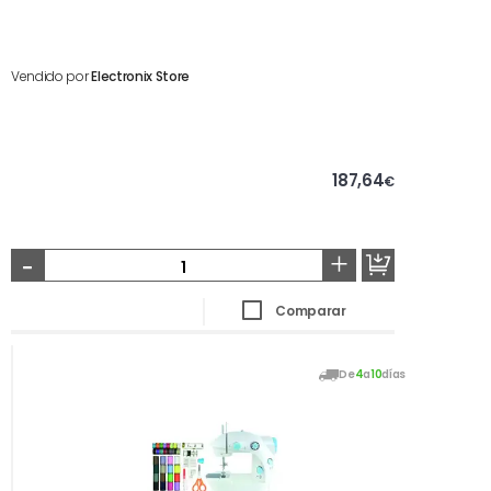
Vendido por
Electronix Store
187,64
€
-
+
Comparar
De
4
a
10
días