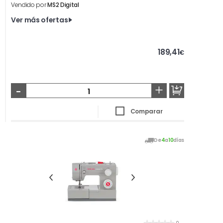
Vendido por
MS2 Digital
Ver más ofertas
189,41
€
-
+
Comparar
De
4
a
10
días