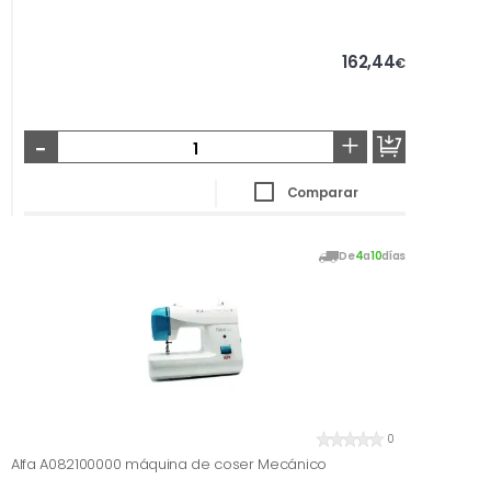
162,44
€
-
+
Comparar
De
4
a
10
días
0
Alfa A082100000 máquina de coser Mecánico