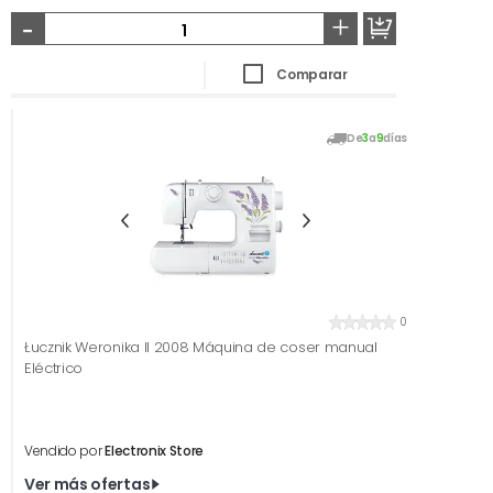
-
+
Comparar
De
3
a
9
días
0
Łucznik Weronika II 2008 Máquina de coser manual
Eléctrico
Vendido por
Electronix Store
Ver más ofertas