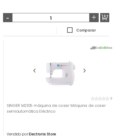
-
+
Comparar
De
3
a
9
días
0
SINGER M2105 máquina de coser Máquina de coser
semiautomática Eléctrico
Vendido por
Electronix Store