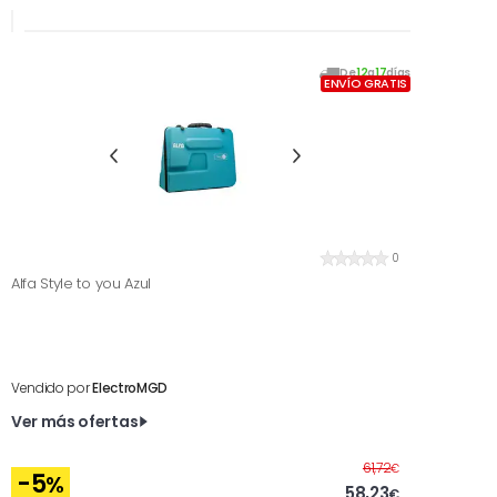
De
12
a
17
días
ENVÍO GRATIS
0
Alfa Style to you Azul
Vendido por
ElectroMGD
Ver más ofertas
Antes
61,72
€
-5
%
58,23
€