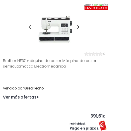
De
10
a
14
días
ENVÍO GRATIS
0
Brother HF37 máquina de coser Máquina de coser
semiautomática Electromecánica
Vendido por
GreaTecno
Ver más ofertas
391,61
€
Publicidad.
Pago en plazos.