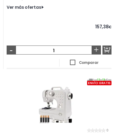
Ver más ofertas
157,38
€
-
+
Comparar
De
12
a
13
días
ENVÍO GRATIS
0