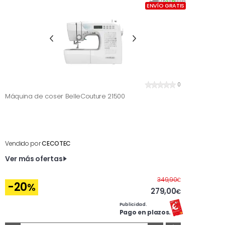
De
3
a
6
días
ENVÍO GRATIS
0
Máquina de coser BelleCouture 21500
Vendido por
CECOTEC
Ver más ofertas
Antes
349,90
€
-20
%
279,00
€
Publicidad.
Pago en plazos.