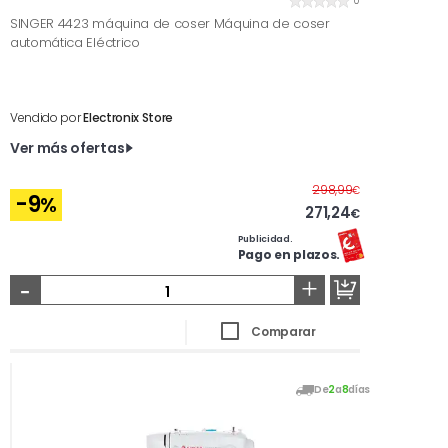
0
SINGER 4423 máquina de coser Máquina de coser
automática Eléctrico
Vendido por
Electronix Store
Ver más ofertas
Antes
298,99
€
-9
%
271,24
€
Publicidad.
Pago en plazos.
-
+
Comparar
De
2
a
8
días