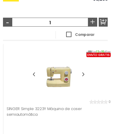
-
+
Comparar
De
12
a
15
días
ENVÍO GRATIS
0
SINGER Simple 3223Y Máquina de coser
semiautomática