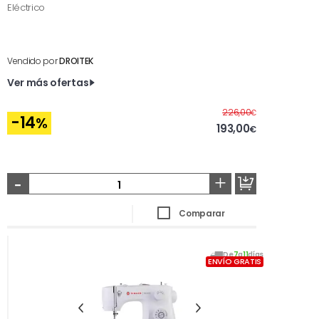
Eléctrico
Vendido por
DROITEK
Ver más ofertas
Antes
226,00
€
-14
%
193,00
€
-
+
Comparar
De
7
a
11
días
ENVÍO GRATIS