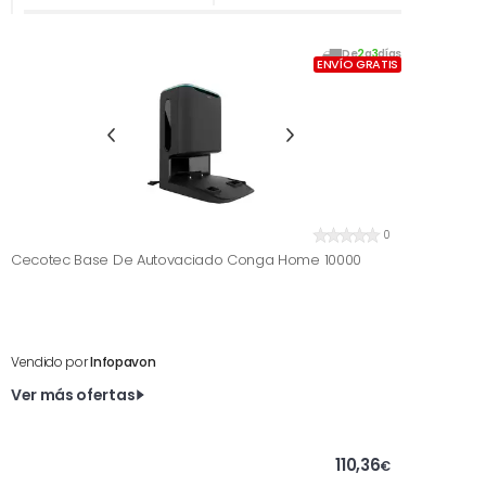
De
2
a
3
días
ENVÍO GRATIS
0
Cecotec Base De Autovaciado Conga Home 10000
Vendido por
Infopavon
Ver más ofertas
110,36
€