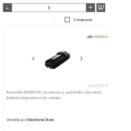
-
+
Comparar
De
2
a
5
días
0
Rowenta ZR009700 accesorio y suministro de vacío
Batería Aspiradora sin cables
Vendido por
Electronix Store