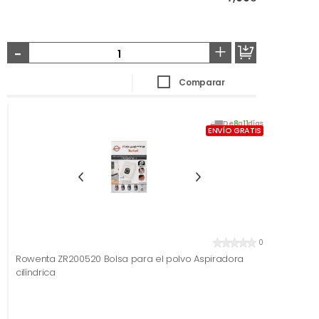
-
+
Comparar
De
8
a
11
días
ENVÍO GRATIS
0
Rowenta ZR200520 Bolsa para el polvo Aspiradora
cilíndrica