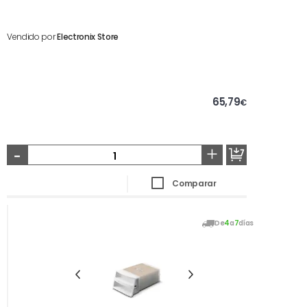
Vendido por
Electronix Store
65,79
€
-
+
Comparar
De
4
a
7
días