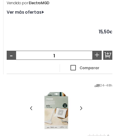
Vendido por
ElectroMGD
Ver más ofertas
15,50
€
-
+
Comparar
24-48h