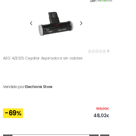
De
5
a
8
días
0
AEG AZE125 Cepillar Aspiradora sin cables
Vendido por
Electronix Store
Antes
155,99
€
-69
%
48,02
€