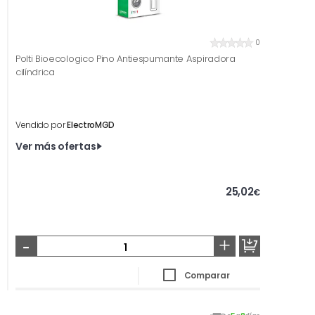
0
Polti Bioecologico Pino Antiespumante Aspiradora
cilíndrica
Vendido por
ElectroMGD
Ver más ofertas
25,02
€
-
+
Comparar