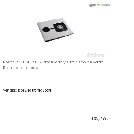
De
5
a
8
días
0
Bosch 2 607 432 039 accesorio y suministro de vacío
Bolsa para el polvo
Vendido por
Electronix Store
132,77
€