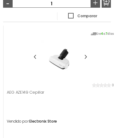
-
+
Comparar
De
4
a
7
días
0
AEG AZE149 Cepillar
Vendido por
Electronix Store