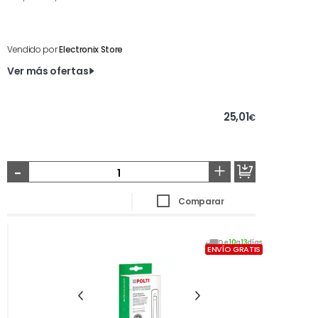
Vendido por
Electronix Store
Ver más ofertas
25,01
€
-
+
Comparar
De
10
a
13
días
ENVÍO GRATIS