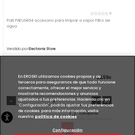
0
Polti PAEU0404 accesorio para limpiar a vapor Filtro de
agua
Vendido por
Electronix Store
En EROSKI utilizamos cookies propias y de
23,59
€
terceros para asegurarnos de que todo funcione
correctamente, ofrecer el mejor servicio y
mostrarte recomendaciones y anuncios
-
+
ajustados a tus preferencias. Haciendo clic en
'Configuración', podrás ajustar tus preferencias
de cookies. para más información, visita
Comparar
nuestra
política de cookies
Configuración