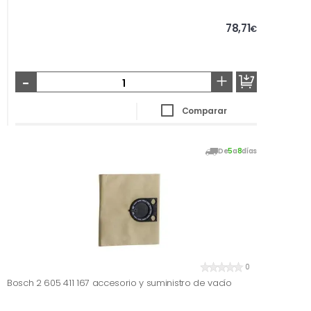
78,71
€
-
+
Comparar
De
5
a
8
días
0
Bosch 2 605 411 167 accesorio y suministro de vacío