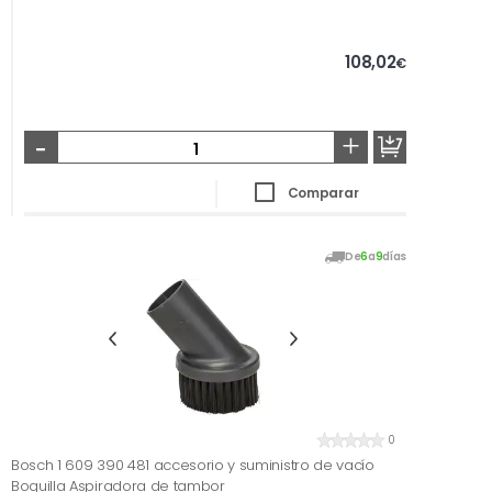
108,02
€
-
+
Comparar
De
6
a
9
días
0
Bosch 1 609 390 481 accesorio y suministro de vacío
Boquilla Aspiradora de tambor