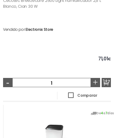
Cecotec Breezecare 2500 Light humidificador 2,5 L
Blanco, Cian 30 W
Vendido por
Electronix Store
71,01
€
-
+
Comparar
De
4
a
7
días