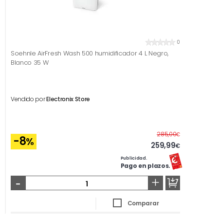
0
Soehnle AirFresh Wash 500 humidificador 4 L Negro,
Blanco 35 W
Vendido por
Electronix Store
Antes
285,00
€
-8
%
259,99
€
Publicidad.
Pago en plazos.
-
+
Comparar