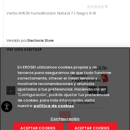
0
Venta AH535 humidificador Natural 7 L Negro 8 W
Vendido por
Electronix Store
Ver más ofertas
En EROSKI utilizamos cookies propias y de
363,11
€
terceros para asegurarnos de que todo funcione
Publicidad.
correctamente, ofrecer el mejor servicio y
Pago en plazos.
mostrarte recomendaciones y anuncios
-
+
ajustados a tus preferencias. Haciendo clic en
'Configuración', podrás ajustar tus preferencias
de cookies. para más información, visita
Comparar
nuestra
política de cookies
Configuración
ACEPTAR COOKIES
ACEPTAR COOKIES