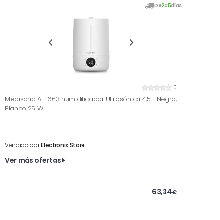
De
2
a
5
días
0
Medisana AH 663 humidificador Ultrasónica 4,5 L Negro,
Blanco 25 W
Vendido por
Electronix Store
Ver más ofertas
63,34
€