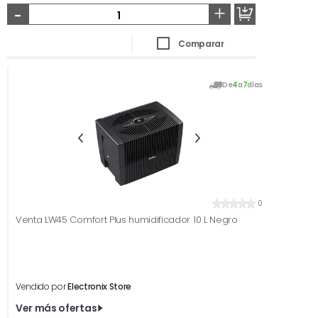
-
+
Comparar
De
4
a
7
días
0
Venta LW45 Comfort Plus humidificador 10 L Negro
Vendido por
Electronix Store
Ver más ofertas