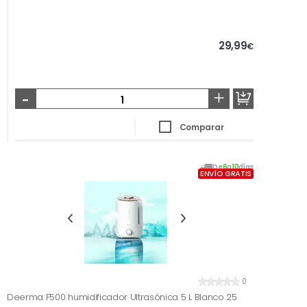
29,99
€
-
+
Comparar
De
6
a
10
días
ENVÍO GRATIS
0
Deerma F500 humidificador Ultrasónica 5 L Blanco 25