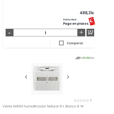
488,31
€
Publicidad.
Pago en plazos.
-
+
Comparar
De
5
a
8
días
0
Venta AH550 humidificador Natural 10 L Blanco 8 W