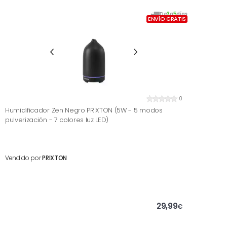
De
3
a
5
días
ENVÍO GRATIS
0
Humidificador Zen Negro PRIXTON (5W - 5 modos
pulverización - 7 colores luz LED)
Vendido por
PRIXTON
29,99
€