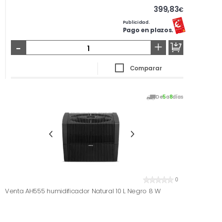
399,83
€
Publicidad.
Pago en plazos.
-
+
Comparar
De
5
a
8
días
0
Venta AH555 humidificador Natural 10 L Negro 8 W