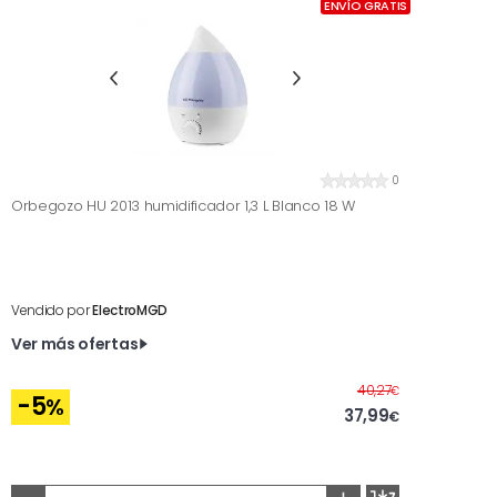
ENVÍO GRATIS
0
Orbegozo HU 2013 humidificador 1,3 L Blanco 18 W
Vendido por
ElectroMGD
Ver más ofertas
Antes
40,27
€
-5
%
37,99
€