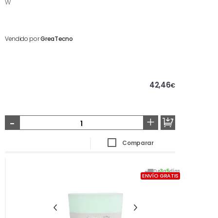
W
Vendido por
GreaTecno
42,46
€
-
+
Comparar
De
3
a
5
días
ENVÍO GRATIS