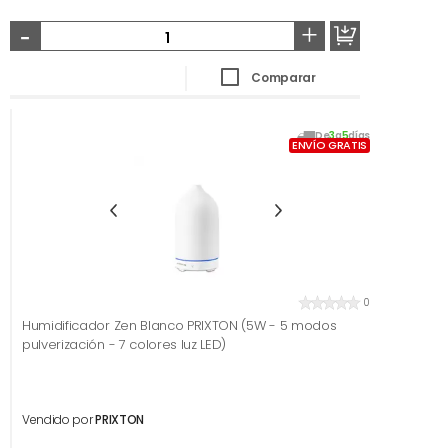
-
+
Comparar
De
3
a
5
días
ENVÍO GRATIS
0
Humidificador Zen Blanco PRIXTON (5W - 5 modos
pulverización - 7 colores luz LED)
Vendido por
PRIXTON