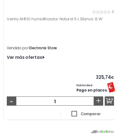
0
Venta AH510 humidificador Natural 5 L Blanco 8 W
Vendido por
Electronix Store
Ver más ofertas
325,74
€
Publicidad.
Pago en plazos.
-
+
Comparar
De
5
a
8
días