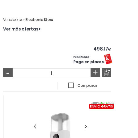
Vendido por
Electronix Store
Ver más ofertas
498,17
€
Publicidad.
Pago en plazos.
-
+
Comparar
De
5
a
7
días
ENVÍO GRATIS