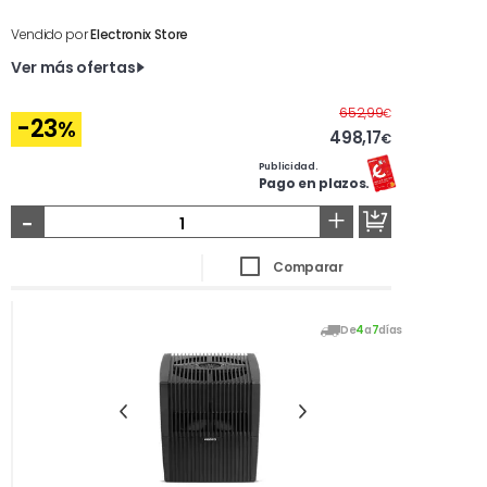
Vendido por
Electronix Store
Ver más ofertas
Antes
652,99
€
-23
%
498,17
€
Publicidad.
Pago en plazos.
-
+
Comparar
De
4
a
7
días