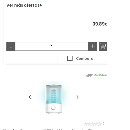
Ver más ofertas
39,89
€
-
+
Comparar
De
5
a
8
días
0