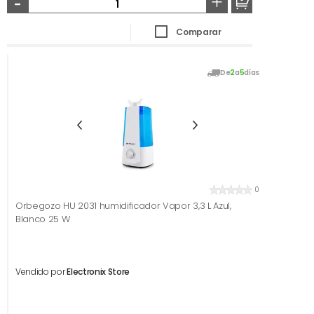
-
+
Comparar
De
2
a
5
días
0
Orbegozo HU 2031 humidificador Vapor 3,3 L Azul,
Blanco 25 W
Vendido por
Electronix Store