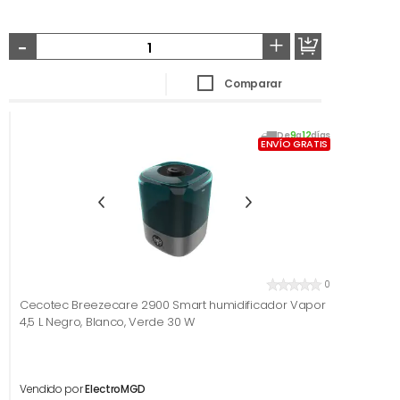
-
+
Comparar
De
9
a
12
días
ENVÍO GRATIS
0
Cecotec Breezecare 2900 Smart humidificador Vapor
4,5 L Negro, Blanco, Verde 30 W
Vendido por
ElectroMGD