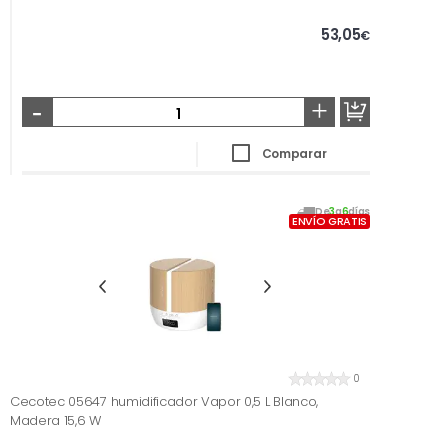
53,05
€
-
+
Comparar
De
3
a
6
días
ENVÍO GRATIS
0
Cecotec 05647 humidificador Vapor 0,5 L Blanco,
Madera 15,6 W