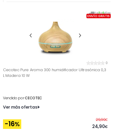
De
3
a
6
días
ENVÍO GRATIS
0
Cecotec Pure Aroma 300 humidificador Ultrasónica 0,3
L Madera 10 W
Vendido por
CECOTEC
Ver más ofertas
Antes
29,90
€
-16
%
24,90
€