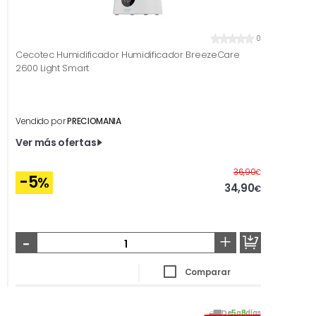
0
Cecotec Humidificador Humidificador BreezeCare
2600 Light Smart
Vendido por
PRECIOMANIA
Ver más ofertas
Antes
36,90
€
-5
%
34,90
€
-
+
Comparar
De
5
a
8
días