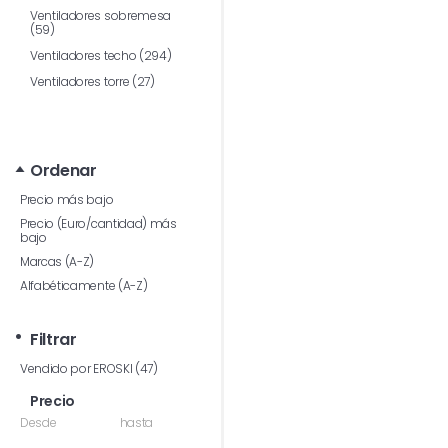
Ventiladores sobremesa
(59)
Ventiladores techo (294)
Ventiladores torre (27)
Ordenar
Precio más bajo
Precio (Euro/cantidad) más
bajo
Marcas (A-Z)
Alfabéticamente (A-Z)
Filtrar
Vendido por EROSKI (47)
Precio
Desde
hasta