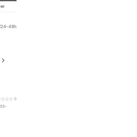
ar
24-48h
0
 SS-