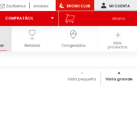
Escríbenos
eroski.es
EROSKI CLUB
MI CUENTA
Ahorro
COMPRA FÁCIL
Más
ar
Bebidas
Congelados
Higiene y belleza
productos
Vista pequeña
Vista grande