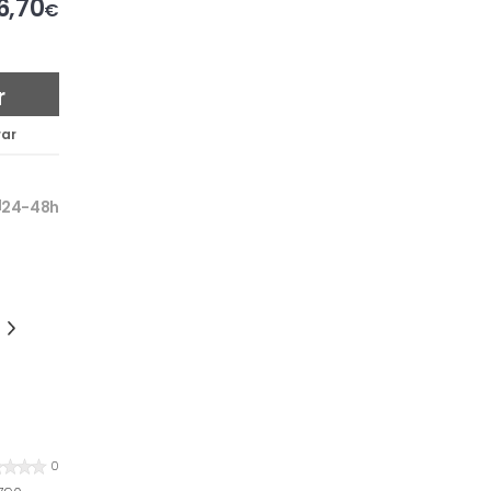
6,70
€
r
ar
24-48h
0