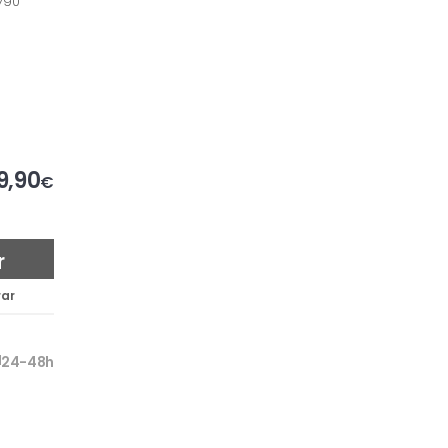
790
9,90
€
r
ar
24-48h