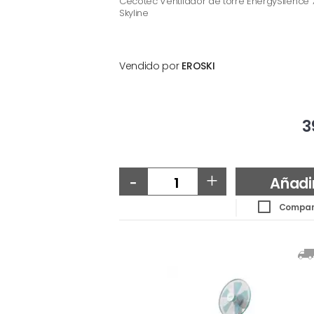
Cecotec Ventilador de torre EnergySilence 
Skyline
Vendido por
EROSKI
3
-
+
Añadi
Compar