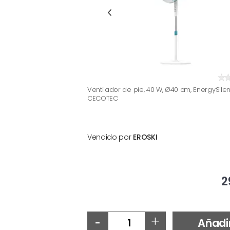
Ventilador de pie, 40 W, Ø40 cm, EnergySile
CECOTEC
Vendido por
EROSKI
2
-
+
Añadi