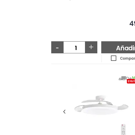
4
-
+
Añadi
Compar
De
1
ENV