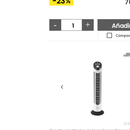
-23
%
7
-
+
Añadi
Compar