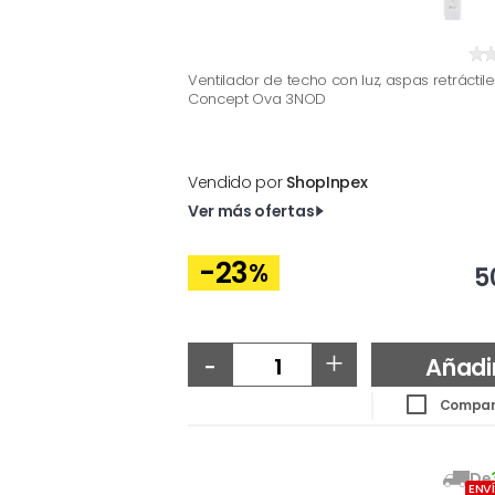
Ventilador de techo con luz, aspas retráctile
Concept Ova 3NOD
Vendido por
ShopInpex
Ver más ofertas
-23
%
5
-
+
Añadi
Compar
De
ENV