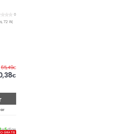
0
s, 72 W,
65,49
€
0,38
€
r
ar
3
a
5
días
ÍO GRATIS