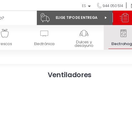
ES
944 050 514
ELIGE TIPO DE ENTREGA
Dulces y
rescos
Electrónica
Electrohog
desayuno
Ventiladores