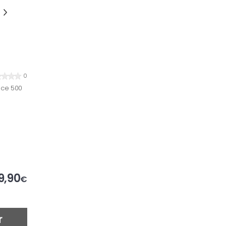
0
nce 500
9,90
€
r