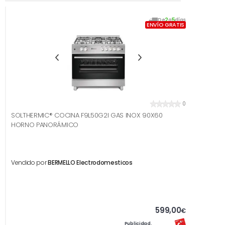
De
2
a
5
días
ENVÍO GRATIS
0
SOLTHERMIC® COCINA F9L50G2I GAS INOX 90X60
HORNO PANORÁMICO
Vendido por
BERMELLO Electrodomesticos
599,00
€
Publicidad.