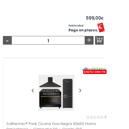
599,00
€
Publicidad.
Pago en plazos.
-
+
De
31
a
34
días
ENVÍO GRATIS
0
Solthermic® Pack Cocina Gas Negra 90x60 Horno