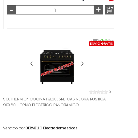
-
+
De
2
a
5
días
ENVÍO GRATIS
0
SOLTHERMIC® COCINA F9L50E5RB GAS NEGRA RÚSTICA
90X60 HORNO ELECTRICO PANORAMICO
Vendido por
BERMELLO Electrodomesticos