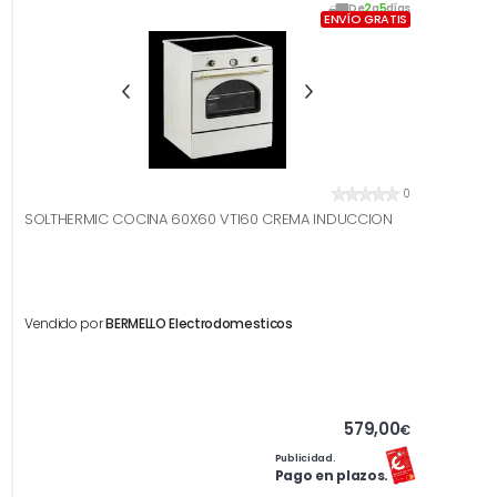
De
2
a
5
días
ENVÍO GRATIS
0
SOLTHERMIC COCINA 60X60 VTI60 CREMA INDUCCION
Vendido por
BERMELLO Electrodomesticos
579,00
€
Publicidad.
Pago en plazos.