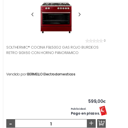
0
SOLTHERMIC® COCINA F9L50G2 GAS ROJO BURDEOS
RETRO 90X60 CON HORNO PANORAMICO
Vendido por
BERMELLO Electrodomesticos
599,00
€
Publicidad.
Pago en plazos.
-
+