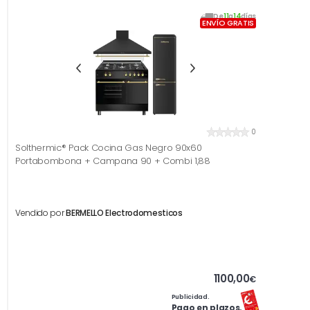
De
11
a
14
días
ENVÍO GRATIS
0
Solthermic® Pack Cocina Gas Negro 90x60
Portabombona + Campana 90 + Combi 1,88
Vendido por
BERMELLO Electrodomesticos
1100,00
€
Publicidad.
Pago en plazos.