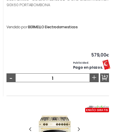
90X60 PORTABOMBONA
Vendido por
BERMELLO Electrodomesticos
579,00
€
Publicidad.
Pago en plazos.
-
+
De
2
a
5
días
ENVÍO GRATIS