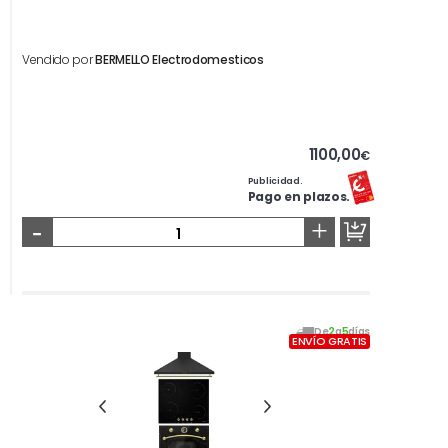
Vendido por
BERMELLO Electrodomesticos
1100,00
€
Publicidad.
Pago en plazos.
-
+
De
2
a
5
días
ENVÍO GRATIS