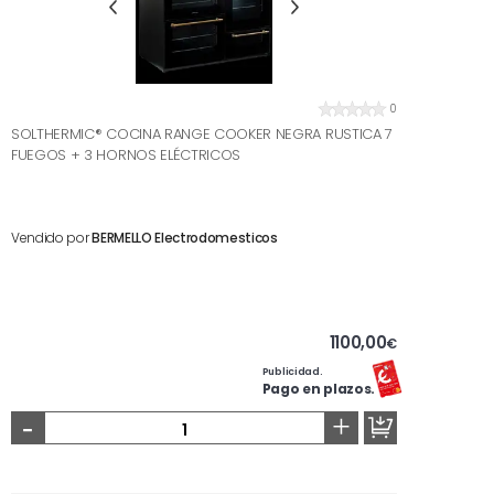
0
SOLTHERMIC® COCINA RANGE COOKER NEGRA RUSTICA 7
FUEGOS + 3 HORNOS ELÉCTRICOS
Vendido por
BERMELLO Electrodomesticos
1100,00
€
Publicidad.
Pago en plazos.
-
+