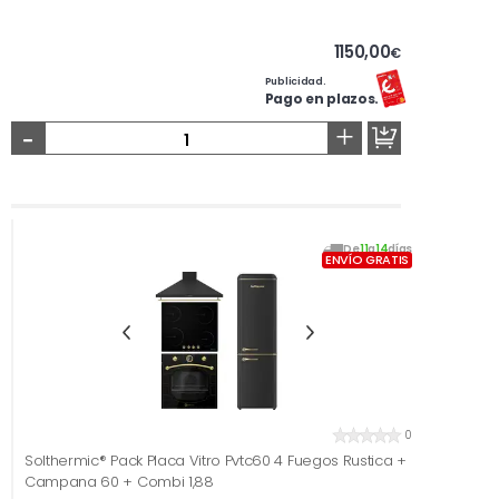
1150,00
€
Publicidad.
Pago en plazos.
-
+
De
11
a
14
días
ENVÍO GRATIS
0
Solthermic® Pack Placa Vitro Pvtc60 4 Fuegos Rustica +
Campana 60 + Combi 1,88