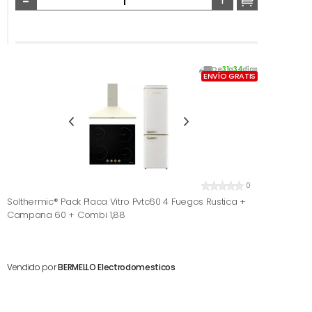
De
31
a
34
días
ENVÍO GRATIS
0
Solthermic® Pack Placa Vitro Pvtc60 4 Fuegos Rustica +
Campana 60 + Combi 1,88
Vendido por
BERMELLO Electrodomesticos