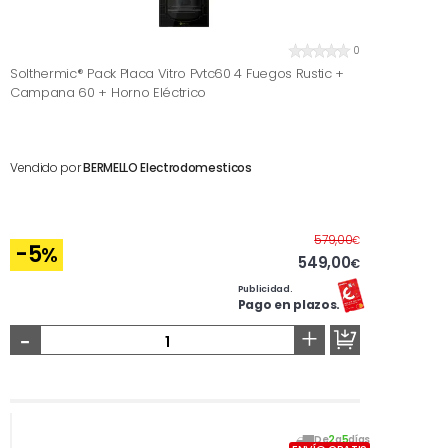
0
Solthermic® Pack Placa Vitro Pvtc60 4 Fuegos Rustic +
Campana 60 + Horno Eléctrico
Vendido por
BERMELLO Electrodomesticos
Antes
579,00
€
-5
%
549,00
€
Publicidad.
Pago en plazos.
-
+
De
2
a
5
días