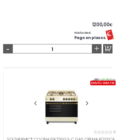
1200,00
€
Publicidad.
Pago en plazos.
-
+
De
2
a
5
días
ENVÍO GRATIS
0
SOLTHERMIC® COCINA F9LT50G2-C GAS CREMA RÚSTICA