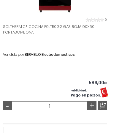
0
SOLTHERMIC® COCINA F9LT50G2 GAS ROJA 90X60
PORTABOMBONA
Vendido por
BERMELLO Electrodomesticos
589,00
€
Publicidad.
Pago en plazos.
-
+