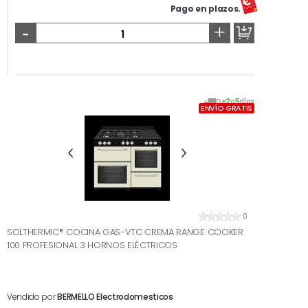
Pago en plazos.
-
+
De
2
a
5
días
ENVÍO GRATIS
0
SOLTHERMIC® COCINA GAS-VTC CREMA RANGE COOKER
100 PROFESIONAL 3 HORNOS ELÉCTRICOS
Vendido por
BERMELLO Electrodomesticos