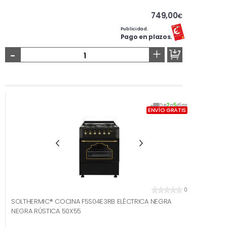
749,00
€
Publicidad.
Pago en plazos.
-
+
De
2
a
5
días
ENVÍO GRATIS
0
SOLTHERMIC® COCINA F5S04E3RB ELÉCTRICA NEGRA
NEGRA RÚSTICA 50X55