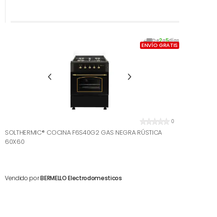
De
2
a
5
días
ENVÍO GRATIS
0
SOLTHERMIC® COCINA F6S40G2 GAS NEGRA RÚSTICA
60X60
Vendido por
BERMELLO Electrodomesticos