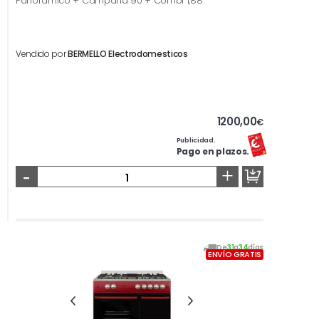
Panorámico + Campana 90 + Combi 1,88
Vendido por
BERMELLO Electrodomesticos
1200,00
€
Publicidad.
Pago en plazos.
-
+
De
31
a
34
días
ENVÍO GRATIS