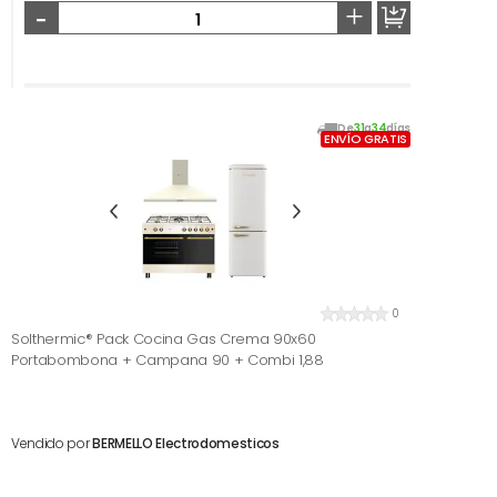
-
+
De
31
a
34
días
ENVÍO GRATIS
0
Solthermic® Pack Cocina Gas Crema 90x60
Portabombona + Campana 90 + Combi 1,88
Vendido por
BERMELLO Electrodomesticos