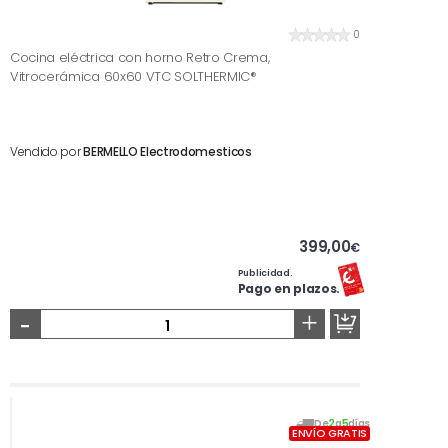
0
Cocina eléctrica con horno Retro Crema,
Vitrocerámica 60x60 VTC SOLTHERMIC®
Vendido por
BERMELLO Electrodomesticos
399,00
€
Publicidad.
Pago en plazos.
-
+
De
2
a
5
días
ENVÍO GRATIS