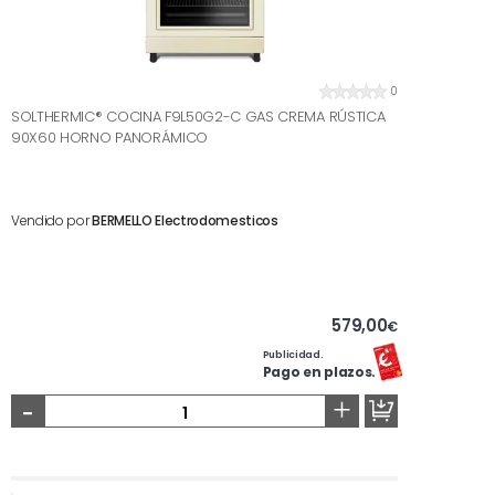
0
SOLTHERMIC® COCINA F9L50G2-C GAS CREMA RÚSTICA
90X60 HORNO PANORÁMICO
Vendido por
BERMELLO Electrodomesticos
579,00
€
Publicidad.
Pago en plazos.
-
+