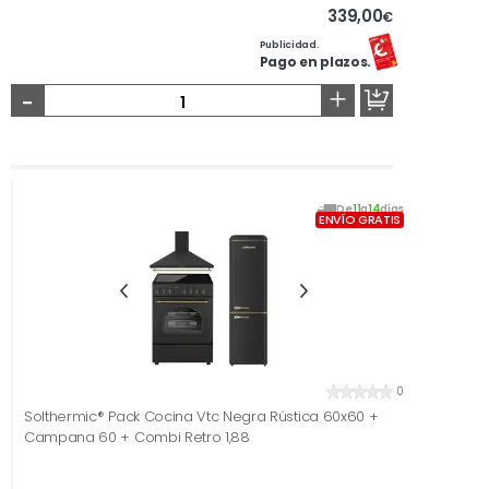
339,00
€
Publicidad.
Pago en plazos.
-
+
De
11
a
14
días
ENVÍO GRATIS
0
Solthermic® Pack Cocina Vtc Negra Rústica 60x60 +
Campana 60 + Combi Retro 1,88