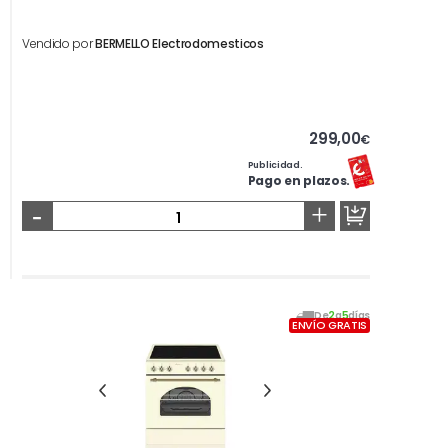
Vendido por
BERMELLO Electrodomesticos
299,00
€
Publicidad.
Pago en plazos.
-
+
De
2
a
5
días
ENVÍO GRATIS