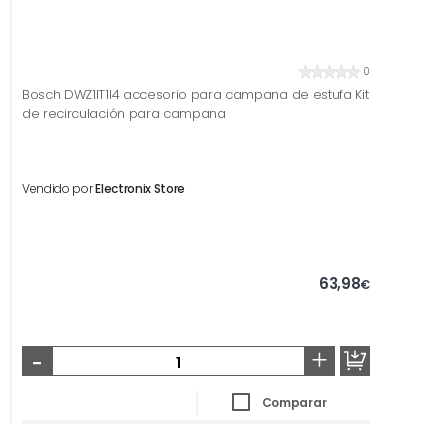
0
Bosch DWZ1IT1I4 accesorio para campana de estufa Kit
de recirculación para campana
Vendido por
Electronix Store
63,98
€
-
+
Comparar