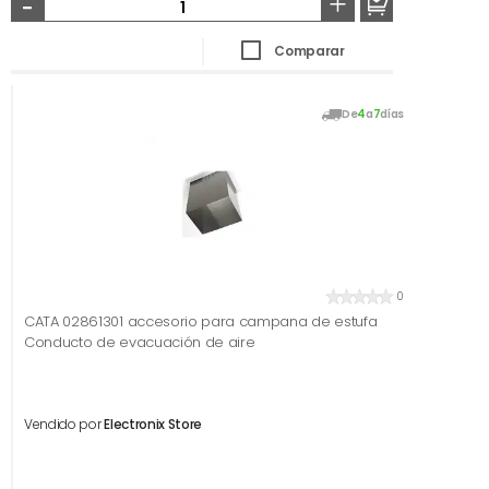
-
+
Comparar
De
4
a
7
días
0
CATA 02861301 accesorio para campana de estufa
Conducto de evacuación de aire
Vendido por
Electronix Store