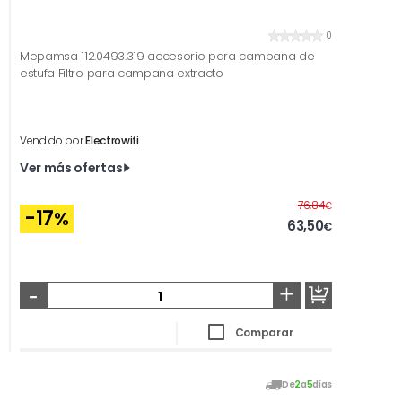
0
Mepamsa 112.0493.319 accesorio para campana de
estufa Filtro para campana extracto
Vendido por
Electrowifi
Ver más ofertas
Antes
76,84
€
-17
%
63,50
€
-
+
Comparar
De
2
a
5
días