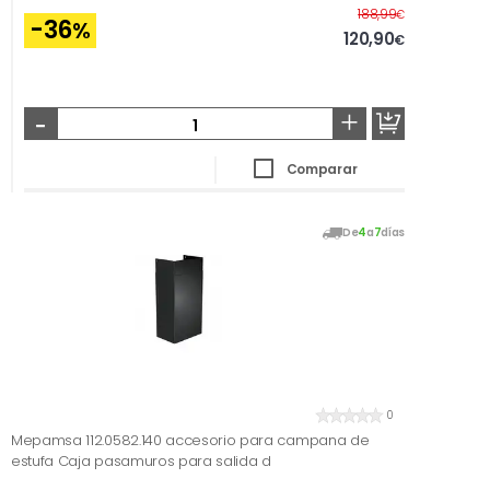
Antes
188,99
€
-36
%
120,90
€
-
+
Comparar
De
4
a
7
días
0
Mepamsa 112.0582.140 accesorio para campana de
estufa Caja pasamuros para salida d