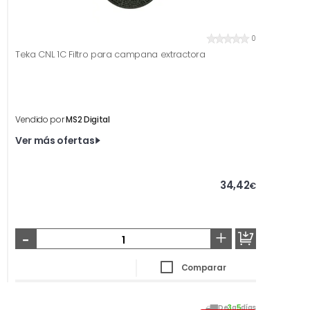
0
Teka CNL 1C Filtro para campana extractora
Vendido por
MS2 Digital
Ver más ofertas
34,42
€
-
+
Comparar
De
3
a
5
días