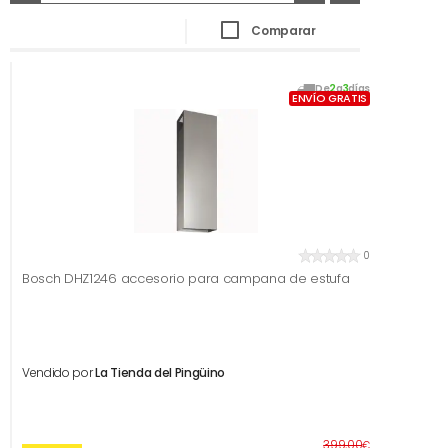
Comparar
De
2
a
3
días
ENVÍO GRATIS
0
Bosch DHZ1246 accesorio para campana de estufa
Vendido por
La Tienda del Pingüino
Antes
399,00
€