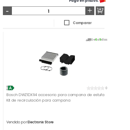
Pago en plazos.
-
+
Comparar
De
6
a
9
días
0
Bosch DWZ1DX1I4 accesorio para campana de estufa
Kit de recirculación para campana
Vendido por
Electronix Store