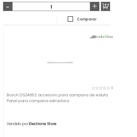
-
+
Comparar
De
4
a
7
días
0
Bosch DSZ4652 accesorio para campana de estufa
Panel para campana extractora
Vendido por
Electronix Store