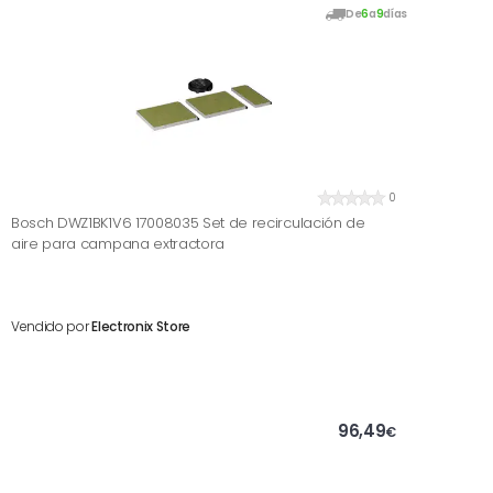
De
6
a
9
días
0
Bosch DWZ1BK1V6 17008035 Set de recirculación de
aire para campana extractora
Vendido por
Electronix Store
96,49
€