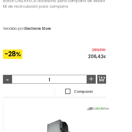
Bosch DWZ1FX5C6 accesorio para campana de estufa
Kit de recirculación para campana
Vendido por
Electronix Store
Antes
289,99
€
-28
%
206,42
€
-
+
Comparar
De
6
a
9
días