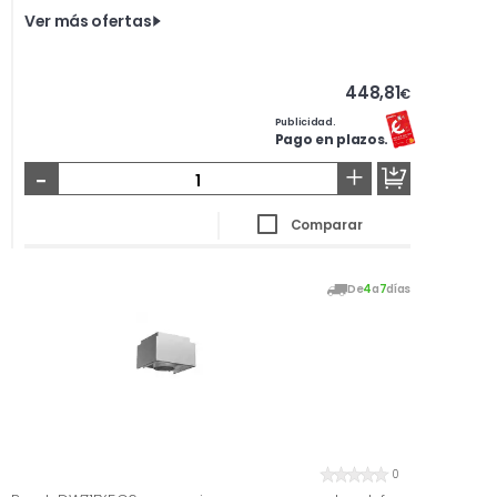
Ver más ofertas
448,81
€
Publicidad.
Pago en plazos.
-
+
Comparar
De
4
a
7
días
0