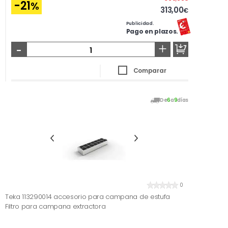
-21
%
313,00
€
Publicidad.
Pago en plazos.
-
+
Comparar
De
6
a
9
días
0
Teka 113290014 accesorio para campana de estufa
Filtro para campana extractora