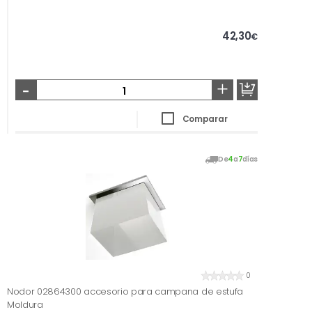
42,30
€
-
+
Comparar
De
4
a
7
días
0
Nodor 02864300 accesorio para campana de estufa
Moldura