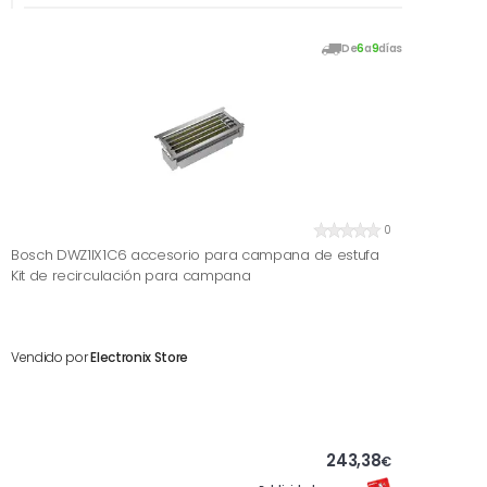
De
6
a
9
días
0
Bosch DWZ1IX1C6 accesorio para campana de estufa
Kit de recirculación para campana
Vendido por
Electronix Store
243,38
€