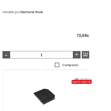
Vendido por
Electronix Store
70,68
€
-
+
Comparar
De
3
a
5
días
ENVÍO GRATIS