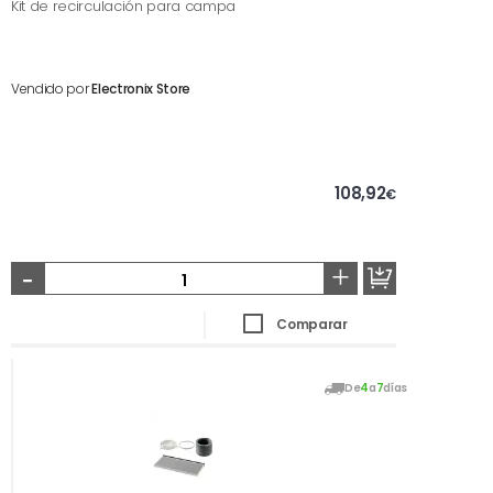
Kit de recirculación para campa
Vendido por
Electronix Store
108,92
€
-
+
Comparar
De
4
a
7
días