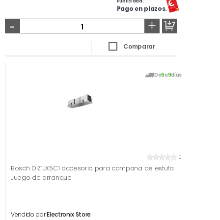
Publicidad.
Pago en plazos.
-
+
Comparar
De
6
a
9
días
0
Bosch DIZ1JX5C1 accesorio para campana de estufa
Juego de arranque
Vendido por
Electronix Store