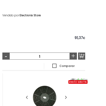
Vendido por
Electronix Store
91,37
€
-
+
Comparar
De
6
a
9
días
ENVÍO GRATIS