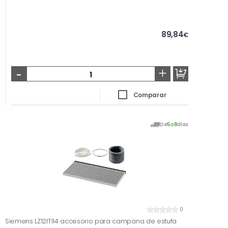
89,84
€
-
+
Comparar
De
5
a
8
días
0
Siemens LZ12ITI14 accesorio para campana de estufa