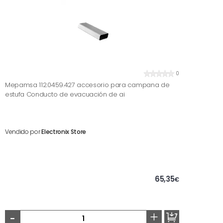
0
Mepamsa 112.0459.427 accesorio para campana de
estufa Conducto de evacuación de ai
Vendido por
Electronix Store
65,35
€
-
+