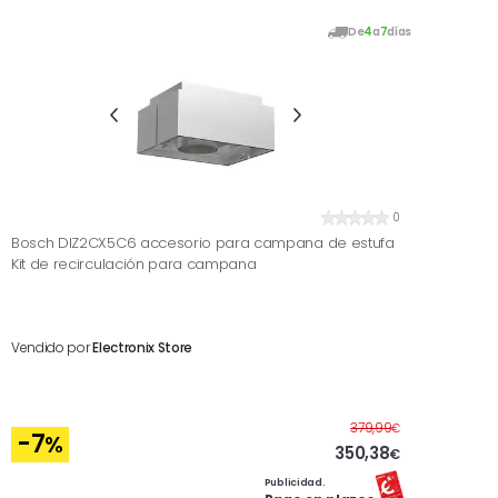
De
4
a
7
días
0
Bosch DIZ2CX5C6 accesorio para campana de estufa
Kit de recirculación para campana
Vendido por
Electronix Store
Antes
379,99
€
-7
%
350,38
€
Publicidad.