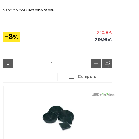
Vendido por
Electronix Store
Antes
240,00
€
-8
%
219,95
€
-
+
Comparar
De
4
a
7
días