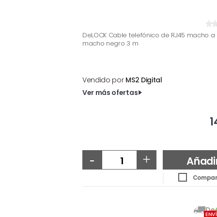
DeLOCK Cable telefónico de RJ45 macho a R
macho negro 3 m
Vendido por
MS2 Digital
Ver más ofertas
1
-
+
Añadi
Compar
De
ENV