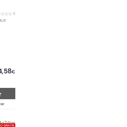
0
J11
4,58
€
r
ar
4
a
7
días
ÍO GRATIS