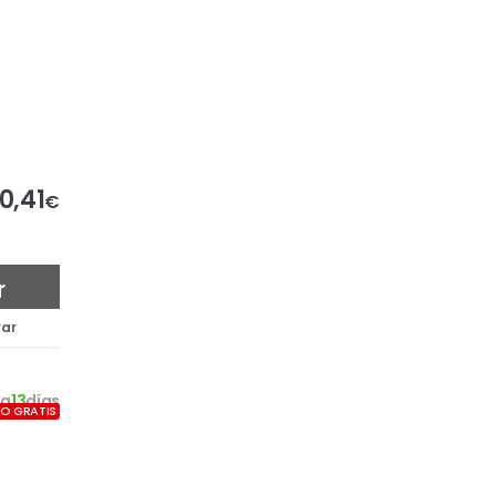
0,41
€
r
ar
0
a
13
días
ÍO GRATIS