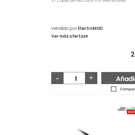
V7 Cable de red CAT6 STP 05M Amarillo
Vendido por
ElectroMGD
Ver más ofertas
2
-
+
Añadi
Compar
De
1
ENV