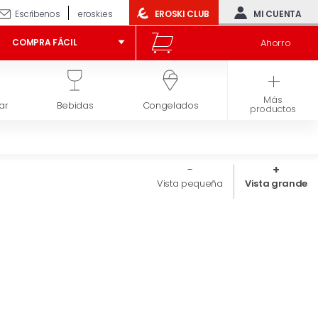
Escríbenos
eroski.es
EROSKI CLUB
MI CUENTA
Ahorro
COMPRA FÁCIL
Más
ar
Bebidas
Congelados
Higiene y belleza
productos
Vista pequeña
Vista grande