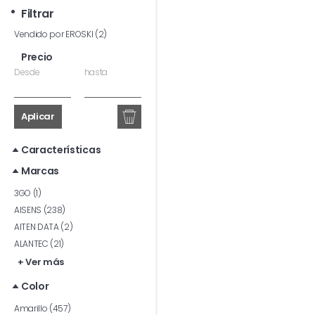
Filtrar
Vendido por EROSKI (2)
Precio
Desde
hasta
Aplicar
Características
Marcas
3GO (1)
AISENS (238)
AITEN DATA (2)
ALANTEC (21)
+ Ver más
Color
Amarillo (457)