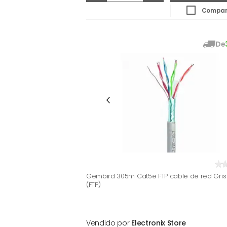
Compar
De
Gembird 305m Cat5e FTP cable de red Gris
(FTP)
Vendido por
Electronix Store