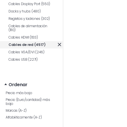
Cables Display Port (550)
Docks y hubs (480)
Regletas y ladrones (302)
Cables de alimentación
(1110)
Cables HDMI (1133)
Cables de red (4517)
Cables VGA/DVI (246)
Cables USB (2271)
Ordenar
Precio más bajo
Precio (Euro/cantidad) más
bajo
Marcas (A-Z)
Alfabéticamente (A-Z)