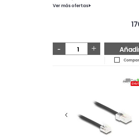
Ver más ofertas
17
-
+
Añadi
Compar
De
ENV