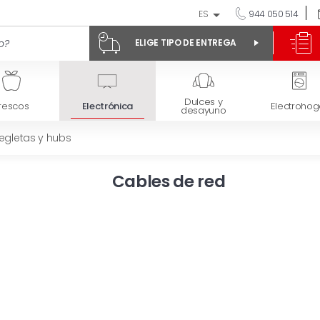
ES
944 050 514
ELIGE TIPO DE ENTREGA
Dulces y
rescos
Electrónica
Electrohog
desayuno
regletas y hubs
Cables de red