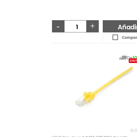
-
+
Añadi
Compar
De
1
ENV