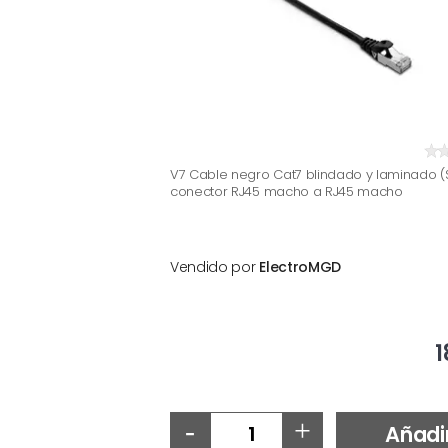
V7 Cable negro Cat7 blindado y laminado (
conector RJ45 macho a RJ45 macho
Vendido por
ElectroMGD
1
-
+
Añadi