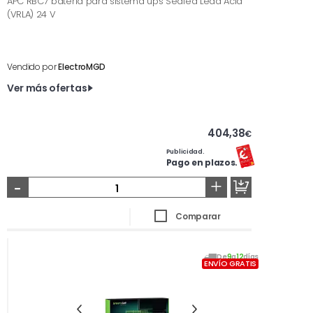
APC RBC7 batería para sistema ups Sealed Lead Acid
(VRLA) 24 V
Vendido por
ElectroMGD
Ver más ofertas
404,38
€
Publicidad.
Pago en plazos.
-
+
Comparar
De
9
a
12
días
ENVÍO GRATIS