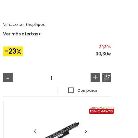
Vendido por
ShopInpex
Ver más ofertas
Antes
39,39
€
-23
%
30,30
€
-
+
Comparar
De
9
a
12
días
ENVÍO GRATIS