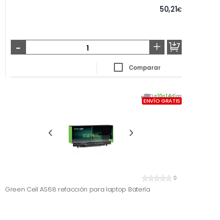
50,21
€
-
+
Comparar
De
10
a
14
días
ENVÍO GRATIS
0
Green Cell AS68 refacción para laptop Batería