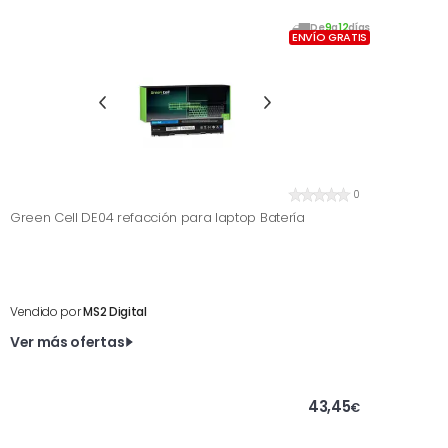
De
9
a
12
días
ENVÍO GRATIS
0
Green Cell DE04 refacción para laptop Batería
Vendido por
MS2 Digital
Ver más ofertas
43,45
€