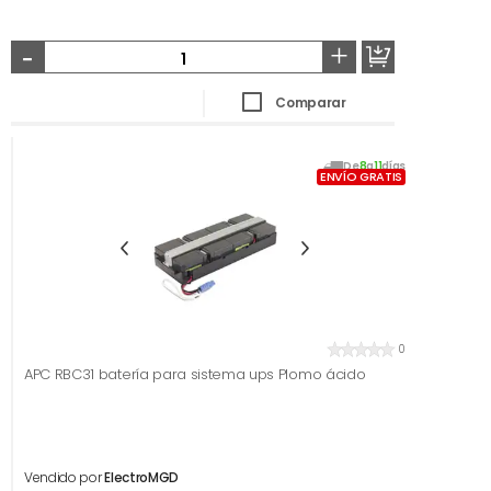
-
+
Comparar
De
8
a
11
días
ENVÍO GRATIS
0
APC RBC31 batería para sistema ups Plomo ácido
Vendido por
ElectroMGD