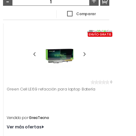
-
+
Comparar
De
10
a
14
días
ENVÍO GRATIS
0
Green Cell LE69 refacción para laptop Batería
Vendido por
GreaTecno
Ver más ofertas