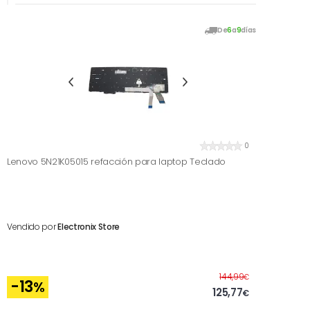
De
6
a
9
días
0
Lenovo 5N21K05015 refacción para laptop Teclado
Vendido por
Electronix Store
Antes
144,99
€
-13
%
125,77
€