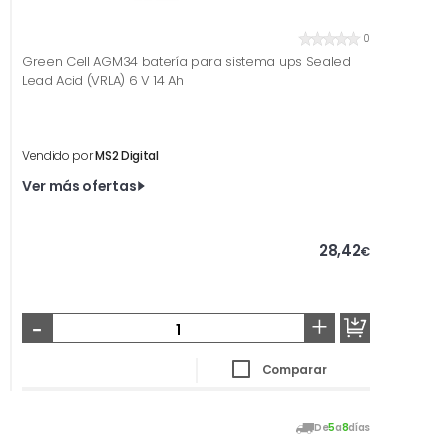
0
Green Cell AGM34 batería para sistema ups Sealed
Lead Acid (VRLA) 6 V 14 Ah
Vendido por
MS2 Digital
Ver más ofertas
28,42
€
-
+
Comparar
De
5
a
8
días