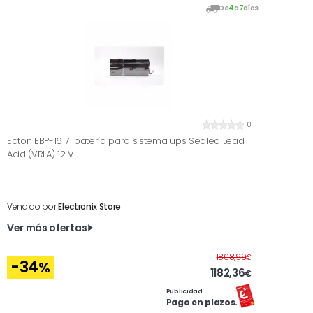
De
4
a
7
días
0
Eaton EBP-1617I batería para sistema ups Sealed Lead
Acid (VRLA) 12 V
Vendido por
Electronix Store
Ver más ofertas
Antes
1808,99
€
-34
%
1182,36
€
Publicidad.
Pago en plazos.