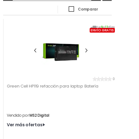
Comparar
De
9
a
12
días
ENVÍO GRATIS
0
Green Cell HP119 refacción para laptop Batería
Vendido por
MS2 Digital
Ver más ofertas