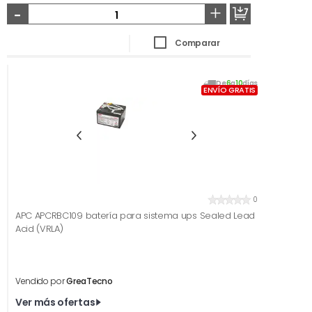
-
+
Comparar
De
6
a
10
días
ENVÍO GRATIS
0
APC APCRBC109 batería para sistema ups Sealed Lead
Acid (VRLA)
Vendido por
GreaTecno
Ver más ofertas