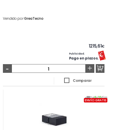
Vendido por
GreaTecno
1215,61
€
Publicidad.
Pago en plazos.
-
+
Comparar
De
6
a
10
días
ENVÍO GRATIS