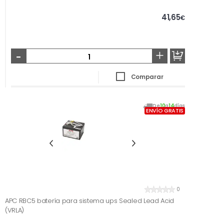
41,65
€
-
+
Comparar
De
10
a
14
días
ENVÍO GRATIS
0
APC RBC5 batería para sistema ups Sealed Lead Acid
(VRLA)