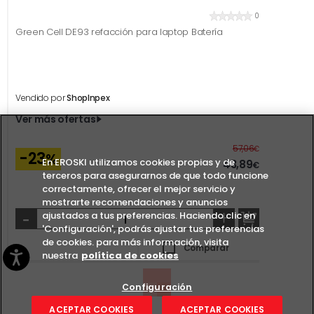
0
Green Cell DE93 refacción para laptop Batería
Vendido por
ShopInpex
Ver más ofertas
Antes
57,06
€
-23
%
En EROSKI utilizamos cookies propias y de
43,89
€
terceros para asegurarnos de que todo funcione
correctamente, ofrecer el mejor servicio y
mostrarte recomendaciones y anuncios
-
+
ajustados a tus preferencias. Haciendo clic en
'Configuración', podrás ajustar tus preferencias
de cookies. para más información, visita
Comparar
nuestra
política de cookies
Configuración
ACEPTAR COOKIES
ACEPTAR COOKIES