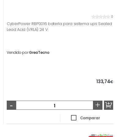
0
CyberPower RBP0016 batería para sistema ups Sealed
Lead Acid (VRLA) 24 V
Vendido por
GreaTecno
133,74
€
-
+
Comparar
De
9
a
12
días