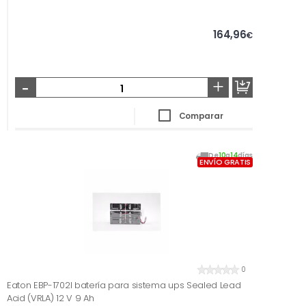
164,96
€
-
+
Comparar
De
10
a
14
días
ENVÍO GRATIS
0
Eaton EBP-1702I batería para sistema ups Sealed Lead
Acid (VRLA) 12 V 9 Ah