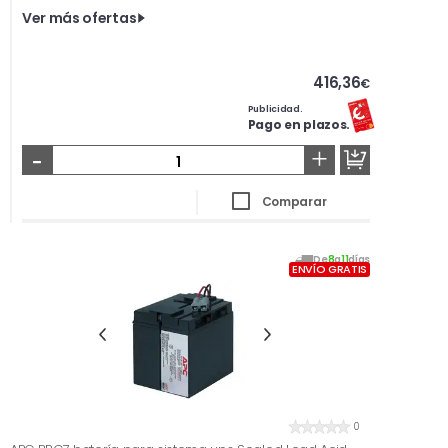
Ver más ofertas
416,36
€
Publicidad.
Pago en plazos.
-
+
Comparar
De
8
a
11
días
ENVÍO GRATIS
0