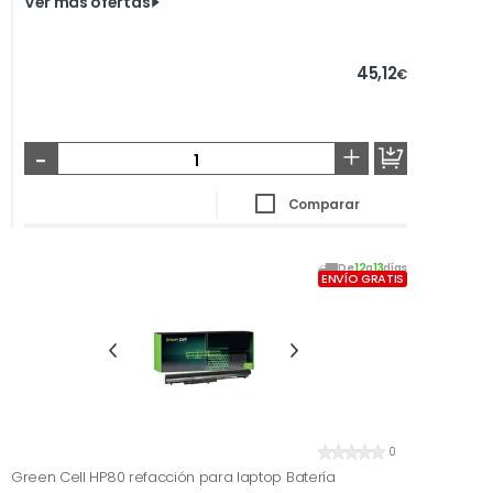
Ver más ofertas
45,12
€
-
+
Comparar
De
12
a
13
días
ENVÍO GRATIS
0
Green Cell HP80 refacción para laptop Batería