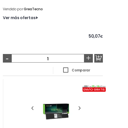
Vendido por
GreaTecno
Ver más ofertas
50,07
€
-
+
Comparar
De
15
a
16
días
ENVÍO GRATIS