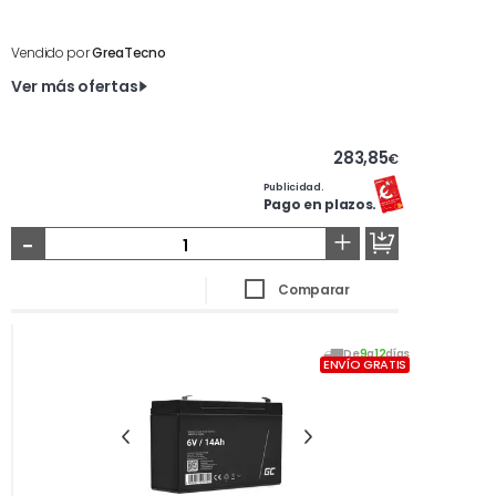
Vendido por
GreaTecno
Ver más ofertas
283,85
€
Publicidad.
Pago en plazos.
-
+
Comparar
De
9
a
12
días
ENVÍO GRATIS