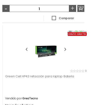
-
+
Comparar
De
10
a
14
días
ENVÍO GRATIS
0
Green Cell HP43 refacción para laptop Batería
Vendido por
GreaTecno