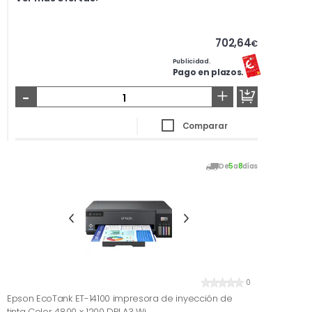
702,64
€
Publicidad.
Pago en plazos.
-
+
Comparar
De
5
a
8
días
0
Epson EcoTank ET-14100 impresora de inyección de
tinta Color 4800 x 1200 DPI A3 Wi