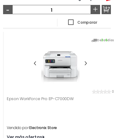
-
+
Comparar
De
3
a
6
días
0
Epson WorkForce Pro EP-C7000DW
Vendido por
Electronix Store
Ver más ofertas