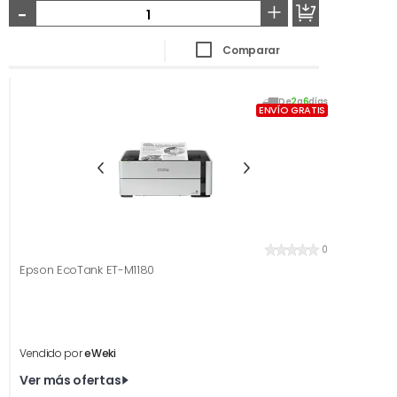
-
+
Comparar
De
2
a
6
días
ENVÍO GRATIS
0
Epson EcoTank ET-M1180
Vendido por
eWeki
Ver más ofertas