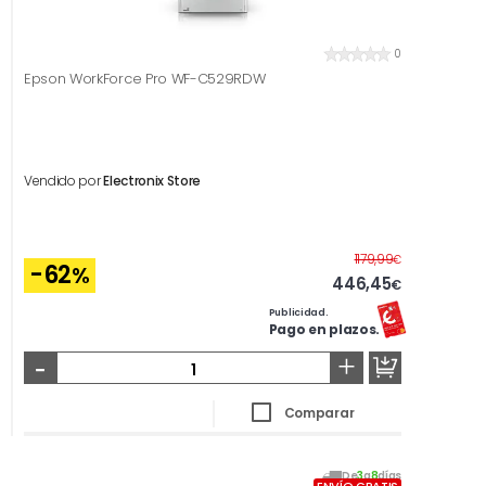
0
Epson WorkForce Pro WF-C529RDW
Vendido por
Electronix Store
Antes
1179,99
€
-62
%
446,45
€
Publicidad.
Pago en plazos.
-
+
Comparar
De
3
a
8
días