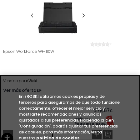
0
Epson WorkForce WF-110W
Vendido por
eWeki
Ver más ofertas
En EROSKI utilizamos cookies propias y de
terceros para asegurarnos de que todo funcione
correctamente, ofrecer el mejor servicio y
278,67
€
mostrarte recomendaciones y anuncios
Publicidad.
ajustados a tus preferencias. Haciendo clic en
Pago en plazos.
'Configuración', podrás ajustar tus preferencias
de cookies. para más información, visita
-
+
nuestra
política de cookies