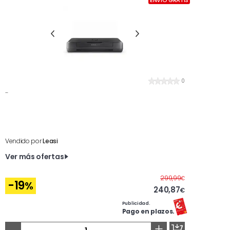
ENVÍO GRATIS
0
-
Vendido por
Leasi
Ver más ofertas
Antes
299,99
€
-19
%
240,87
€
Publicidad.
Pago en plazos.
-
+