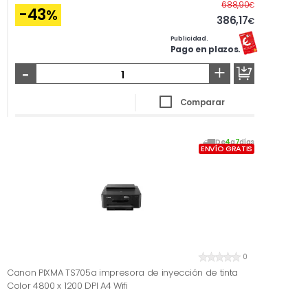
Antes
688,90
€
-43
%
386,17
€
Publicidad.
Pago en plazos.
-
+
Comparar
De
4
a
7
días
ENVÍO GRATIS
0
Canon PIXMA TS705a impresora de inyección de tinta
Color 4800 x 1200 DPI A4 Wifi