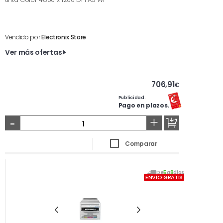
Vendido por
Electronix Store
Ver más ofertas
706,91
€
Publicidad.
Pago en plazos.
-
+
Comparar
De
5
a
8
días
ENVÍO GRATIS