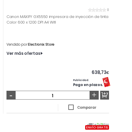
0
Canon MAXIFY GX5550 impresora de inyección de tinta
Color 600 x 1200 DPI A4 Wifi
Vendido por
Electronix Store
Ver más ofertas
638,73
€
Publicidad.
Pago en plazos.
-
+
Comparar
De
7
a
11
días
ENVÍO GRATIS