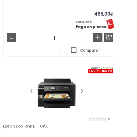
465,09
€
Publicidad.
Pago en plazos.
-
+
Comparar
De
2
a
5
días
ENVÍO GRATIS
0
Epson EcoTank ET-16150