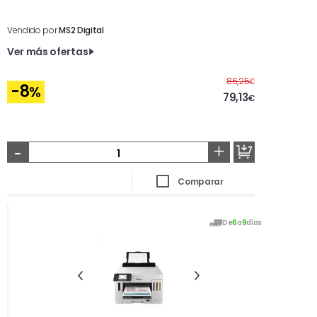
Vendido por
MS2 Digital
Ver más ofertas
Antes
86,25
€
-8
%
79,13
€
-
+
Comparar
De
6
a
9
días