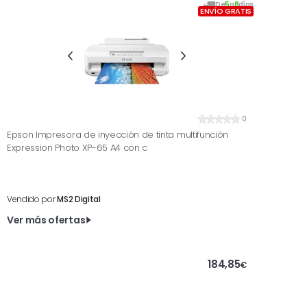
De
5
a
8
días
ENVÍO GRATIS
0
Epson Impresora de inyección de tinta multifunción
Expression Photo XP-65 A4 con c
Vendido por
MS2 Digital
Ver más ofertas
184,85
€