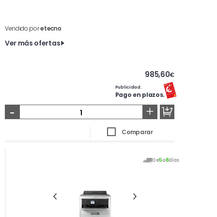
Vendido por
etecno
Ver más ofertas
985,60
€
Publicidad.
Pago en plazos.
-
+
Comparar
De
5
a
8
días