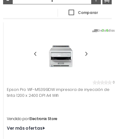
Comparar
De
3
a
6
días
0
Epson Pro WF-M5399DW impresora de inyección de
tinta 1200 x 2400 DPI A4 Wifi
Vendido por
Electronix Store
Ver más ofertas