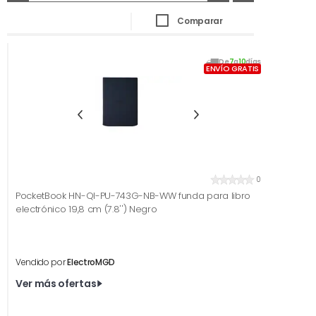
Comparar
De
7
a
10
días
ENVÍO GRATIS
0
PocketBook HN-QI-PU-743G-NB-WW funda para libro
electrónico 19,8 cm (7.8'') Negro
Vendido por
ElectroMGD
Ver más ofertas