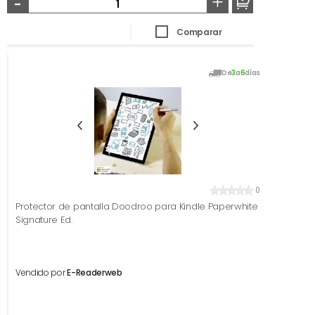
-
+
Comparar
De
3
a
6
días
0
Protector de pantalla Doodroo para Kindle Paperwhite
Signature Ed.
Vendido por
E-Readerweb