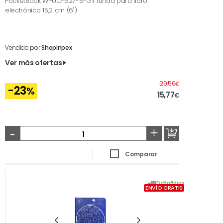
PocketBook WPUC-627-S-GY funda para libro
electrónico 15,2 cm (6")
Vendido por
ShopInpex
Ver más ofertas
Antes
20,50
€
-23
%
15,77
€
-
+
Comparar
De
5
a
8
días
ENVÍO GRATIS