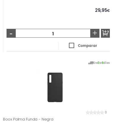
29,95
€
-
+
Comparar
De
3
a
6
días
0
Boox Palma Funda - Negra