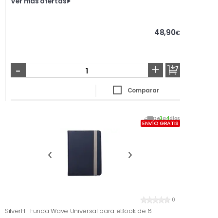
Ver más ofertas
48,90
€
-
+
Comparar
De
3
a
4
días
ENVÍO GRATIS
0
SilverHT Funda Wave Universal para eBook de 6