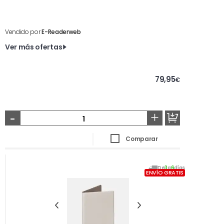
Vendido por
E-Readerweb
Ver más ofertas
79,95
€
-
+
Comparar
De
3
a
6
días
ENVÍO GRATIS