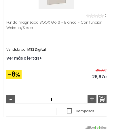
0
Funda magnética BOOX Go 6 - Blanca - Con función
Wakeup/Sleep
Vendido por
MS2 Digital
Ver más ofertas
Antes
29,07
€
-8
%
26,67
€
-
+
Comparar
De
3
a
6
días