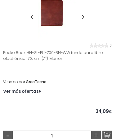
0
PocketBook HN-SL-PU-700-BN-WW funda para libro
electrónico 17,8 cm (7'') Marrón
Vendido por
GreaTecno
Ver más ofertas
34,09
€
-
+