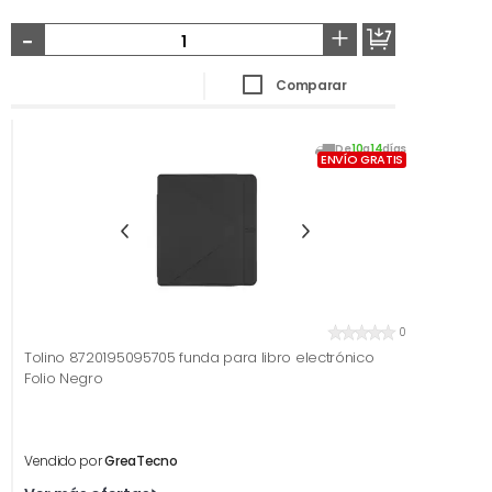
-
+
Comparar
De
10
a
14
días
ENVÍO GRATIS
0
Tolino 8720195095705 funda para libro electrónico
Folio Negro
Vendido por
GreaTecno