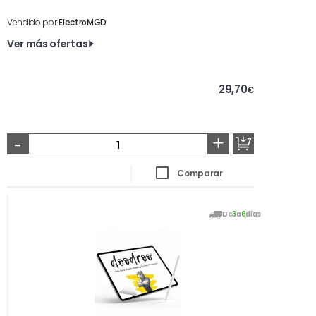
Vendido por
ElectroMGD
Ver más ofertas
29,70
€
-
+
Comparar
De
3
a
6
días