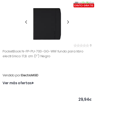
De
12
a
15
días
ENVÍO GRATIS
0
PocketBook N-FP-PU-700-GG-WW funda para libro
electrónico 17,8 cm (7'') Negro
Vendido por
ElectroMGD
Ver más ofertas
29,94
€