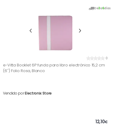
De
3
a
6
días
0
e-Vitta Booklet 6P funda para libro electrónico 15,2 cm
(6'') Folio Rosa, Blanco
Vendido por
Electronix Store
12,10
€