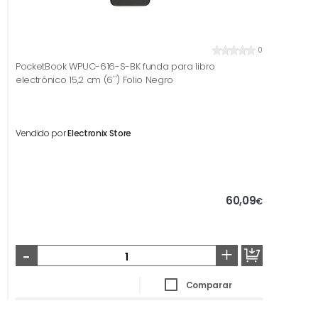
0
PocketBook WPUC-616-S-BK funda para libro
electrónico 15,2 cm (6'') Folio Negro
Vendido por
Electronix Store
60,09
€
-
+
Comparar