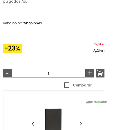
pulgadas Azul
Vendido por
ShopInpex
Antes
22,68
€
-23
%
17,45
€
-
+
Comparar
De
6
a
9
días