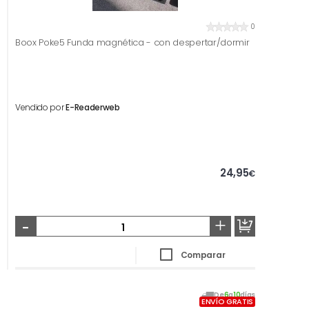
0
Boox Poke5 Funda magnética - con despertar/dormir
Vendido por
E-Readerweb
24,95
€
-
+
Comparar
De
6
a
10
días
ENVÍO GRATIS