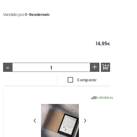
Vendido por
E-Readerweb
14,95
€
-
+
Comparar
De
3
a
6
días