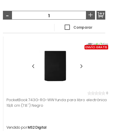
-
+
Comparar
De
4
a
7
días
ENVÍO GRATIS
0
PocketBook 743G-RG-WW funda para libro electrónico
19,8 cm (7.8'') Negro
Vendido por
MS2 Digital