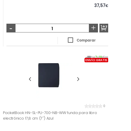
37,57
€
-
+
Comparar
De
7
a
10
días
ENVÍO GRATIS
0
PocketBook HN-SL-PU-700-NB-WW funda para libro
electrónico 17,8 cm (7'') Azul