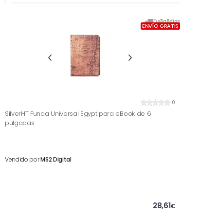
De
3
a
6
días
ENVÍO GRATIS
0
SilverHT Funda Universal Egypt para eBook de 6
pulgadas
Vendido por
MS2 Digital
28,61
€