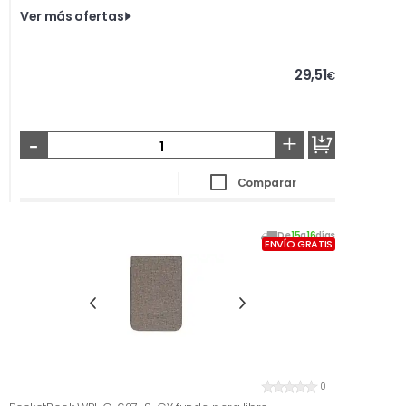
Ver más ofertas
29,51
€
-
+
Comparar
De
15
a
16
días
ENVÍO GRATIS
0