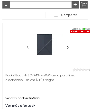
-
+
Comparar
De
5
a
8
días
ENVÍO GRATIS
0
PocketBook H-SO-743-K-WW funda para libro
electrónico 19,8 cm (7.8'') Negro
Vendido por
ElectroMGD
Ver más ofertas