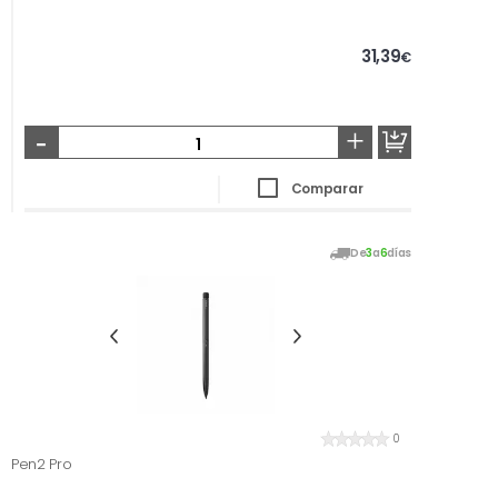
31,39
€
-
+
Comparar
De
3
a
6
días
0
Pen2 Pro