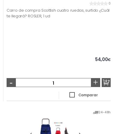
0
Carro de compra Scottish cuatro ruedas, surtido ¿Cuál
te llegará? ROSLER, 1 ud
54,00
€
-
+
Comparar
24-48h