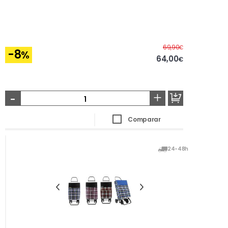
Antes
69,90
€
-8
%
64,00
€
-
+
Comparar
24-48h