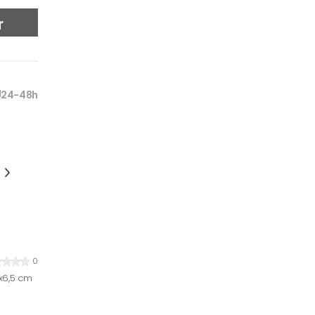
r
24-48h
0
7x6,5 cm