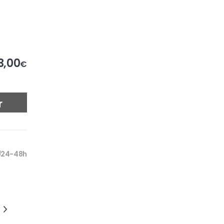
3,00
€
r
24-48h