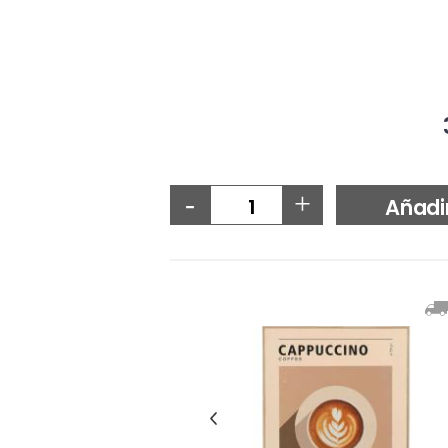
-
+
Añadi