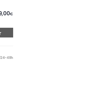
9,00
€
r
24-48h