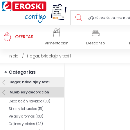
OFERTAS
Alimentación
Descanso
F
Inicio
/
Hogar, bricolaje y textil
Categorías
Hogar, bricolaje y textil
Muebles y decoración
Decoración Navidad (38)
Sillas y taburetes (15)
Velas y aromas (103)
Cojines y plaids (23)