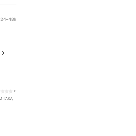
24-48h
0
M KASA,