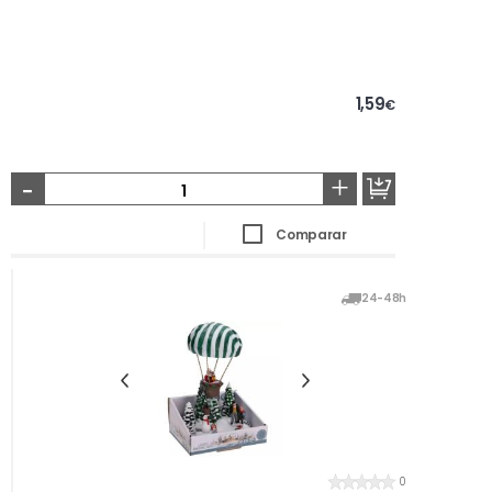
1,59
€
-
+
Comparar
24-48h
0