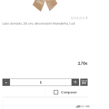
0
Lazo dorado, 28 cm, decoración Navideña, 1 ud
2,70
€
-
+
Comparar
24-48h