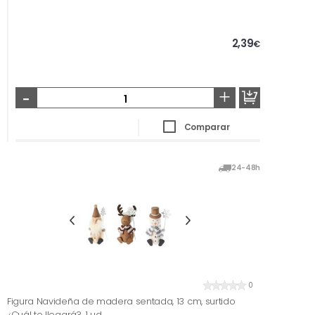
2,39
€
-
+
Comparar
24-48h
0
Figura Navideña de madera sentada, 13 cm, surtido
¿Cuál te llegará?, 1 ud