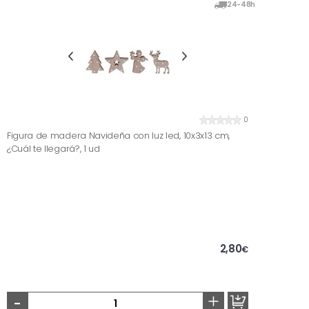
24-48h
0
Figura de madera Navideña con luz led, 10x3x13 cm,
¿Cuál te llegará?, 1 ud
2,80
€
-
+