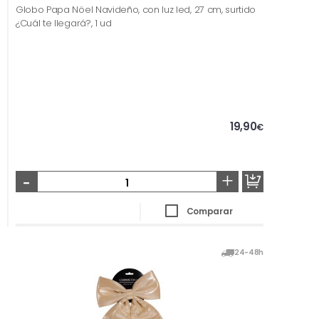
Globo Papa Nöel Navideño, con luz led, 27 cm, surtido
¿Cuál te llegará?, 1 ud
19,90
€
-
+
Comparar
24-48h