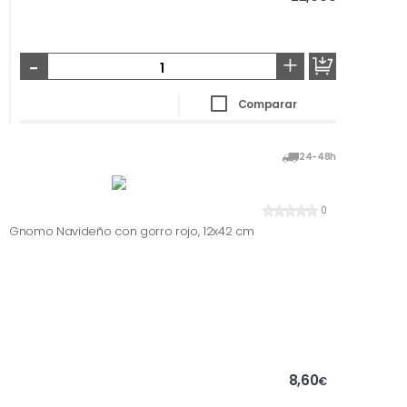
-
+
Comparar
24-48h
0
Gnomo Navideño con gorro rojo, 12x42 cm
8,60
€