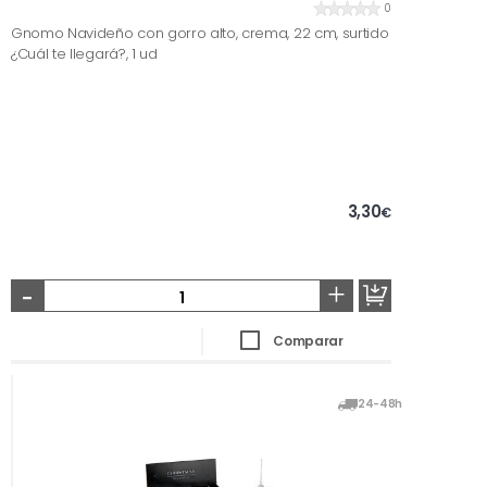
0
Gnomo Navideño con gorro alto, crema, 22 cm, surtido
¿Cuál te llegará?, 1 ud
3,30
€
-
+
Comparar
24-48h