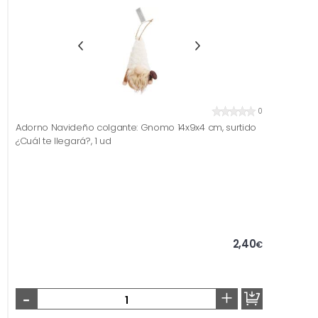
0
Adorno Navideño colgante: Gnomo 14x9x4 cm, surtido
¿Cuál te llegará?, 1 ud
2,40
€
-
+