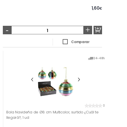
1,60
€
-
+
Comparar
24-48h
0
Bola Navideña de Ø8 cm Multicolor, surtido ¿Cuál te
llegará?, 1 ud