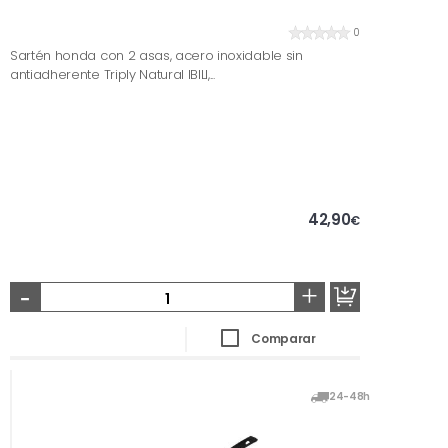
0
Sartén honda con 2 asas, acero inoxidable sin
antiadherente Triply Natural IBILI,...
42,90
€
-
+
Comparar
24-48h