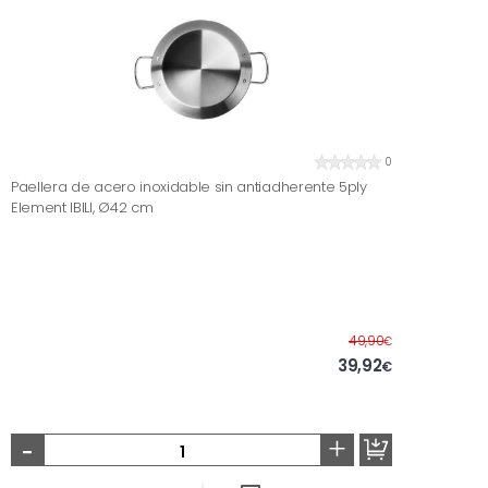
0
Paellera de acero inoxidable sin antiadherente 5ply
Element IBILI, Ø42 cm
Antes
49,90
€
39,92
€
-
+