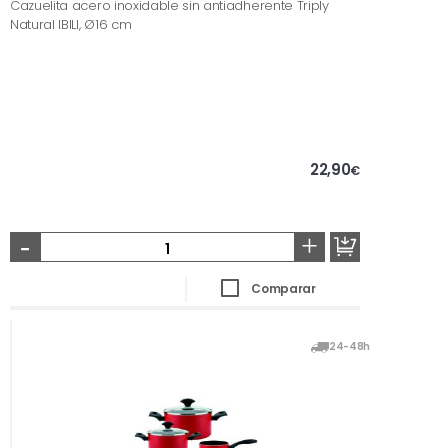
Cazuelita acero inoxidable sin antiadherente Triply
Natural IBILI, Ø16 cm
22,90
€
-
+
Comparar
24-48h