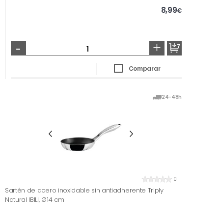
8,99
€
-
+
Comparar
24-48h
0
Sartén de acero inoxidable sin antiadherente Triply
Natural IBILI, Ø14 cm