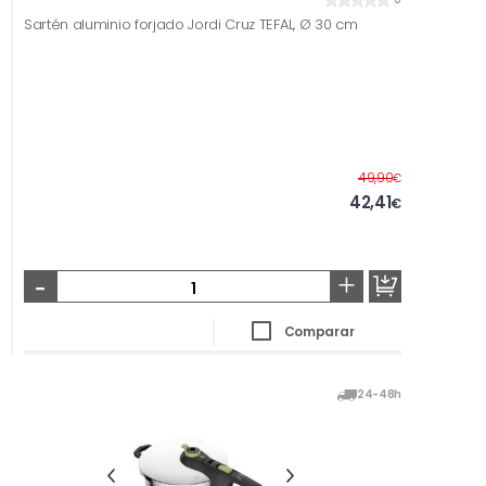
Sartén aluminio forjado Jordi Cruz TEFAL, Ø 30 cm
Antes
49,90
€
42,41
€
-
+
Comparar
24-48h