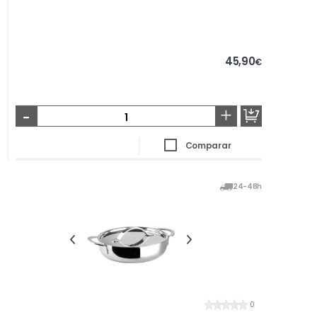
45,90
€
-
+
Comparar
24-48h
0