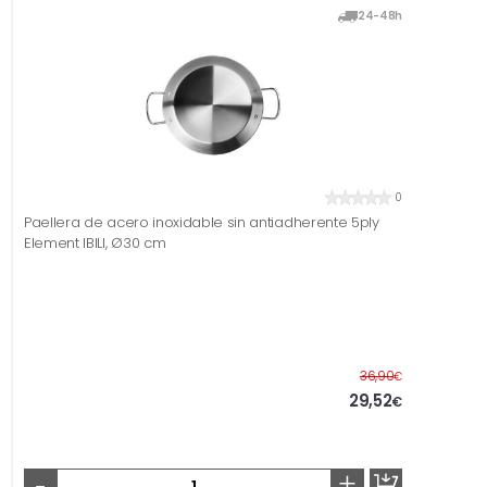
24-48h
0
Paellera de acero inoxidable sin antiadherente 5ply
Element IBILI, Ø30 cm
Antes
36,90
€
29,52
€
-
+