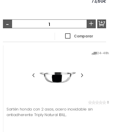
73,60
€
-
+
Comparar
24-48h
0
Sartén honda con 2 asas, acero inoxidable sin
antiadherente Triply Natural IBILI,...