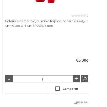
0
Batería Máxima roja, aluminio forjado: cacerola Ø24,20
cm+Cazo Ø16 cm FAGOR, 5 uds
65,00
€
-
+
Comparar
24-48h