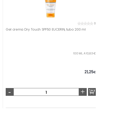
0
Gel crema Dry Touch SPF50 EUCERIN, tubo 200 ml
100 ML. A 10,63 €
21,25
€
-
+