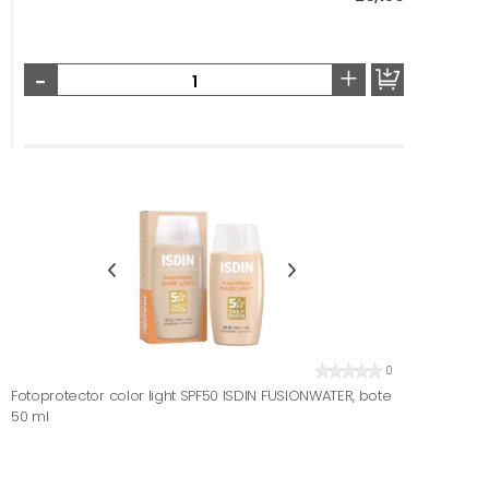
-
+
0
Fotoprotector color light SPF50 ISDIN FUSIONWATER, bote
50 ml