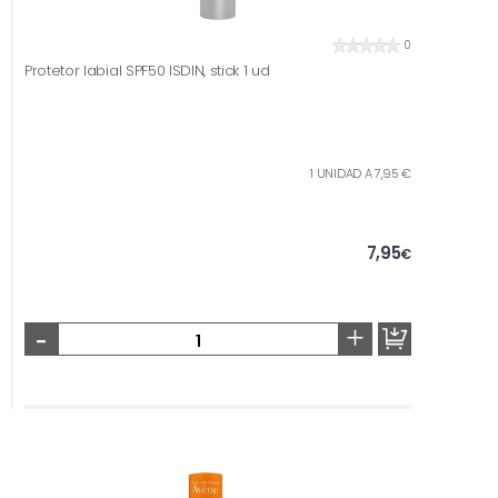
0
Protetor labial SPF50 ISDIN, stick 1 ud
1 UNIDAD A 7,95 €
7,95
€
-
+