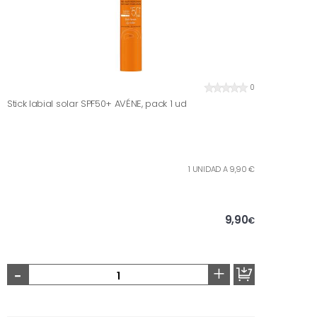
0
Stick labial solar SPF50+ AVÉNE, pack 1 ud
1 UNIDAD A 9,90 €
9,90
€
-
+