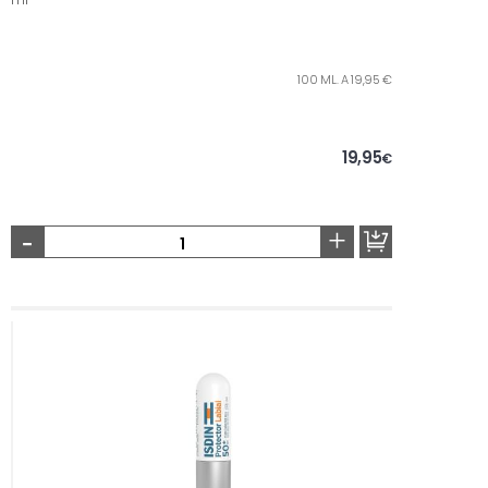
100 ML. A 19,95 €
19,95
€
-
+