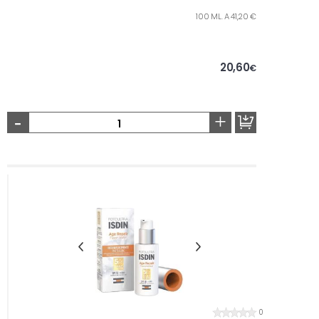
100 ML. A 41,20 €
20,60
€
-
+
0