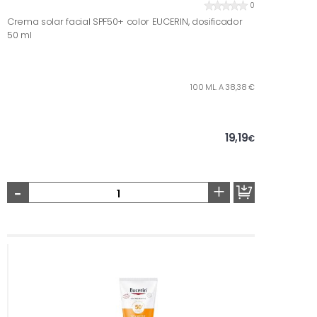
0
Crema solar facial SPF50+ color EUCERIN, dosificador
50 ml
100 ML. A 38,38 €
19,19
€
-
+