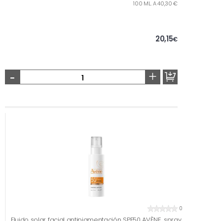
100 ML. A 40,30 €
20,15
€
-
+
0
Fluido solar facial antipigmentación SPF50 AVÈNE, spray