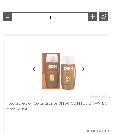
-
+
0
Fotoprotector Color Bronze SPF50 ISDIN FUSIONWATER,
bote 50 ml
100 ML. A 47,70 €