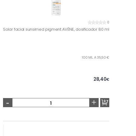
0
Solar facial sunsimed pigment AVÉNE, dosificador 80 ml
100 ML. A 35,50 €
28,40
€
-
+