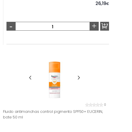
26,19
€
-
+
0
Fluido antimanchas control pigmento SPF50+ EUCERIN,
bote 50 ml