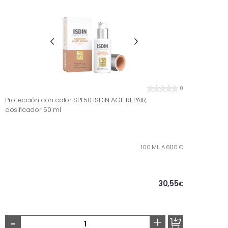
0
Protección con color SPF50 ISDIN AGE REPAIR,
dosificador 50 ml
100 ML. A 61,10 €
30,55
€
-
+