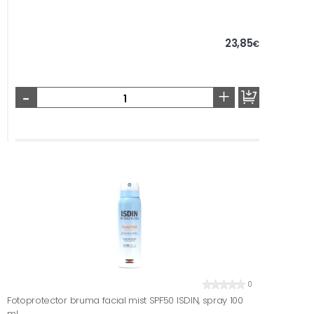
23,85
€
-
+
0
Fotoprotector bruma facial mist SPF50 ISDIN, spray 100
ml