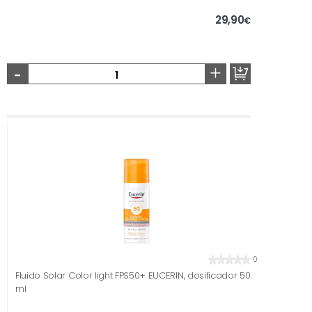
29,90
€
-
+
0
Fluido Solar Color light FPS50+ EUCERIN, dosificador 50
ml