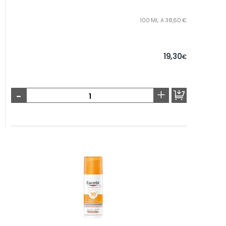
100 ML. A 38,60 €
19,30
€
-
+