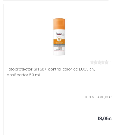
0
Fotoprotector SPF50+ control color cc EUCERIN,
dosificador 50 ml
100 ML. A 36,10 €
18,05
€