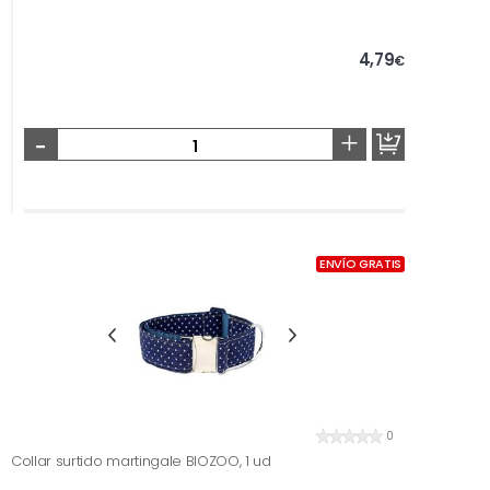
4,79
€
-
+
ENVÍO GRATIS
0
Collar surtido martingale BIOZOO, 1 ud