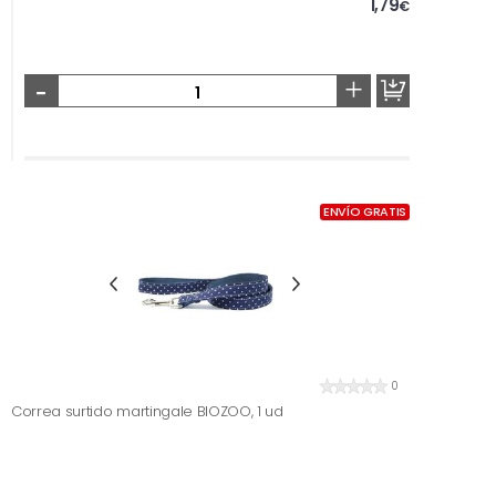
1,79
€
-
+
ENVÍO GRATIS
0
Correa surtido martingale BIOZOO, 1 ud