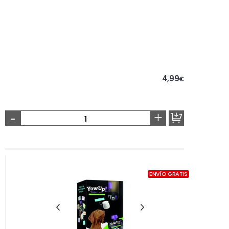
4,99
€
-
+
ENVÍO GRATIS