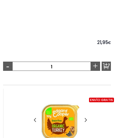
21,95
€
-
+
ENVÍO GRATIS