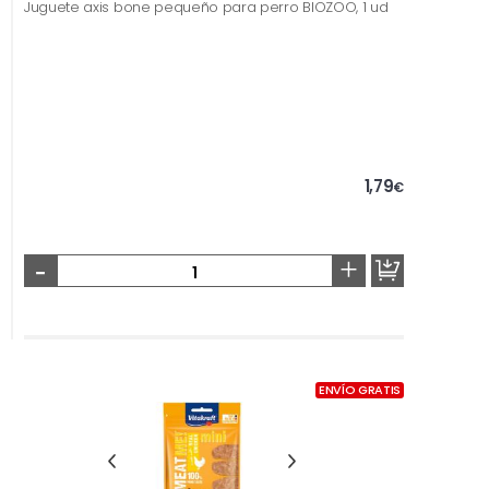
Juguete axis bone pequeño para perro BIOZOO, 1 ud
1,79
€
-
+
ENVÍO GRATIS