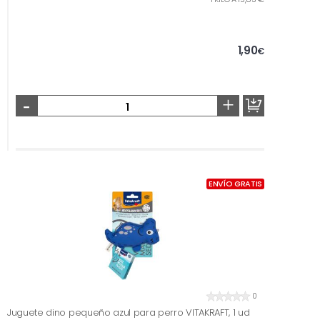
1,90
€
-
+
ENVÍO GRATIS
0
Juguete dino pequeño azul para perro VITAKRAFT, 1 ud