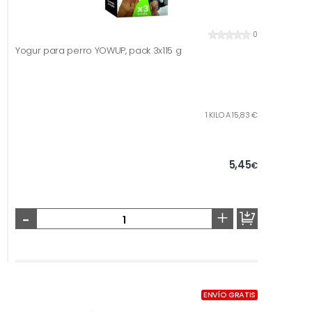
0
Yogur para perro YOWUP, pack 3x115 g
1 KILO A 15,83 €
5,45
€
-
+
ENVÍO GRATIS