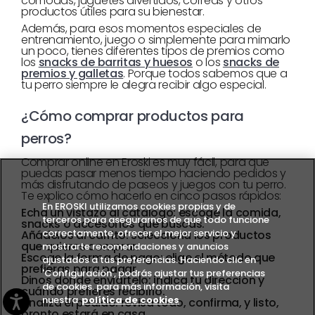
cómodas, juguetes divertidos, correas y otros
productos útiles para su bienestar.
Además, para esos momentos especiales de
entrenamiento, juego o simplemente para mimarlo
un poco, tienes diferentes tipos de premios como
los
snacks de barritas y huesos
o los
snacks de
premios y galletas
. Porque todos sabemos que a
tu perro siempre le alegra recibir algo especial.
¿Cómo comprar productos para
perros?
Comprar online en Eroski es muy fácil, para que
puedas pasar menos tiempo haciendo pedidos y
más disfrutando de paseos y juegos con tu perro.
Te explico cómo hacerlo en cinco pasos rápidos:
En EROSKI utilizamos cookies propias y de
Echa un vistazo al catálogo:
escoge la comida,
terceros para asegurarnos de que todo funcione
snacks o accesorios que buscas.
correctamente, ofrecer el mejor servicio y
Añádelos al carrito:
selecciona los productos
que quieres comprar.
mostrarte recomendaciones y anuncios
Escoge la forma de pago:
elige el método que
ajustados a tus preferencias. Haciendo clic en
prefieras para pagar.
'Configuración', podrás ajustar tus preferencias
Dinos dónde enviártelo:
indica tu dirección y
de cookies. para más información, visita
cuándo prefieres recibirlo.
nuestra
política de cookies
Finaliza el pedido:
revisa todo, confirma, y listo,
pronto estará en casa.