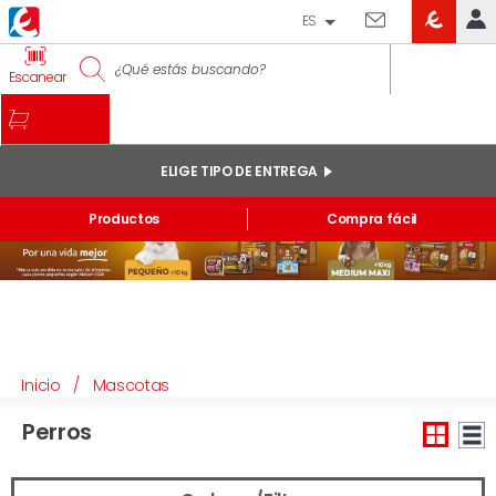
ES
EROSKI
IDENTIFÍCATE
Escanear
CLUB
INICIO
MI CUENTA
ELIGE TIPO DE ENTREGA
Pedidos online
Productos
Compra fácil
Mis productos comprados en tienda y online
Listas
INFORMACIÓN GENERAL
Inicio
/
Mascotas
Perros