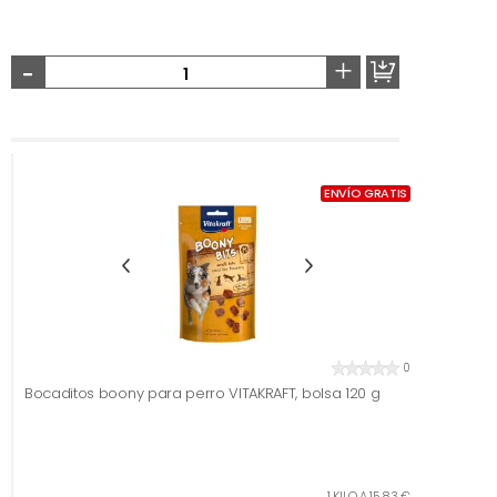
-
+
ENVÍO GRATIS
0
Bocaditos boony para perro VITAKRAFT, bolsa 120 g
1 KILO A 15,83 €