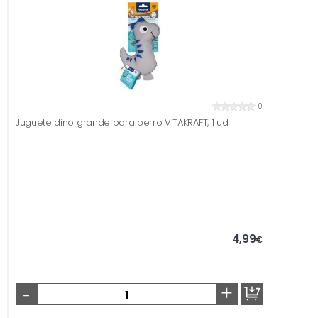
0
Juguete dino grande para perro VITAKRAFT, 1 ud
4,99
€
-
+