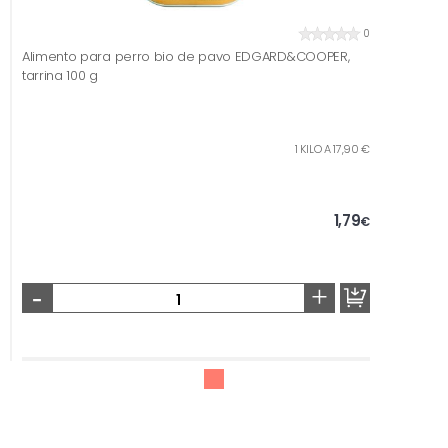
0
Alimento para perro bio de pavo EDGARD&COOPER,
tarrina 100 g
1 KILO A 17,90 €
1,79
€
-
+