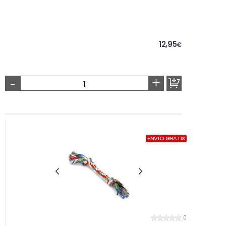
12,95
€
-
+
ENVÍO GRATIS
0