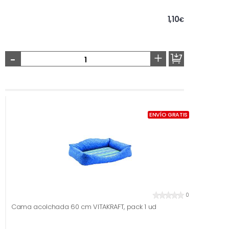
1,10
€
-
+
ENVÍO GRATIS
0
Cama acolchada 60 cm VITAKRAFT, pack 1 ud