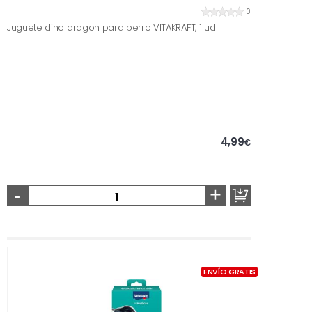
0
Juguete dino dragon para perro VITAKRAFT, 1 ud
4,99
€
-
+
ENVÍO GRATIS