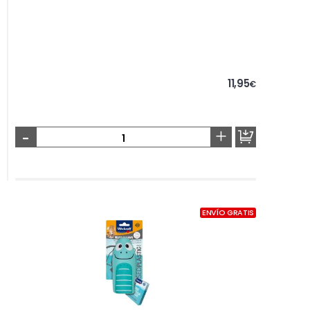
11,95
€
-
+
ENVÍO GRATIS