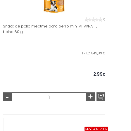
0
Snack de pollo meatme para perro mini VITAKRAFT,
bolsa 60 g
1 KILO A 49,83 €
2,99
€
-
+
ENVÍO GRATIS