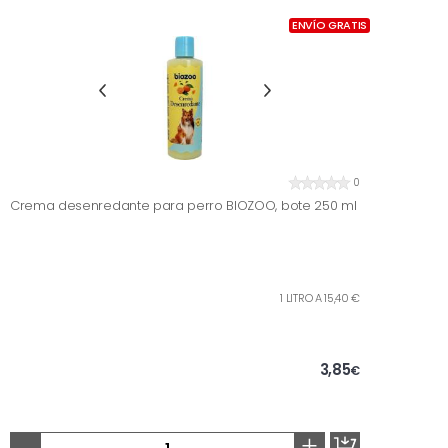
ENVÍO GRATIS
0
Crema desenredante para perro BIOZOO, bote 250 ml
1 LITRO A 15,40 €
3,85
€
-
+