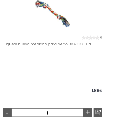
0
Juguete hueso mediano para perro BIOZOO, 1 ud
1,89
€
-
+