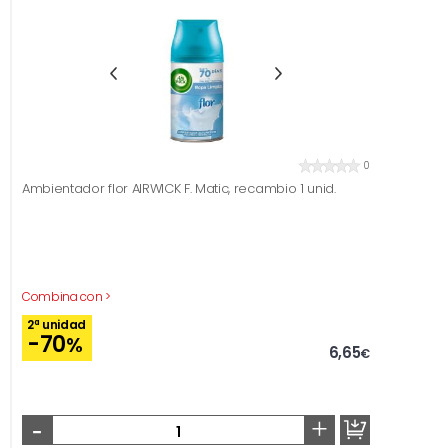
0
Ambientador flor AIRWICK F. Matic, recambio 1 unid.
Combina con >
2ª unidad
-70
%
6,65
€
-
+