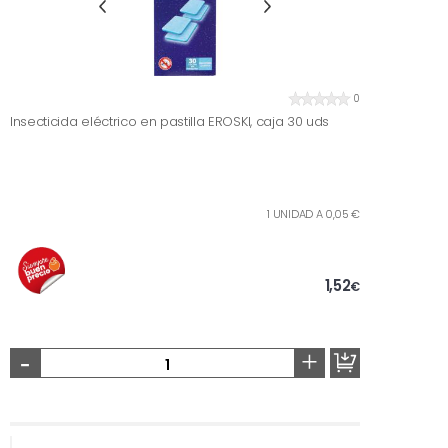
0
Insecticida eléctrico en pastilla EROSKI, caja 30 uds
1 UNIDAD A 0,05 €
1,52
€
-
+