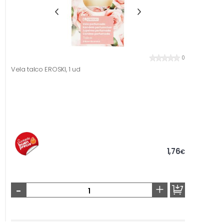
0
Vela talco EROSKI, 1 ud
1,76
€
-
+