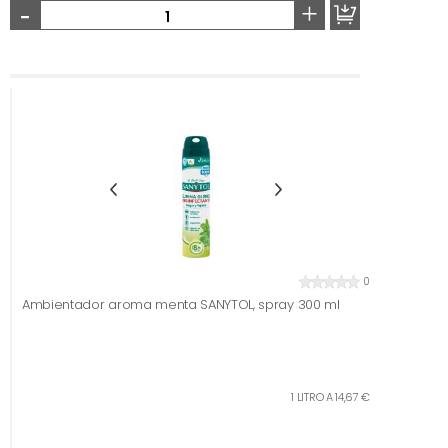
-
+
0
Ambientador aroma menta SANYTOL, spray 300 ml
1 LITRO A 14,67 €