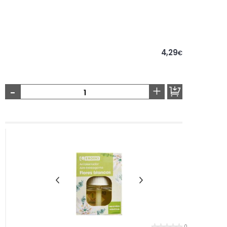
4,29
€
-
+
0