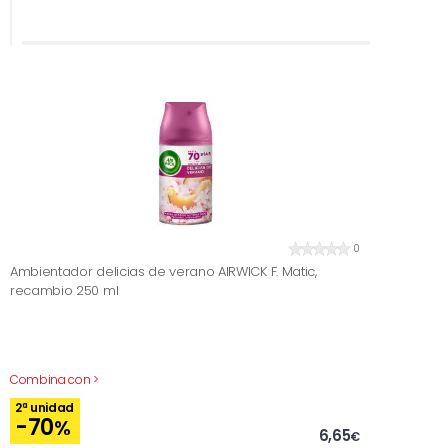
0
Ambientador delicias de verano AIRWICK F. Matic,
recambio 250 ml
Combina con >
2ª unidad
-70
%
6,65
€