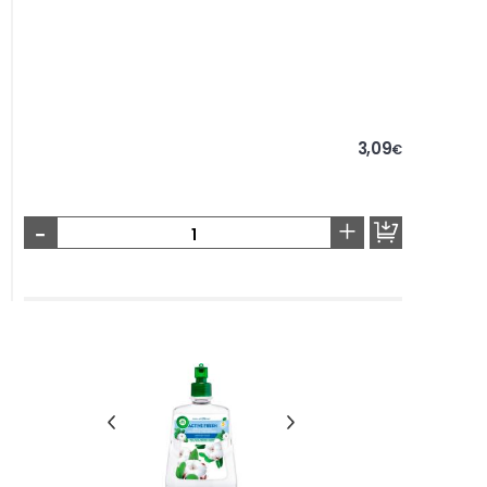
3,09
€
-
+