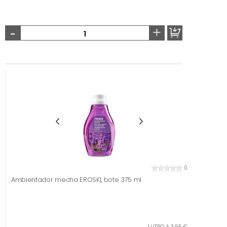
-
+
0
Ambientador mecha EROSKI, bote 375 ml
1 LITRO A 3,95 €