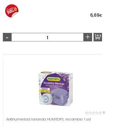
6,69
€
-
+
0
Antihumedad lavanda HUMYDRY, recambio 1 ud