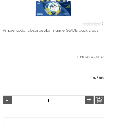
0
Ambientador absorbeolor marine GLADE, pack 2 uds
1 UNIDAD A 2,88 €
5,75
€
-
+