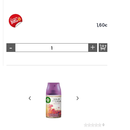
1,60
€
-
+
0