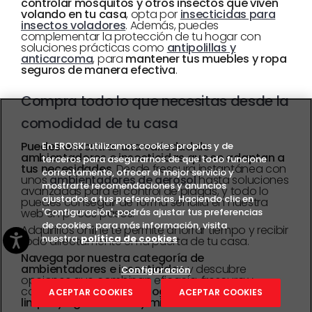
controlar mosquitos y otros insectos que viven
volando en tu casa
, opta por
insecticidas para
insectos voladores
. Además, puedes
complementar la protección de tu hogar con
soluciones prácticas como
antipolillas y
anticarcoma
, para
mantener tus muebles y ropa
seguros de manera efectiva
.
Compra todo lo que necesitas desde la
comodidad de tu casa
Puedes encontrar una variedad de
En EROSKI utilizamos cookies propias y de
ambientadores e insecticidas que se adaptan a
terceros para asegurarnos de que todo funcione
tus necesidades
. Desde frescura instantánea con
correctamente, ofrecer el mejor servicio y
unos
ambientadores de aerosol
hasta soluciones
mostrarte recomendaciones y anuncios
avanzadas para el control de plagas, y todo lo
ajustados a tus preferencias. Haciendo clic en
puedes conseguir de forma sencilla en nuestra
'Configuración', podrás ajustar tus preferencias
web en pocos pasos.
de cookies. para más información, visita
Adquirirlos online te permite ahorrar tiempo y recibir
nuestra
política de cookies
todo directamente en la puerta de tu casa.
Navega por nuestra categoría de
ambientadores e insecticidas
y descubre
Configuración
opciones que combinan eficacia, frescura y
comodidad.
¡Haz de tu hogar un espacio más
ACEPTAR COOKIES
ACEPTAR COOKIES
limpio y agradable hoy mismo!