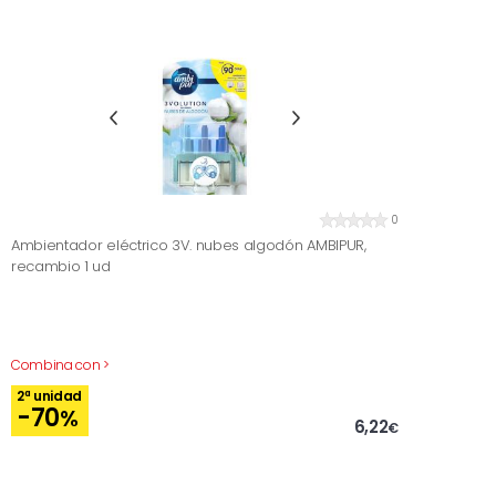
0
Ambientador eléctrico 3V. nubes algodón AMBIPUR,
recambio 1 ud
Combina con >
2ª unidad
-70
%
6,22
€