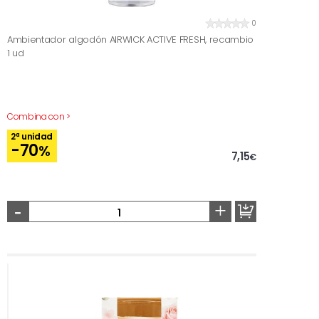
0
Ambientador algodón AIRWICK ACTIVE FRESH, recambio
1 ud
Combina con >
2ª unidad
-70
%
7,15
€
-
+