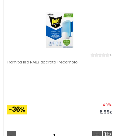
0
Trampa led RAID, aparato+recambio
Antes
14,05
€
-36
%
8,99
€
-
+