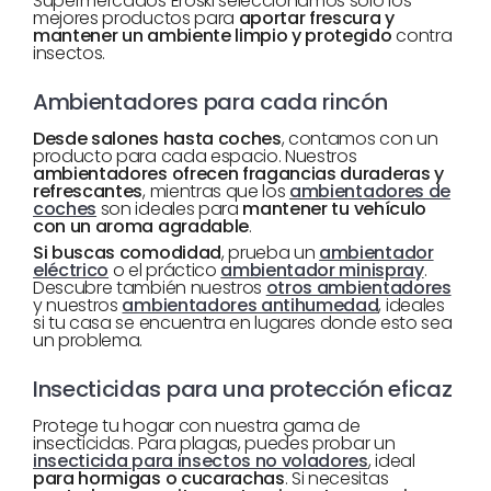
Supermercados Eroski seleccionamos solo los
mejores productos para
aportar frescura y
mantener un ambiente limpio y protegido
contra
insectos.
Ambientadores para cada rincón
Desde salones hasta coches
, contamos con un
producto para cada espacio. Nuestros
ambientadores ofrecen fragancias duraderas y
refrescantes
, mientras que los
ambientadores de
coches
son ideales para
mantener tu vehículo
con un aroma agradable
.
Si buscas comodidad
, prueba un
ambientador
eléctrico
o el práctico
ambientador minispray
.
Descubre también nuestros
otros ambientadores
y nuestros
ambientadores antihumedad
, ideales
si tu casa se encuentra en lugares donde esto sea
un problema.
Insecticidas para una protección eficaz
Protege tu hogar con nuestra gama de
insecticidas. Para plagas, puedes probar un
insecticida para insectos no voladores
, ideal
para hormigas o cucarachas
. Si necesitas