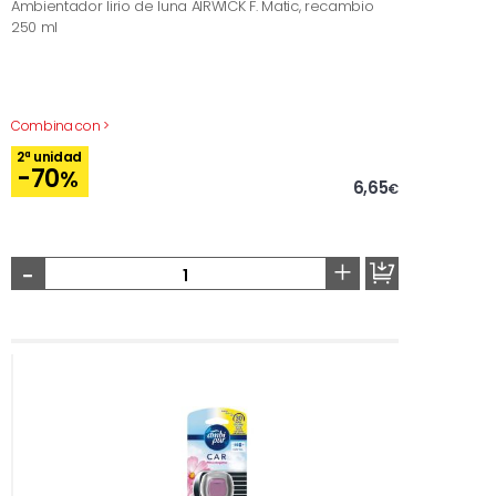
Ambientador lirio de luna AIRWICK F. Matic, recambio
250 ml
Combina con >
2ª unidad
-70
%
6,65
€
-
+