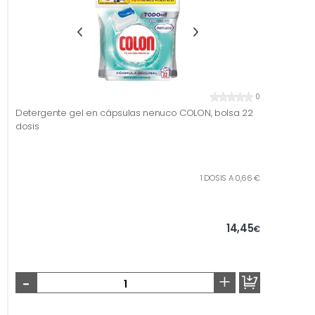
0
Detergente gel en cápsulas nenuco COLON, bolsa 22
dosis
1 DOSIS A 0,66 €
14,45
€
-
+