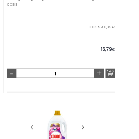
dosis
1 DOSIS A 0,39 €
15,79
€
-
+