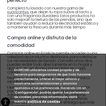
perfecto
Completa tu lavado con nuestra gama de
suavizantes
, que dejan tu ropa suave al tacto y
con una fragancia duradera. Estos productos no
solo mejoran la textura de las prendas, sino que
también ayudan a reducir la electricidad estática y
a mantener la frescura durante más tiempo.
Compra online y disfruta de la
comodidad
Comprar online en Eroski te permite acceder a una
variedad de productos diseñados para satisfacer
tus necesidades de lavado. Con solo unos clics,
puedes recibir todo directamente en tu hogar y
disfrutar de resultados impecables en cada
En EROSKI utilizamos cookies propias y de
colada.
terceros para asegurarnos de que todo funcione
Realizar tu pedido es fácil y rápido. Sigue estos
correctamente, ofrecer el mejor servicio y
sencillos pasos:
mostrarte recomendaciones y anuncios
Explora nuestras categorías o usa el buscador
ajustados a tus preferencias. Haciendo clic en
para encontrar los productos que necesitas.
'Configuración', podrás ajustar tus preferencias
Agrega los artículos a tu carrito de compras.
de cookies. para más información, visita
Selecciona el método de pago que prefieras.
nuestra
política de cookies
Elige el horario y la dirección de entrega que más