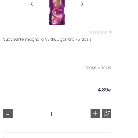
0
Suavizante magnolia VERNEL, garrafa 75 dosis
1 DOSIS A 0,07 €
4,89
€
-
+