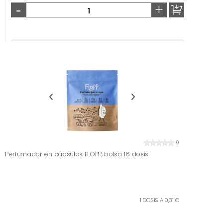
-
+
0
Perfumador en cápsulas FLOPP, bolsa 16 dosis
1 DOSIS A 0,31 €