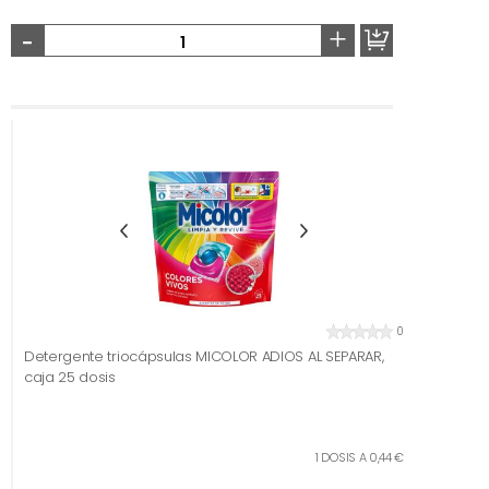
-
+
0
Detergente triocápsulas MICOLOR ADIOS AL SEPARAR,
caja 25 dosis
1 DOSIS A 0,44 €