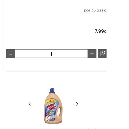
1 DOSIS A 0,53 €
7,99
€
-
+