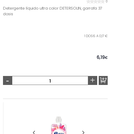
0
Detergente líquido ultra color DETERSOLIN, garrafa 37
dosis
1 DOSIS A 0,17 €
6,19
€
-
+