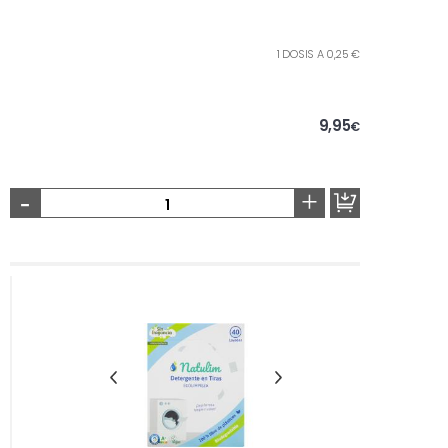
1 DOSIS A 0,25 €
9,95
€
-
+