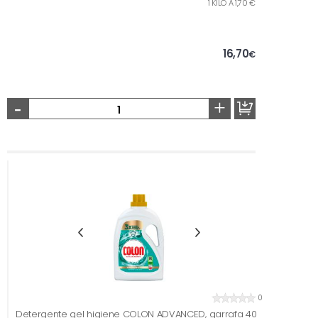
1 KILO A 1,70 €
16,70
€
-
+
0
Detergente gel higiene COLON ADVANCED, garrafa 40