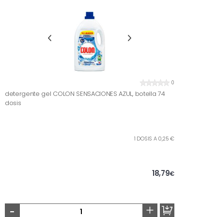
0
detergente gel COLON SENSACIONES AZUL, botella 74
dosis
1 DOSIS A 0,25 €
18,79
€
-
+