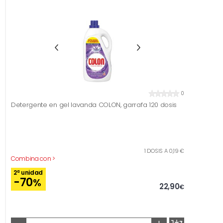
0
Detergente en gel lavanda COLON, garrafa 120 dosis
1 DOSIS A 0,19 €
Combina con >
2ª unidad
-70
%
22,90
€