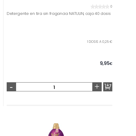
0
Detergente en tira sin fragancia NATULIN, caja 40 dosis
1 DOSIS A 0,25 €
9,95
€
-
+