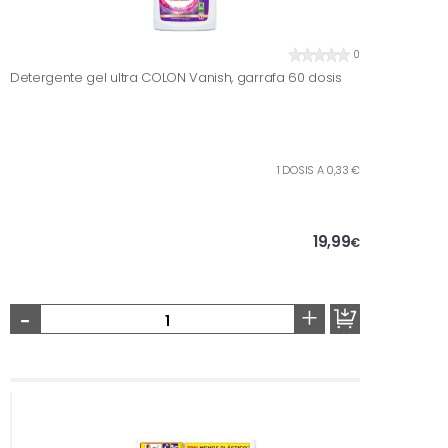
0
Detergente gel ultra COLON Vanish, garrafa 60 dosis
1 DOSIS A 0,33 €
19,99
€
-
+