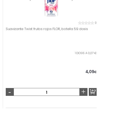
0
Suavizante Twist frutos rojos FLOR, botella 59 dosis
1 DOSIS A 0,07 €
4,09
€
-
+