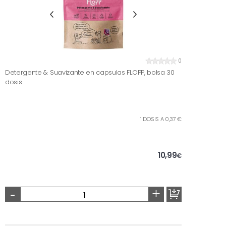
0
Detergente & Suavizante en capsulas FLOPP, bolsa 30
dosis
1 DOSIS A 0,37 €
10,99
€
-
+