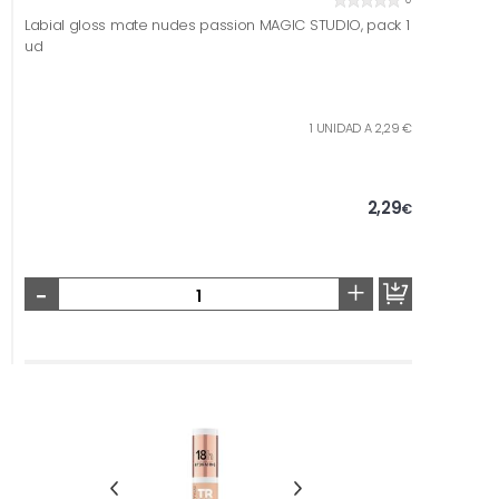
Labial gloss mate nudes passion MAGIC STUDIO, pack 1
ud
1 UNIDAD A 2,29 €
2,29
€
-
+