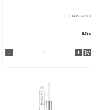
1 UNIDAD A 8,19 €
8,19
€
-
+