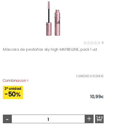
0
Máscara de pestañas sky high MAYBELLINE, pack 1 ud
1 UNIDAD A 10,99 €
Combina con >
2ª unidad
-50
%
10,99
€
-
+