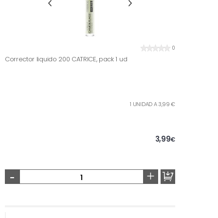
0
Corrector liquido 200 CATRICE, pack 1 ud
1 UNIDAD A 3,99 €
3,99
€
-
+