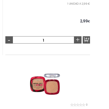
1 UNIDAD A 2,99 €
2,99
€
-
+
0