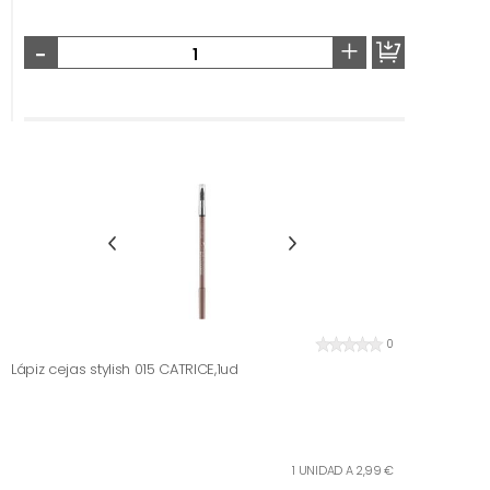
-
+
0
Lápiz cejas stylish 015 CATRICE,1ud
1 UNIDAD A 2,99 €