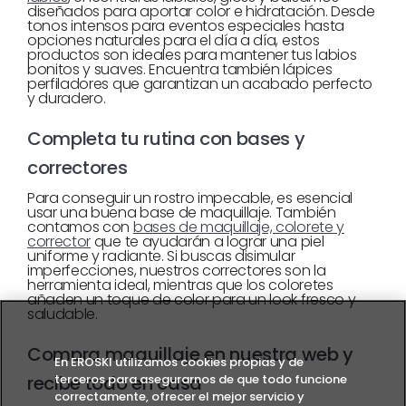
diseñados para aportar color e hidratación. Desde
tonos intensos para eventos especiales hasta
opciones naturales para el día a día, estos
productos son ideales para mantener tus labios
bonitos y suaves. Encuentra también lápices
perfiladores que garantizan un acabado perfecto
y duradero.
Completa tu rutina con bases y
correctores
Para conseguir un rostro impecable, es esencial
usar una buena base de maquillaje. También
contamos con
bases de maquillaje, colorete y
corrector
que te ayudarán a lograr una piel
uniforme y radiante. Si buscas disimular
imperfecciones, nuestros correctores son la
herramienta ideal, mientras que los coloretes
añaden un toque de color para un look fresco y
saludable.
Compra maquillaje en nuestra web y
En EROSKI utilizamos cookies propias y de
terceros para asegurarnos de que todo funcione
recibe todo en casa
correctamente, ofrecer el mejor servicio y