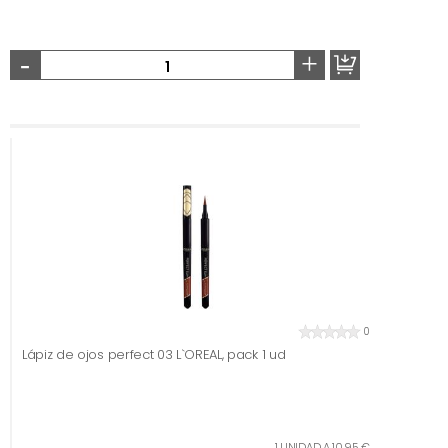
-
+
0
Lápiz de ojos perfect 03 L`OREAL, pack 1 ud
1 UNIDAD A 10,95 €