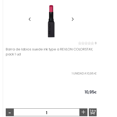
0
Barra de labios suede ink type a REVLON COLORSTAY,
pack 1 ud
1 UNIDAD A 10,95 €
10,95
€
-
+