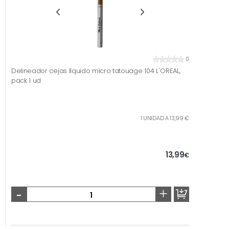
0
Delineador cejas líquido micro tatouage 104 L`OREAL,
pack 1 ud
1 UNIDAD A 13,99 €
13,99
€
-
+