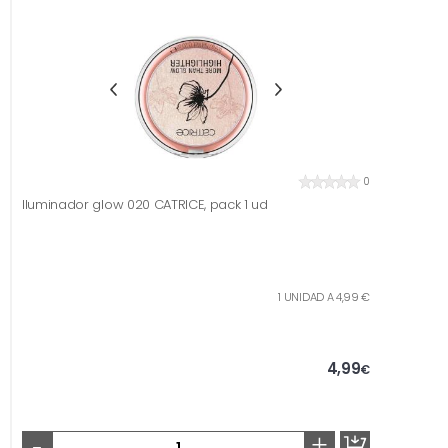
0
Iluminador glow 020 CATRICE, pack 1 ud
1 UNIDAD A 4,99 €
4,99
€
-
+