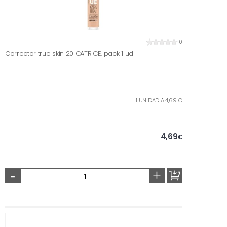
0
Corrector true skin 20 CATRICE, pack 1 ud
1 UNIDAD A 4,69 €
4,69
€
-
+