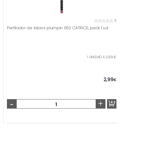
0
Perfilador de labios plumpin 050 CATRICE, pack 1 ud
1 UNIDAD A 2,99 €
2,99
€
-
+