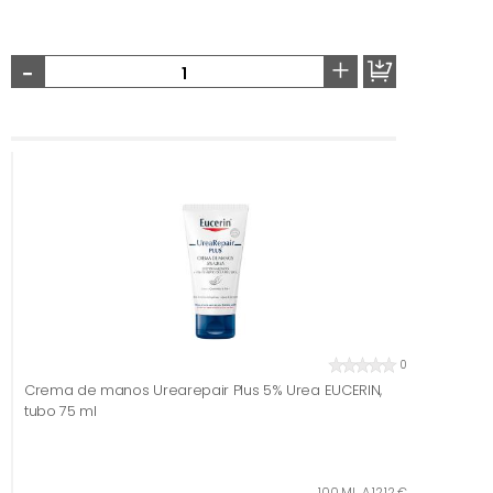
-
+
0
Crema de manos Urearepair Plus 5% Urea EUCERIN,
tubo 75 ml
100 ML. A 12,12 €