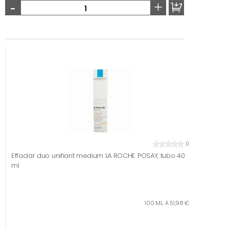
-
+
0
Effaclar duo unifiant medium LA ROCHE POSAY, tubo 40
ml
100 ML. A 51,98 €