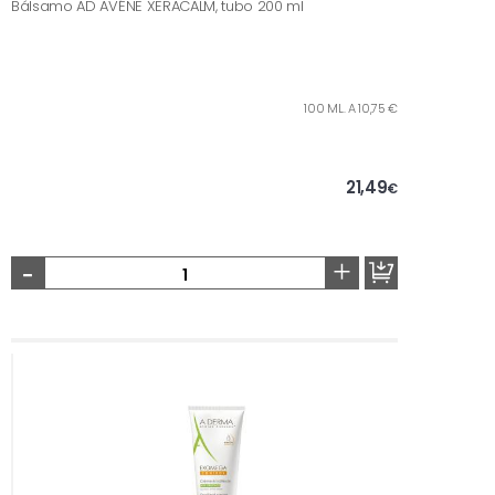
Bálsamo AD AVÉNE XERACALM, tubo 200 ml
100 ML. A 10,75 €
21,49
€
-
+