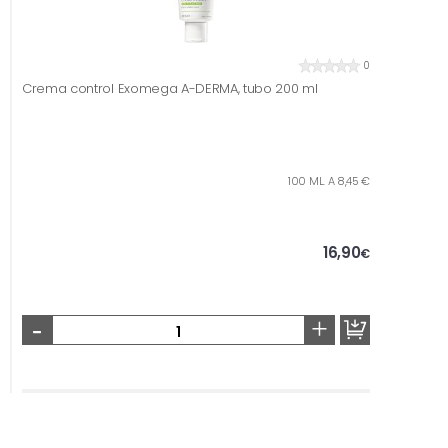
0
Crema control Exomega A-DERMA, tubo 200 ml
100 ML. A 8,45 €
16,90
€
-
+