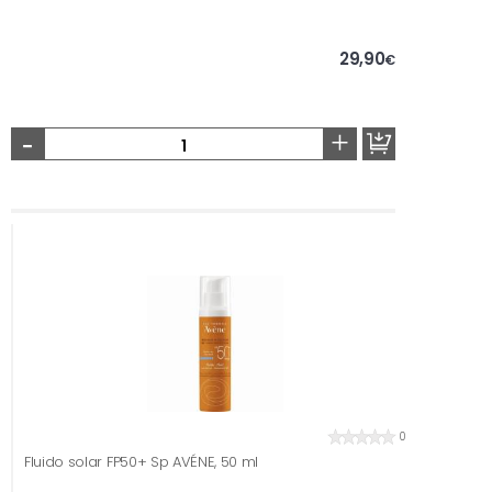
29,90
€
-
+
0
Fluido solar FP50+ Sp AVÉNE, 50 ml