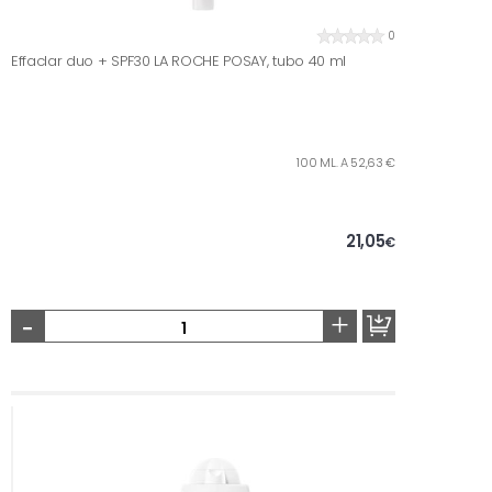
0
Effaclar duo + SPF30 LA ROCHE POSAY, tubo 40 ml
100 ML. A 52,63 €
21,05
€
-
+