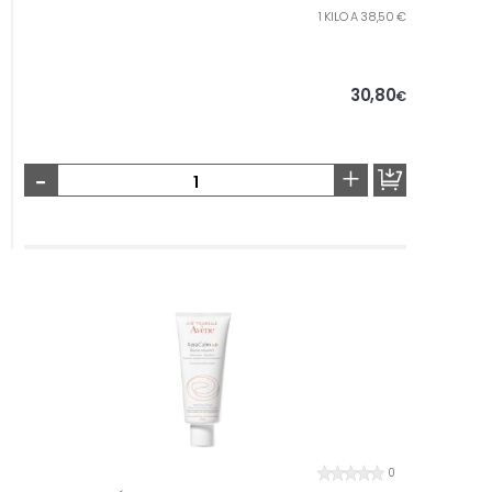
1 KILO A 38,50 €
30,80
€
-
+
0