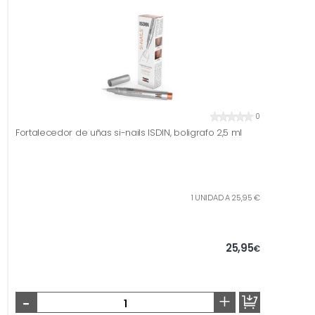
0
Fortalecedor de uñas si-nails ISDIN, boligrafo 2,5 ml
1 UNIDAD A 25,95 €
25,95
€
-
+