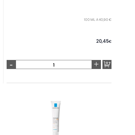
100 ML. A 40,90 €
20,45
€
-
+