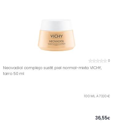
0
Neovadiol complejo sustit. piel normal-mixta VICHY,
tarro 50 ml
100 ML. A 73,10 €
36,55
€