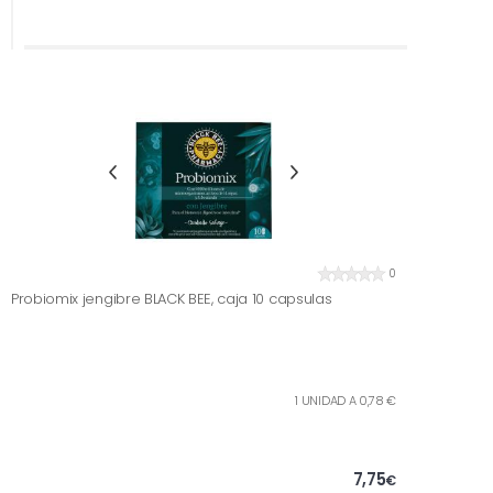
0
Probiomix jengibre BLACK BEE, caja 10 capsulas
1 UNIDAD A 0,78 €
7,75
€