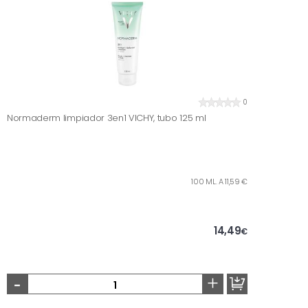
0
Normaderm limpiador 3en1 VICHY, tubo 125 ml
100 ML. A 11,59 €
14,49
€
-
+