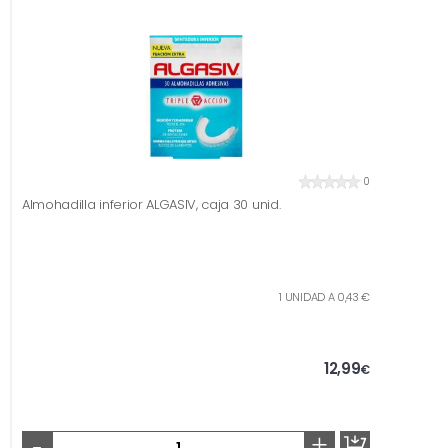
0
Almohadilla inferior ALGASIV, caja 30 unid.
1 UNIDAD A 0,43 €
12,99
€
-
+