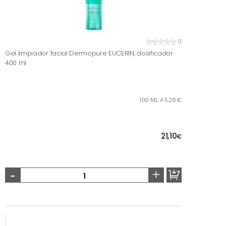
0
Gel limpiador facial Dermopure EUCERIN, dosificador
400 ml
100 ML. A 5,28 €
21,10
€
-
+