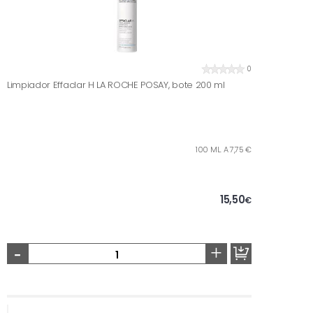
0
Limpiador Effaclar H LA ROCHE POSAY, bote 200 ml
100 ML. A 7,75 €
15,50
€
-
+