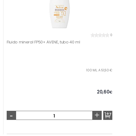
0
Fluido mineral FP50+ AVENE, tubo 40 ml
100 ML. A 51,50 €
20,60
€
-
+