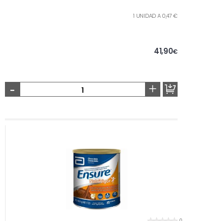
1 UNIDAD A 0,47 €
41,90
€
-
+
0