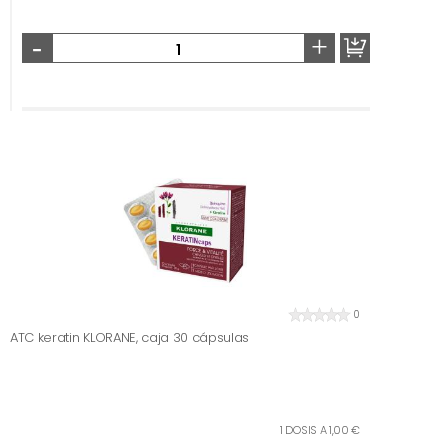
-
+
0
ATC keratin KLORANE, caja 30 cápsulas
1 DOSIS A 1,00 €