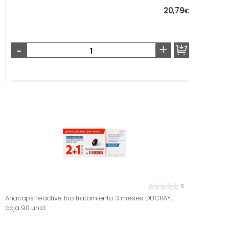
20,79
€
-
+
0
Anacaps reactive trio tratamiento 3 meses DUCRAY,
caja 90 unid.