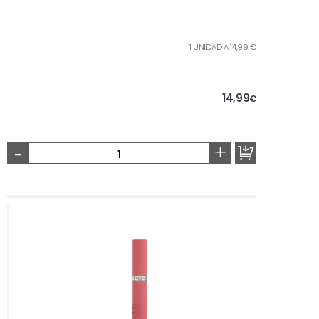
1 UNIDAD A 14,99 €
14,99
€
-
+