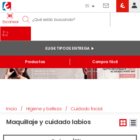
ES
EROSKI
IDENTIFÍCATE
Escanear
CLUB
INICIO
MI CUENTA
ELIGE TIPO DE ENTREGA
Pedidos online
Productos
Compra fácil
Mis productos comprados en tienda y online
Listas
INFORMACIÓN GENERAL
Inicio
/
Higiene y belleza
/
Cuidado facial
Maquillaje y cuidado labios