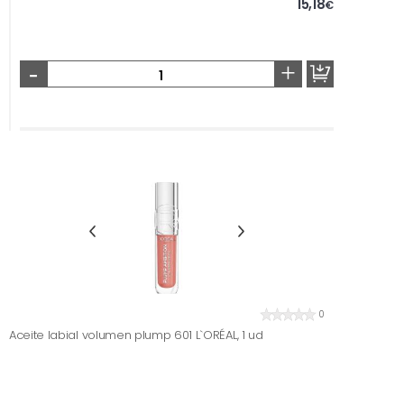
15,18
€
-
+
0
Aceite labial volumen plump 601 L`ORÉAL, 1 ud