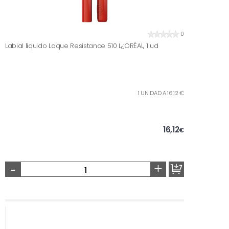
0
Labial líquido Laque Resistance 510 L¿ORÉAL, 1 ud
1 UNIDAD A 16,12 €
16,12
€
-
+