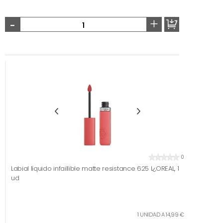
-
+
0
Labial líquido infaillible matte resistance 625 L¿OREAL, 1
ud
1 UNIDAD A 14,99 €