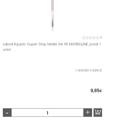
0
Labial líquido Super Stay Matte Ink 115 MAYBELLINE, pack 1
unid.
1 UNIDAD A 9,85 €
9,85
€
-
+