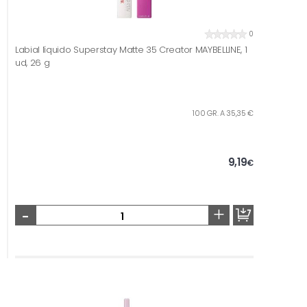
0
Labial líquido Superstay Matte 35 Creator MAYBELLINE, 1
ud, 26 g
100 GR. A 35,35 €
9,19
€
-
+