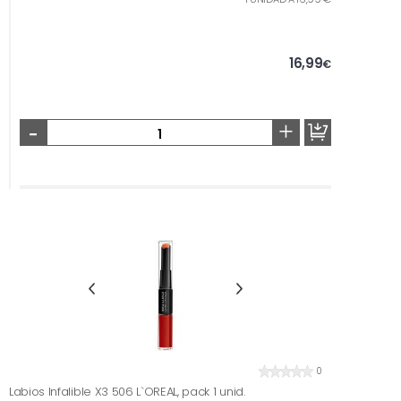
16,99
€
-
+
0
Labios Infalible X3 506 L`OREAL, pack 1 unid.