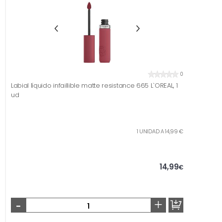
0
Labial líquido infaillible matte resistance 665 L`OREAL, 1
ud
1 UNIDAD A 14,99 €
14,99
€
-
+