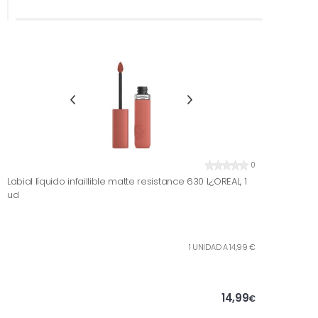
0
Labial líquido infaillible matte resistance 630 L¿OREAL, 1
ud
1 UNIDAD A 14,99 €
14,99
€