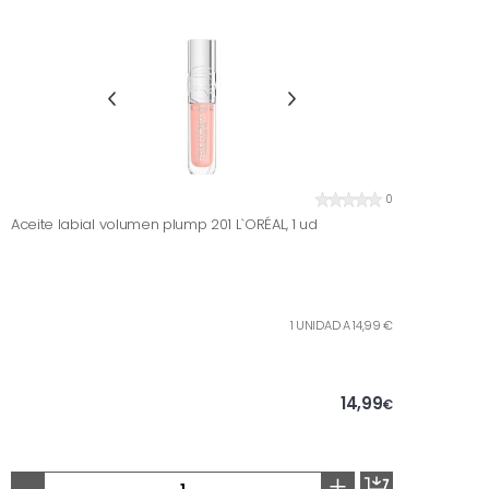
0
Aceite labial volumen plump 201 L`ORÉAL, 1 ud
1 UNIDAD A 14,99 €
14,99
€
-
+