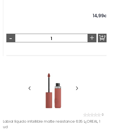
14,99
€
-
+
0
Labial líquido infaillible matte resistance 635 L¿OREAL, 1
ud