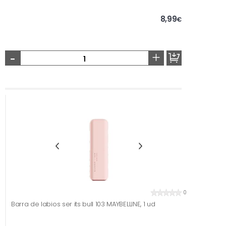
8,99
€
-
+
0
Barra de labios ser its bull 103 MAYBELLINE, 1 ud