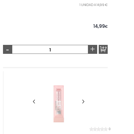
1 UNIDAD A 14,99 €
14,99
€
-
+
0