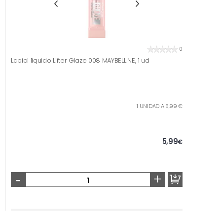
0
Labial líquido Lifter Glaze 008 MAYBELLINE, 1 ud
1 UNIDAD A 5,99 €
5,99
€
-
+