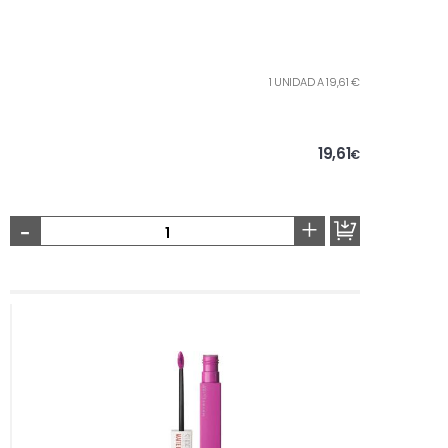
1 UNIDAD A 19,61 €
19,61
€
-
+