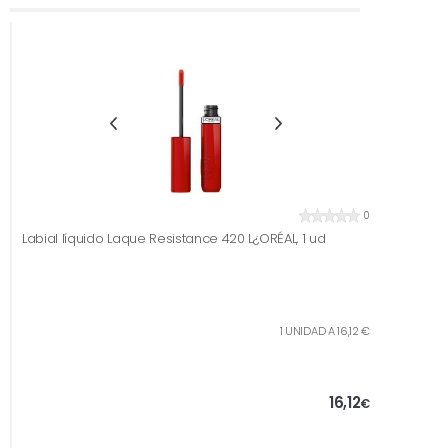
0
Labial líquido Laque Resistance 420 L¿ORÉAL, 1 ud
1 UNIDAD A 16,12 €
16,12
€