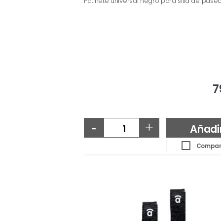
Patinete universal negro para silla de pas
7
-
+
Añadi
Compar