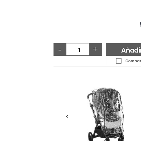
-
+
Añadi
Compar