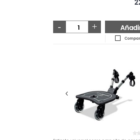
2
-
+
Añadi
Compar