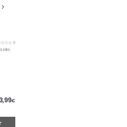
0
 silla
3,99
€
r