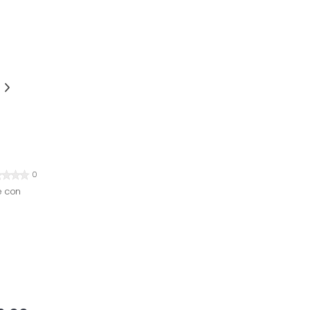
0
é con