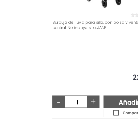
Burbuja de lluvia para silla, con bolsa y ven
central. No incluye silla, JANE
2
-
+
Añadi
Compar