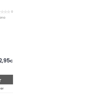
0
tana
2,95
€
r
ar