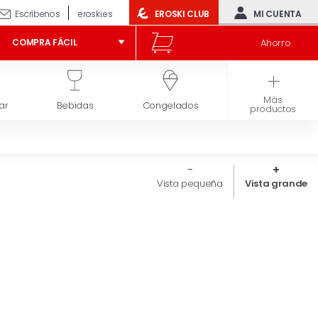
Escríbenos
eroski.es
EROSKI CLUB
MI CUENTA
Ahorro
COMPRA FÁCIL
Más
ar
Bebidas
Congelados
Higiene y belleza
productos
Vista pequeña
Vista grande