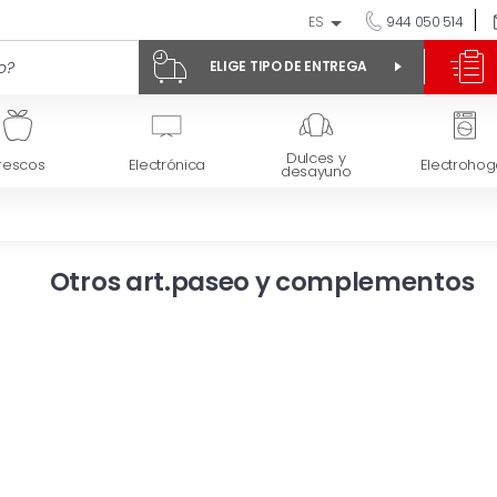
ES
944 050 514
ELIGE TIPO DE ENTREGA
Dulces y
rescos
Electrónica
Electrohog
desayuno
Otros art.paseo y complementos