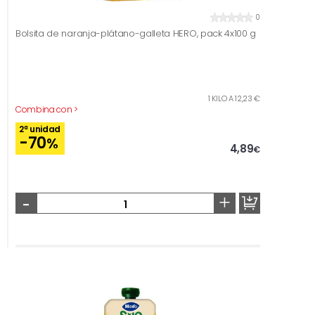
0
Bolsita de naranja-plátano-galleta HERO, pack 4x100 g
1 KILO A 12,23 €
Combina con >
2ª unidad
-70
%
4,89
€
-
+