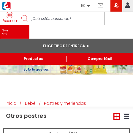
ES
EROSKI
IDENTIFÍCATE
Escanear
CLUB
INICIO
MI CUENTA
ELIGE TIPO DE ENTREGA
Pedidos online
Productos
Compra fácil
Mis productos comprados en tienda y online
Listas
INFORMACIÓN GENERAL
Inicio
/
Bebé
/
Postres y meriendas
Otros postres