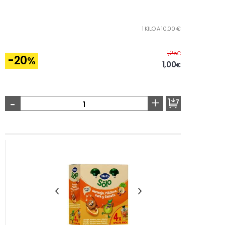
1 KILO A 10,00 €
Antes
1,25
€
-20
%
1,00
€
-
+