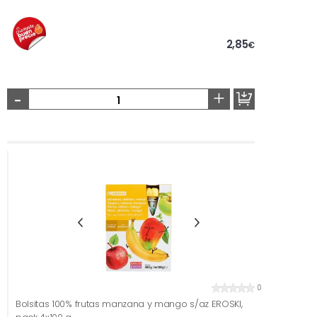
2,85
€
-
+
0
Bolsitas 100% frutas manzana y mango s/az EROSKI,