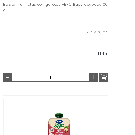
Bolsita multifrutas con galletas HERO Baby, doypack 100
g
1 KILO A 10,00 €
1,00
€
-
+