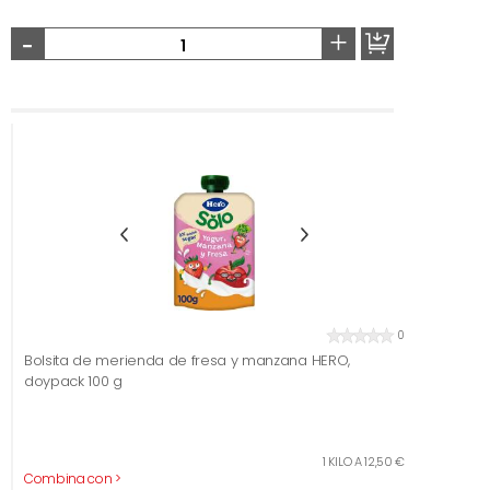
-
+
0
Bolsita de merienda de fresa y manzana HERO,
doypack 100 g
1 KILO A 12,50 €
Combina con >