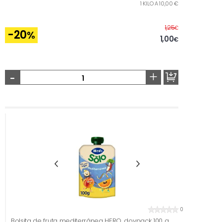
1 KILO A 10,00 €
Antes
1,25
€
-20
%
1,00
€
-
+
0
Bolsita de fruta mediterránea HERO, doypack 100 g