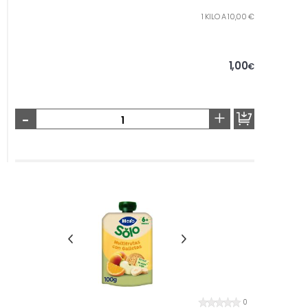
1 KILO A 10,00 €
1,00
€
-
+
0