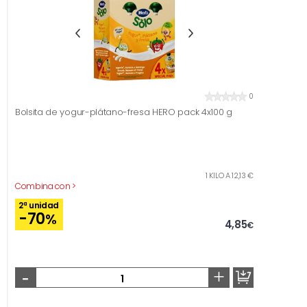
0
Bolsita de yogur-plátano-fresa HERO pack 4x100 g
1 KILO A 12,13 €
Combina con >
2ª unidad
-70
%
4,85
€
-
+