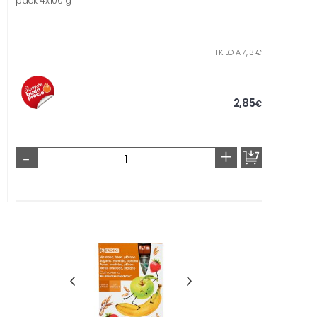
pack 4x100 g
1 KILO A 7,13 €
2,85
€
-
+