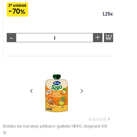
2ª unidad
-70
%
1,25
€
-
+
0
Bolsita de naranja-plátano-galleta HERO, doypack 100
g