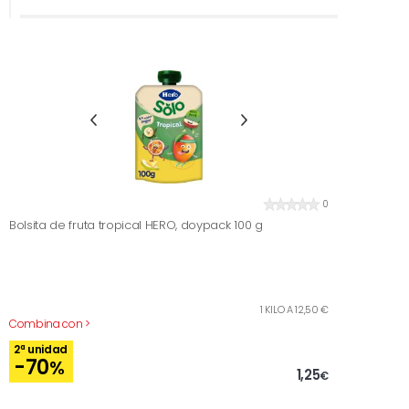
0
Bolsita de fruta tropical HERO, doypack 100 g
1 KILO A 12,50 €
Combina con >
2ª unidad
-70
%
1,25
€