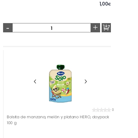
1,00
€
-
+
0
Bolsita de manzana, melón y platano HERO, doypack
100 g