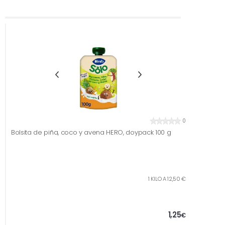
0
Bolsita de piña, coco y avena HERO, doypack 100 g
1 KILO A 12,50 €
1,25
€