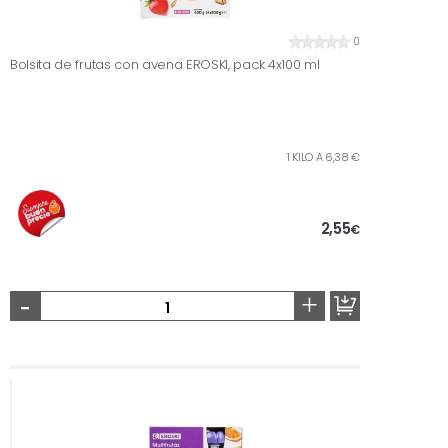
0
Bolsita de frutas con avena EROSKI, pack 4x100 ml
1 KILO A 6,38 €
2,55
€
-
+