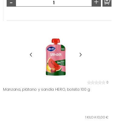
-
+
0
Manzana, plátano y sandía HERO, bolsita 100 g
1 KILO A 10,00 €