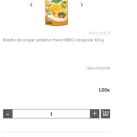
0
Bolsita de yogur-plátano-fresa HERO, doypack 100 g
1 KILO A 10,00 €
1,00
€
-
+