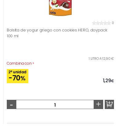
0
Bolsita de yogur griego con cookies HERO, doypack
100 ml
1 LITRO A 12,90 €
Combina con >
2ª unidad
-70
%
1,29
€
-
+