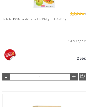
1
Bolsita 100% multifrutas EROSKI, pack 4x100 g
1 KILO A 6,38 €
2,55
€
-
+