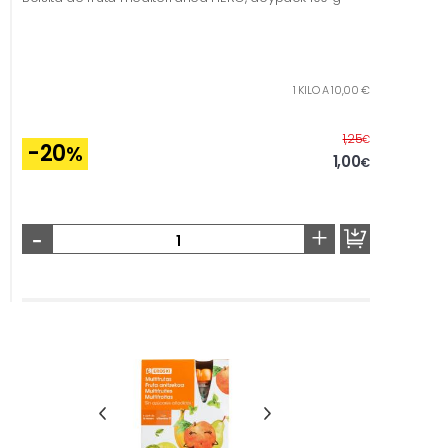
1 KILO A 10,00 €
Antes
1,25
€
-20
%
1,00
€
-
+