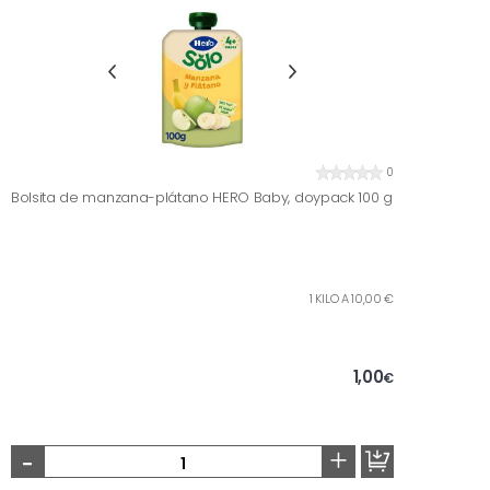
0
Bolsita de manzana-plátano HERO Baby, doypack 100 g
1 KILO A 10,00 €
1,00
€
-
+