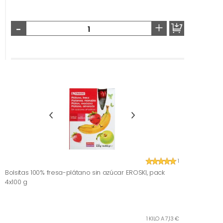
-
+
1
Bolsitas 100% fresa-plátano sin azúcar EROSKI, pack
4x100 g
1 KILO A 7,13 €