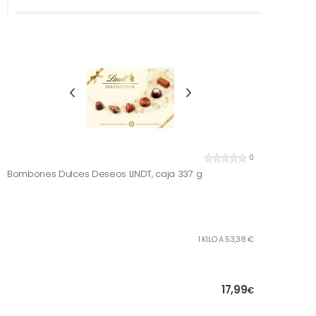
0
Bombones Dulces Deseos LINDT, caja 337 g
1 KILO A 53,38 €
17,99
€