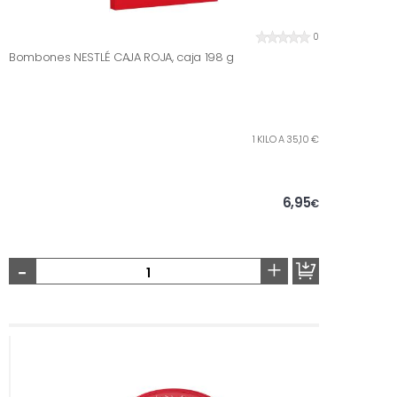
0
Bombones NESTLÉ CAJA ROJA, caja 198 g
1 KILO A 35,10 €
6,95
€
-
+