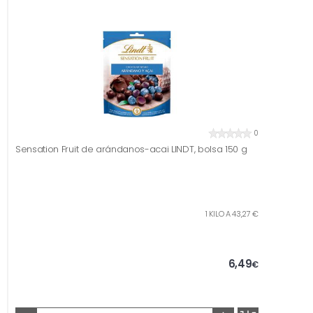
0
Sensation Fruit de arándanos-acai LINDT, bolsa 150 g
1 KILO A 43,27 €
6,49
€