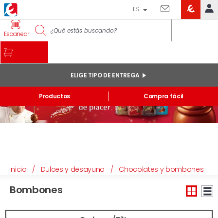
ES
EROSKI
IDENTIFÍCATE
Escanear
CLUB
INICIO
MI CUENTA
ELIGE TIPO DE ENTREGA
Pedidos online
Productos
Compra fácil
Mis productos comprados en tienda y online
Listas
INFORMACIÓN GENERAL
Inicio
/
Dulces y desayuno
/
Chocolates y bombones
Bombones