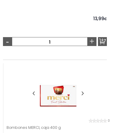
13,99
€
-
+
0
Bombones MERCI, caja 400 g