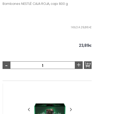
Bombones NESTLÉ CAJA ROJA, caja 800 g
1 KILO A 29,86 €
23,89
€
-
+