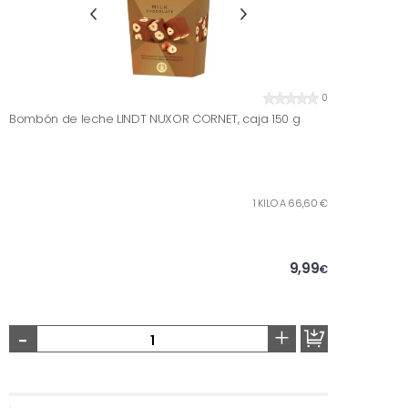
0
Bombón de leche LINDT NUXOR CORNET, caja 150 g
1 KILO A 66,60 €
9,99
€
-
+