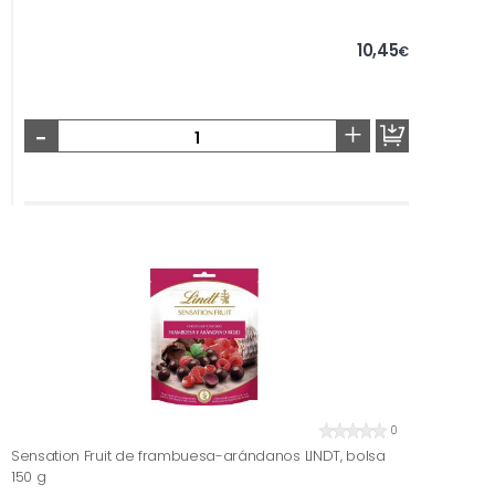
10,45
€
-
+
0
Sensation Fruit de frambuesa-arándanos LINDT, bolsa
150 g