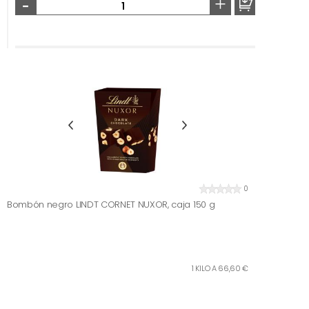
-
+
0
Bombón negro LINDT CORNET NUXOR, caja 150 g
1 KILO A 66,60 €