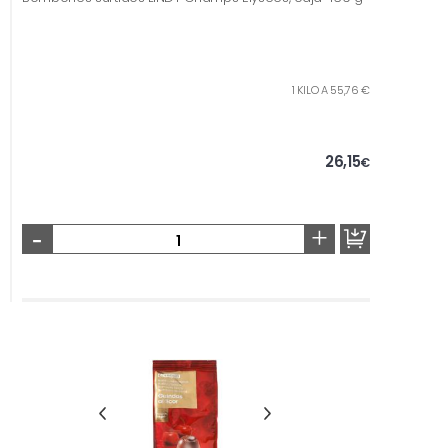
1 KILO A 55,76 €
26,15
€
-
+