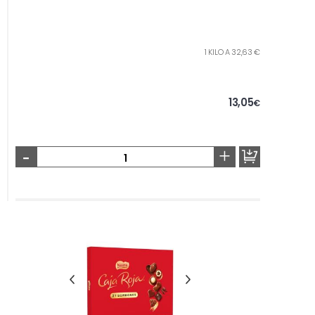
1 KILO A 32,63 €
13,05
€
-
+