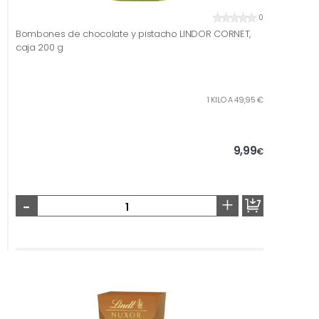
0
Bombones de chocolate y pistacho LINDOR CORNET,
caja 200 g
1 KILO A 49,95 €
9,99
€
-
+