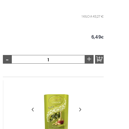
1 KILO A 43,27 €
6,49
€
-
+