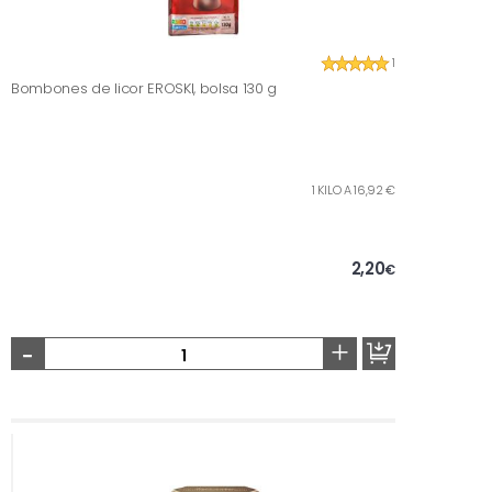
1
Bombones de licor EROSKI, bolsa 130 g
1 KILO A 16,92 €
2,20
€
-
+