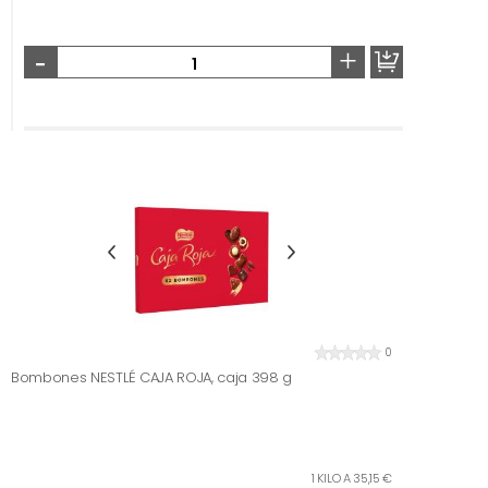
-
+
0
Bombones NESTLÉ CAJA ROJA, caja 398 g
1 KILO A 35,15 €