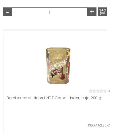
-
+
0
Bombones surtidos LINDT Cornet Lindor, caja 200 g
1 KILO A 52,25 €