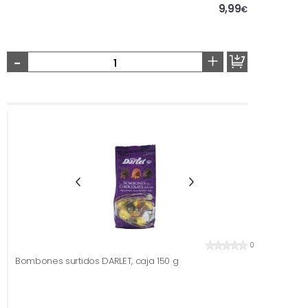
9,99
€
-
+
0
Bombones surtidos DARLET, caja 150 g