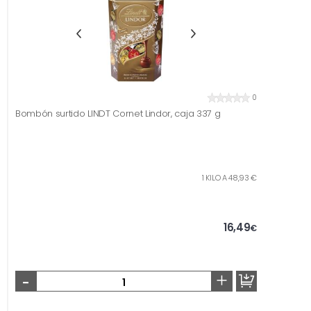
0
Bombón surtido LINDT Cornet Lindor, caja 337 g
1 KILO A 48,93 €
16,49
€
-
+