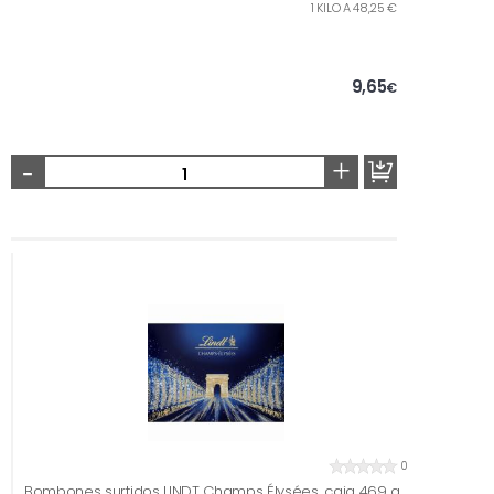
1 KILO A 48,25 €
9,65
€
-
+
0
Bombones surtidos LINDT Champs Élysées, caja 469 g