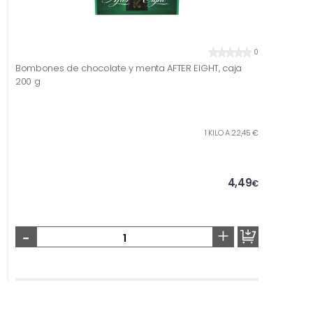
0
Bombones de chocolate y menta AFTER EIGHT, caja
200 g
1 KILO A 22,45 €
4,49
€
-
+