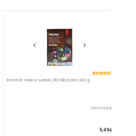
1
Bombón relleno surtido EROSKI, bolsa 340 g
1 KILO A 16,15 €
5,49
€