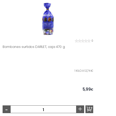
0
Bombones surtidos DARLET, caja 470 g
1 KILO A 12,74 €
5,99
€
-
+