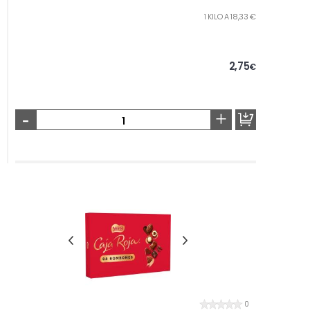
1 KILO A 18,33 €
2,75
€
-
+
0