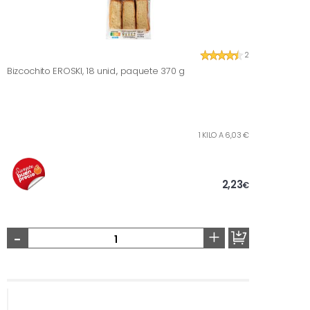
2
Bizcochito EROSKI, 18 unid., paquete 370 g
1 KILO A 6,03 €
2,23
€
-
+