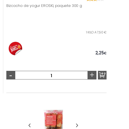
Bizcocho de yogur EROSKI, paquete 300 g
1 KILO A 7,50 €
2,25
€
-
+