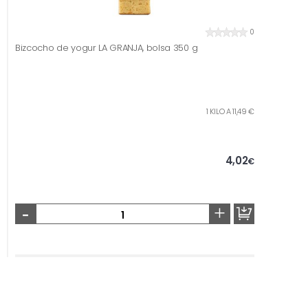
0
Bizcocho de yogur LA GRANJA, bolsa 350 g
1 KILO A 11,49 €
4,02
€
-
+