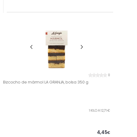
0
Bizcocho de mármol LA GRANJA, bolsa 350 g
1 KILO A 12,71 €
4,45
€