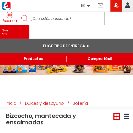
ES
EROSKI
IDENTIFÍCATE
Escanear
CLUB
INICIO
MI CUENTA
ELIGE TIPO DE ENTREGA
Pedidos online
Productos
Compra fácil
Mis productos comprados en tienda y online
Listas
INFORMACIÓN GENERAL
Inicio
/
Dulces y desayuno
/
Bollería
Bizcocho, mantecada y
ensaimadas