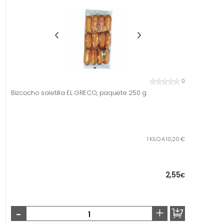
0
Bizcocho soletilla EL GRECO, paquete 250 g
1 KILO A 10,20 €
2,55
€
-
+