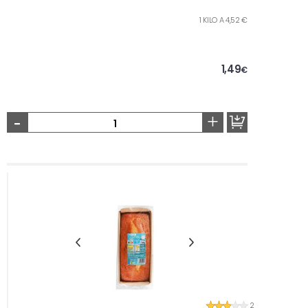
1 KILO A 4,52 €
1,49
€
-
+
2