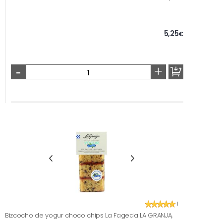
5,25
€
-
+
1
Bizcocho de yogur choco chips La Fageda LA GRANJA,