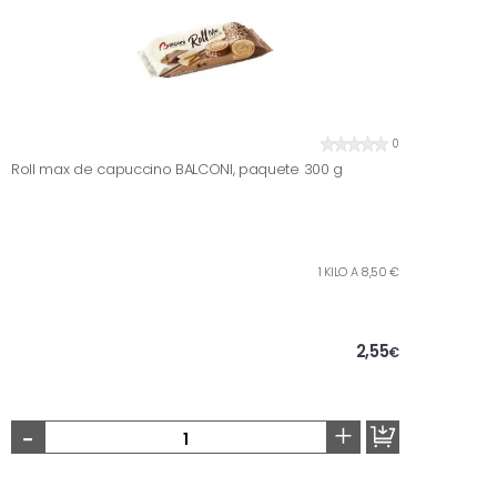
0
Roll max de capuccino BALCONI, paquete 300 g
1 KILO A 8,50 €
2,55
€
-
+