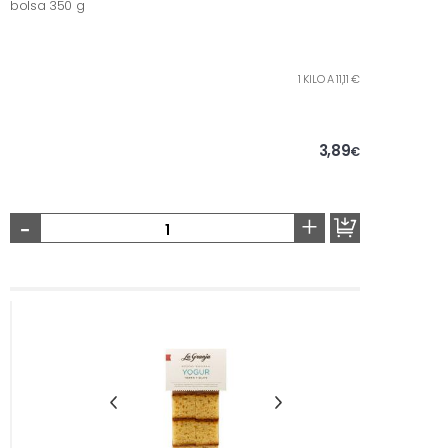
bolsa 350 g
1 KILO A 11,11 €
3,89
€
-
+