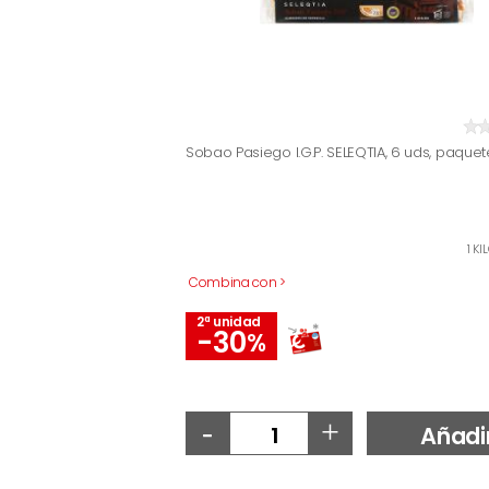
Sobao Pasiego I.G.P. SELEQTIA, 6 uds, paque
1 KI
Combina con >
2ª unidad
-30
%
-
+
Añadi