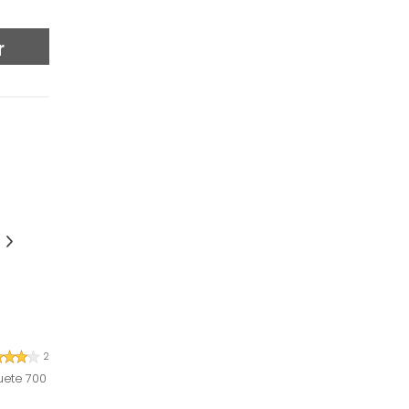
r
2
uete 700