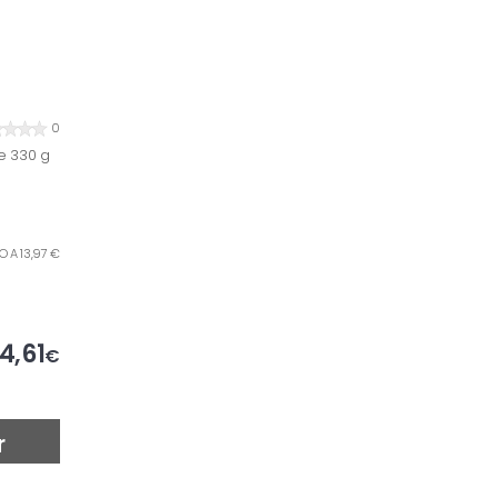
0
te 330 g
LO A 13,97 €
4,61
€
r