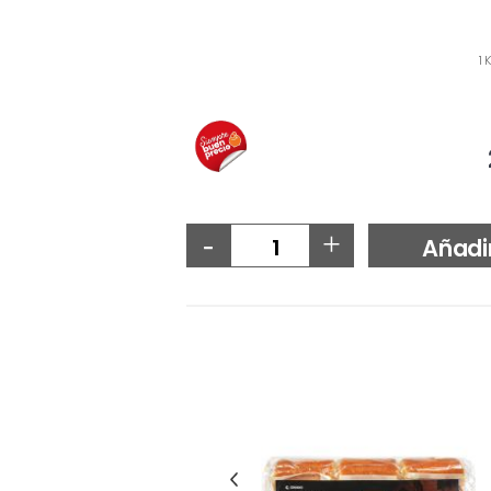
1 
-
+
Añadi