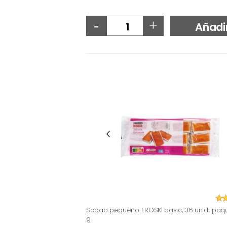
-
+
Añadi
Sobao pequeño EROSKI basic, 36 unid., paq
g