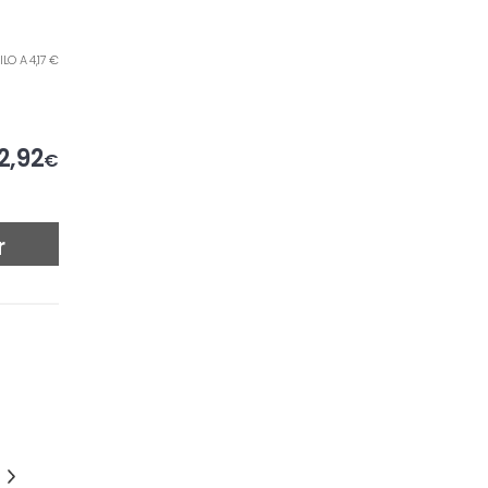
KILO A 4,17 €
2,92
€
r