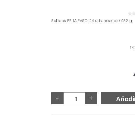
Sobaos BELLA EASO, 24 uds, paquete 432 g
1 K
-
+
Añadi