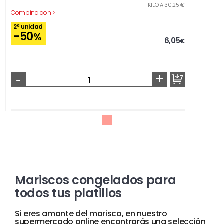
1 KILO A 30,25 €
Combina con >
2ª unidad
-50
%
6,05
€
-
+
Mariscos congelados para
todos tus platillos
Si eres amante del marisco, en nuestro
supermercado online encontrarás una selección