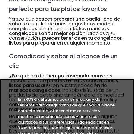
perfecta para tus platos favoritos
Ya sea que
desees preparar una paella llena de
sabor
o disfrutar de unos
langostinos crudos
congelados
en una ensalada,
los mariscos
congelados son tu mejor opción
. Gracias a su
conservación,
puedes tenerlos en tu congelador,
listos para preparar en cualquier momento
.
Comodidad y sabor al alcance de un
clic
¿Por qué perder tiempo buscando mariscos
frescos cuando puedes tenerlos congelados y
listos para usar?
Con nuestra selección de
mariscos congelados
, no solo disfrutarás de un
producto delicioso, sino también de la comodidad
de tener todo a tu alcance.
Compra en Eroski y
En EROSKI utilizamos cookies propias y de
con solo unos clics, tendrás los mejores
terceros para asegurarnos de que todo funcione
mariscos en tu hogar
.
correctamente, ofrecer el mejor servicio y
No importa si eres un experto cocinero o alguien
mostrarte recomendaciones y anuncios
que busca recetas rápidas, nuestros
mariscos
ajustados a tus preferencias. Haciendo clic en
congelados
te ofrecen una gran versatilidad.
'Configuración', podrás ajustar tus preferencias
Desde un sencillo
surimi y palitos
hasta un festín
de cookies. para más información, visita