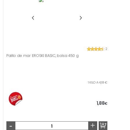
2
Palito de mar EROSKI BASIC, bolsa 450 g
1 KILO A 4,18 €
1,88
€
-
+