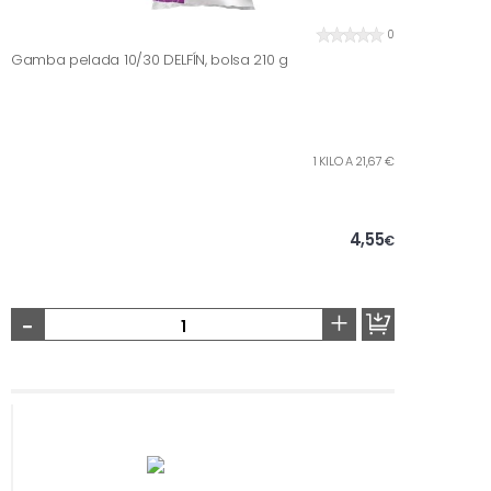
0
Gamba pelada 10/30 DELFÍN, bolsa 210 g
1 KILO A 21,67 €
4,55
€
-
+