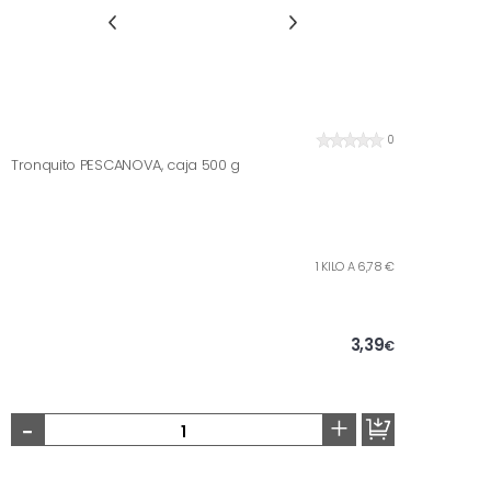
0
Tronquito PESCANOVA, caja 500 g
1 KILO A 6,78 €
3,39
€
-
+