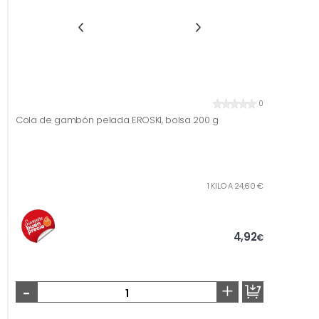
0
Cola de gambón pelada EROSKI, bolsa 200 g
1 KILO A 24,60 €
4,92
€
-
+