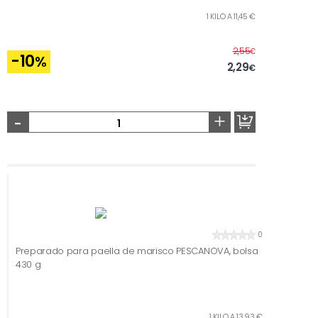
1 KILO A 11,45 €
Antes
2,55
€
-10
%
2,29
€
-
+
0
Preparado para paella de marisco PESCANOVA, bolsa
430 g
1 KILO A 13,93 €