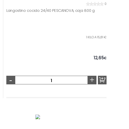
0
Langostino cocido 24/40 PESCANOVA, caja 800 g
1 KILO A 15,81 €
12,65
€
-
+