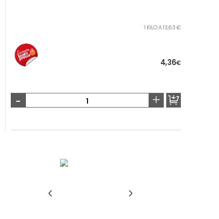
1 KILO A 13,63 €
4,36
€
-
+