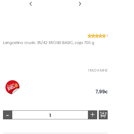
1
Langostino crudo 35/42 EROSKI BASIC, caja 700 g
1 KILO A 11,41 €
7,99
€
-
+