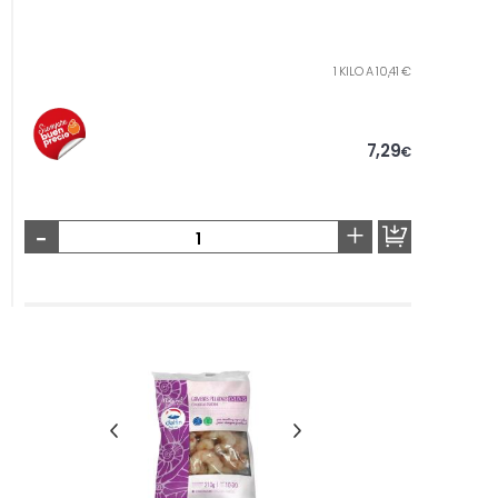
1 KILO A 10,41 €
7,29
€
-
+