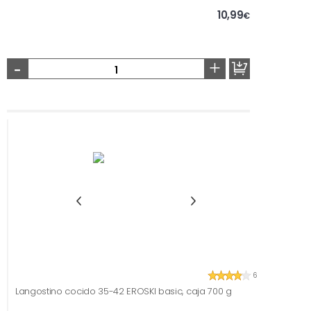
10,99
€
-
+
6
Langostino cocido 35-42 EROSKI basic, caja 700 g