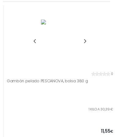
0
Gambón pelado PESCANOVA, bolsa 380 g
1 KILO A 30,39 €
11,55
€