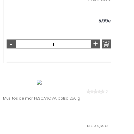
5,99
€
-
+
0
Muslitos de mar PESCANOVA, bolsa 250 g
1 KILO A 9,69 €