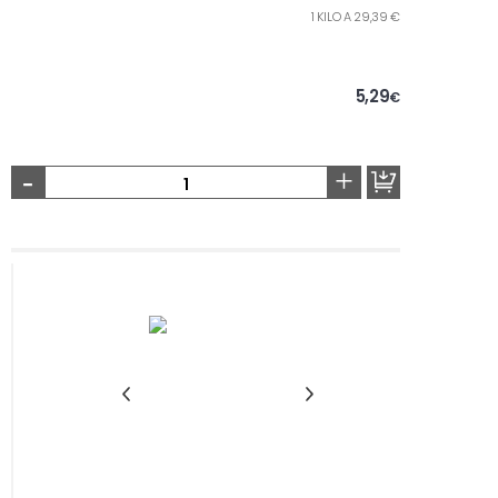
1 KILO A 29,39 €
5,29
€
-
+