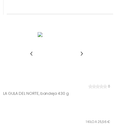
0
LA GULA DEL NORTE, bandeja 430 g
1 KILO A 25,56 €