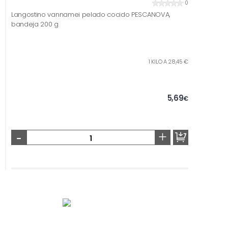
0
Langostino vannamei pelado cocido PESCANOVA,
bandeja 200 g
1 KILO A 28,45 €
5,69
€
-
+