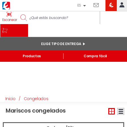
ES
EROSKI
IDENTIFÍCATE
Escanear
CLUB
INICIO
MI CUENTA
ELIGE TIPO DE ENTREGA
Pedidos online
Productos
Compra fácil
Mis productos comprados en tienda y online
Listas
INFORMACIÓN GENERAL
Inicio
/
Congelados
Mariscos congelados