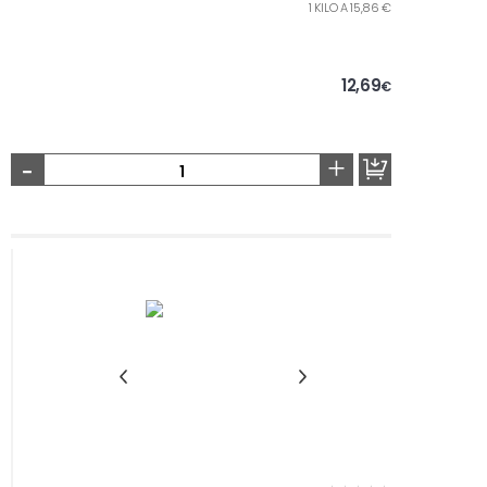
1 KILO A 15,86 €
12,69
€
-
+