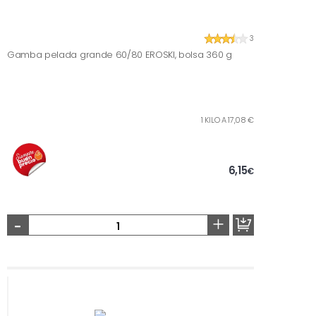
3
Gamba pelada grande 60/80 EROSKI, bolsa 360 g
1 KILO A 17,08 €
6,15
€
-
+