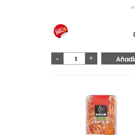
1 K
-
+
Añadi