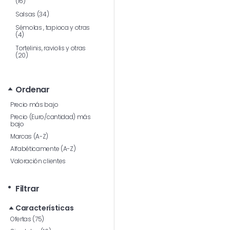
(16)
Salsas (34)
Sémolas , tapioca y otras
(4)
Tortelinis, raviolis y otras
(20)
Ordenar
Precio más bajo
Precio (Euro/cantidad) más
bajo
Marcas (A-Z)
Alfabéticamente (A-Z)
Valoración clientes
Filtrar
Características
Ofertas (75)