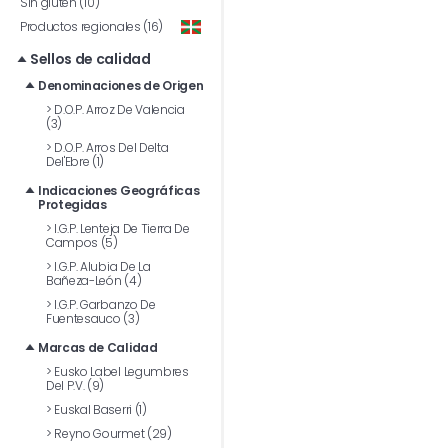
Sin gluten (10)
Productos regionales (16)
Sellos de calidad
Denominaciones de Origen
>
D.O.P. Arroz De Valencia
(3)
>
D.O.P. Arros Del Delta
Del'Ebre (1)
Indicaciones Geográficas
Protegidas
>
I.G.P. Lenteja De Tierra De
Campos (5)
>
I.G.P. Alubia De La
Bañeza-León (4)
>
I.G.P. Garbanzo De
Fuentesauco (3)
Marcas de Calidad
>
Eusko Label Legumbres
Del P.V. (9)
>
Euskal Baserri (1)
>
Reyno Gourmet (29)