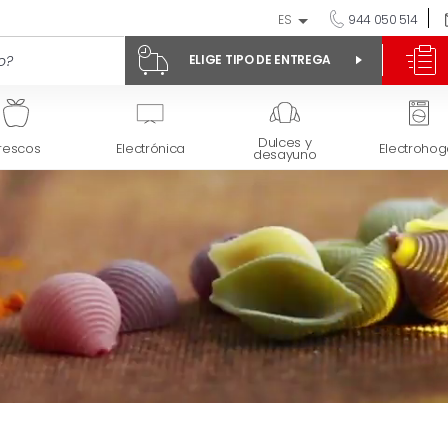
ES
944 050 514
ELIGE TIPO DE ENTREGA
Dulces y
rescos
Electrónica
Electrohog
desayuno