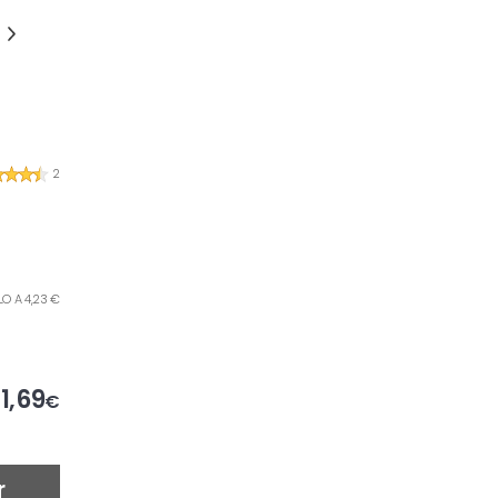
2
ILO A 4,23 €
1,69
€
r