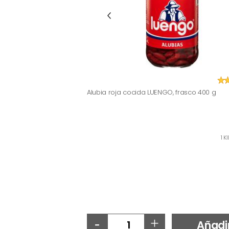
Alubia roja cocida LUENGO, frasco 400 g
1 K
-
+
Añadi