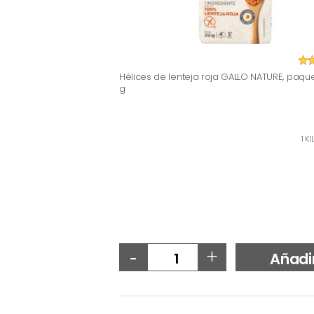
Hélices de lenteja roja GALLO NATURE, paqu
g
1 K
-
+
Añadi