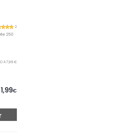
2
ete 250
ILO A 7,96 €
1,99
€
r