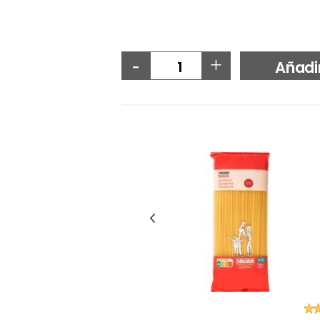
-
+
Añadi