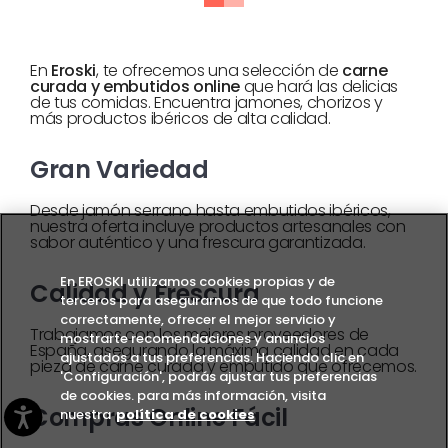
En
Eroski
, te ofrecemos una selección de
carne
curada y embutidos online
que hará las delicias
de tus comidas. Encuentra jamones, chorizos y
más productos ibéricos de alta calidad.
Gran Variedad
Desde jamón serrano hasta embutidos ibéricos,
nuestra oferta incluye productos artesanales con
sabor auténtico y una frescura garantizada.
En EROSKI utilizamos cookies propias y de
Calidad y Frescura
terceros para asegurarnos de que todo funcione
correctamente, ofrecer el mejor servicio y
Trabajamos con los mejores proveedores de
mostrarte recomendaciones y anuncios
España, asegurando la máxima calidad en cada
ajustados a tus preferencias. Haciendo clic en
pieza de carne curada y embutido que ofrecemos.
'Configuración', podrás ajustar tus preferencias
de cookies. para más información, visita
Compras Online Fácil
nuestra
política de cookies