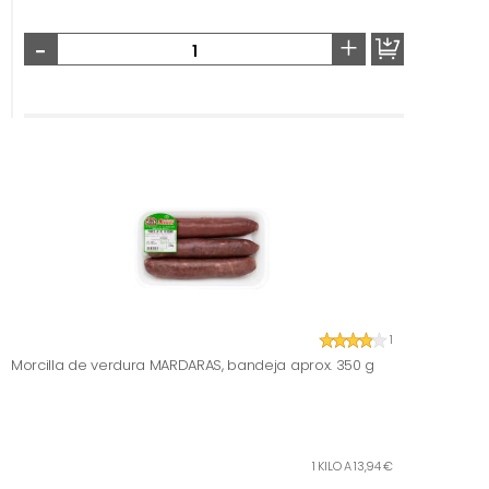
-
+
1
Morcilla de verdura MARDARAS, bandeja aprox. 350 g
1 KILO A 13,94 €