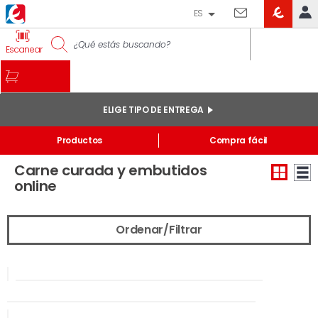
ES
EROSKI
IDENTIFÍCATE
Escanear
CLUB
INICIO
MI CUENTA
ELIGE TIPO DE ENTREGA
Pedidos online
Inicio
/
Frescos
Productos
Compra fácil
Mis productos comprados en tienda y online
Carne curada y embutidos
Listas
online
INFORMACIÓN GENERAL
Ordenar/Filtrar