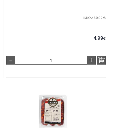
1 KILO A 39,92 €
4,99
€
-
+