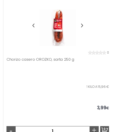
0
Chorizo casero OROZKO, sarta 250 g
1 KILO A 15,96 €
3,99
€
-
+