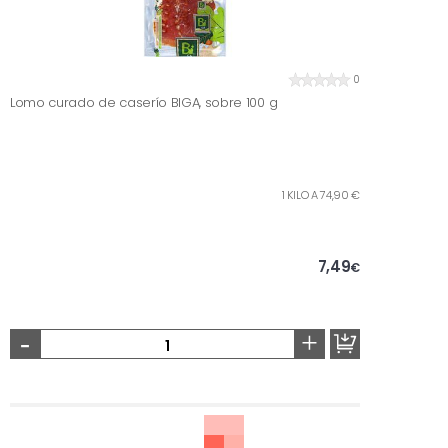
0
Lomo curado de caserío BIGA, sobre 100 g
1 KILO A 74,90 €
7,49
€
-
+