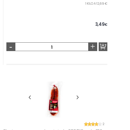
1 KILO A 12,69 €
3,49
€
-
+
2