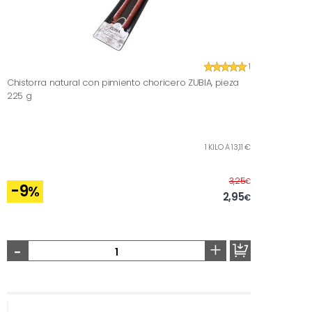
1
Chistorra natural con pimiento choricero ZUBIA, pieza
225 g
1 KILO A 13,11 €
Antes
3,25
€
-9
%
2,95
€
-
+