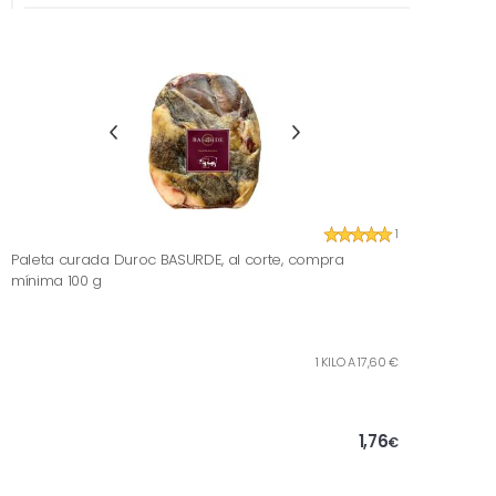
1
Paleta curada Duroc BASURDE, al corte, compra
mínima 100 g
1 KILO A 17,60 €
1,76
€