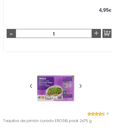
4,95
€
-
+
4
Taquitos de jamón curado EROSKI, pack 2x75 g