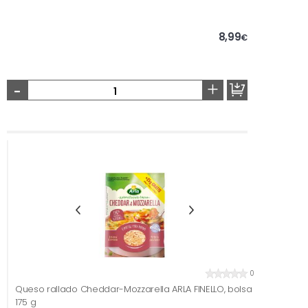
8,99
€
-
+
0
Queso rallado Cheddar-Mozzarella ARLA FINELLO, bolsa
175 g