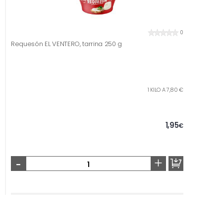
0
Requesón EL VENTERO, tarrina 250 g
1 KILO A 7,80 €
1,95
€
-
+