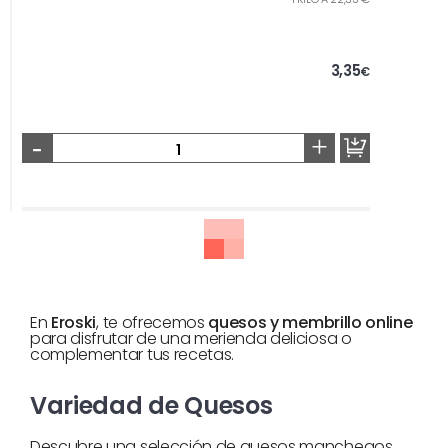
3,35
€
-
+
En
Eroski
, te ofrecemos
quesos y membrillo online
para disfrutar de una merienda deliciosa o
complementar tus recetas.
Variedad de Quesos
Descubre una selección de quesos manchegos,