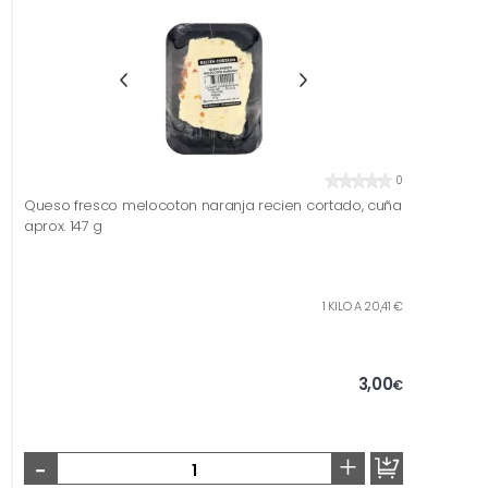
0
Queso fresco melocoton naranja recien cortado, cuña
aprox. 147 g
1 KILO A 20,41 €
3,00
€
-
+