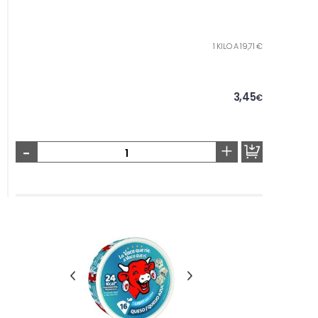
1 KILO A 19,71 €
3,45
€
-
+