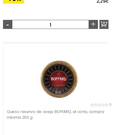
2,29
€
-
+
0
Queso reserva de oveja BOFFARD, al corte, compra
mínima 250 g