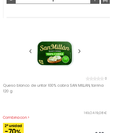
0
Queso blanco de untar 100% cabra SAN MILLAN, tarrina
120 g
1 KILO A 19,08 €
Combina con >
2ª unidad
-70
%