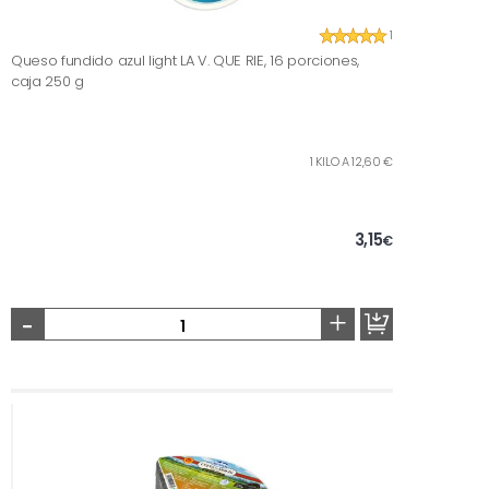
1
Queso fundido azul light LA V. QUE RIE, 16 porciones,
caja 250 g
1 KILO A 12,60 €
3,15
€
-
+