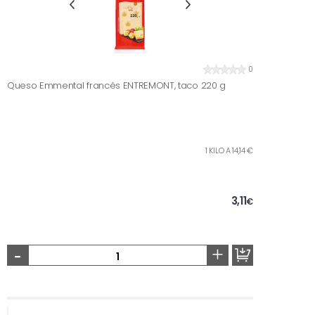
0
Queso Emmental francés ENTREMONT, taco 220 g
1 KILO A 14,14 €
3,11
€
-
+