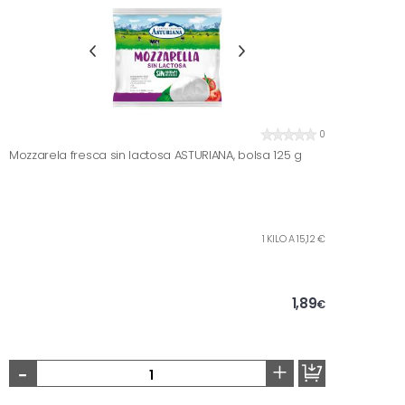
0
Mozzarela fresca sin lactosa ASTURIANA, bolsa 125 g
1 KILO A 15,12 €
1,89
€
-
+