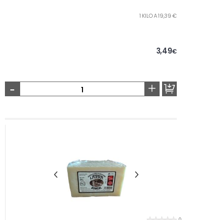
1 KILO A 19,39 €
3,49
€
-
+
0