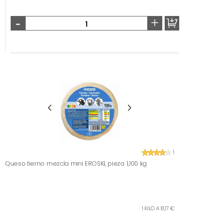
-
+
1
Queso tierno mezcla mini EROSKI, pieza 1,100 kg
1 KILO A 8,17 €