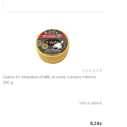
0
Queso D.I. Idiazabal UDABE, al corte, compra mínima
250 g
1 KILO A 24,96 €
6,24
€