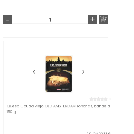
-
+
0
Queso Gouda viejo OLD AMSTERDAM, lonchas, bandeja
150 g
1 KILO A 22,33 €