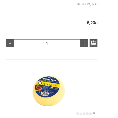
1 KILO A 24,92 €
6,23
€
-
+
0