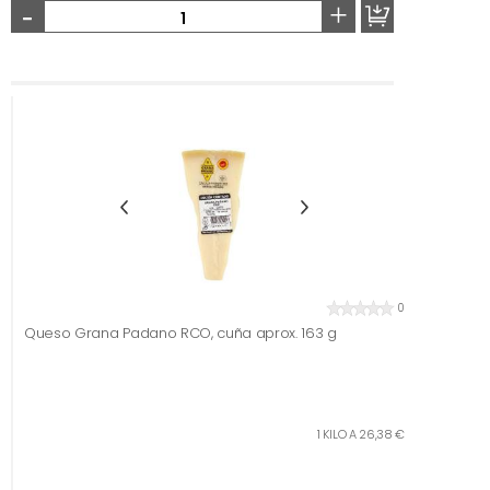
-
+
0
Queso Grana Padano RCO, cuña aprox. 163 g
1 KILO A 26,38 €