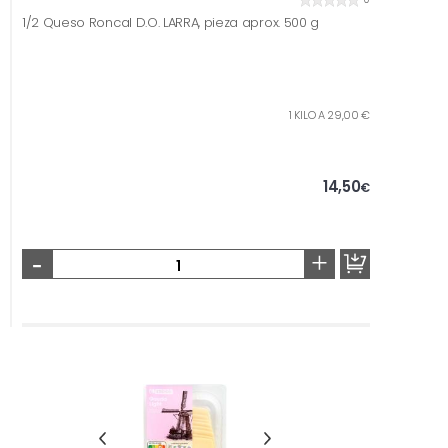
1/2 Queso Roncal D.O. LARRA, pieza aprox. 500 g
1 KILO A 29,00 €
14,50
€
-
+