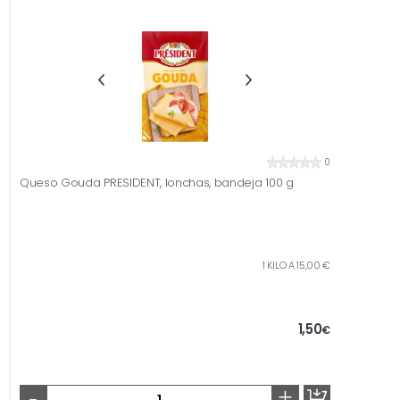
0
Queso Gouda PRESIDENT, lonchas, bandeja 100 g
1 KILO A 15,00 €
1,50
€
-
+