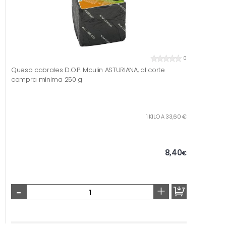
0
Queso cabrales D.O.P. Moulin ASTURIANA, al corte
compra mínima 250 g
1 KILO A 33,60 €
8,40
€
-
+