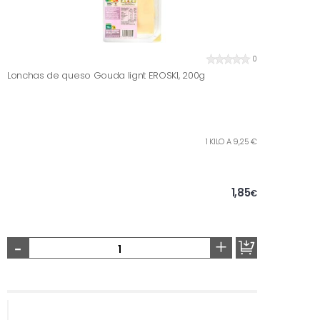
0
Lonchas de queso Gouda lignt EROSKI, 200g
1 KILO A 9,25 €
1,85
€
-
+