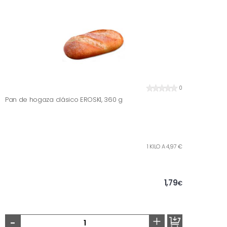
0
Pan de hogaza clásico EROSKI, 360 g
1 KILO A 4,97 €
1,79
€
-
+