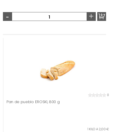
-
+
0
Pan de pueblo EROSKI, 800 g
1 KILO A 2,00 €