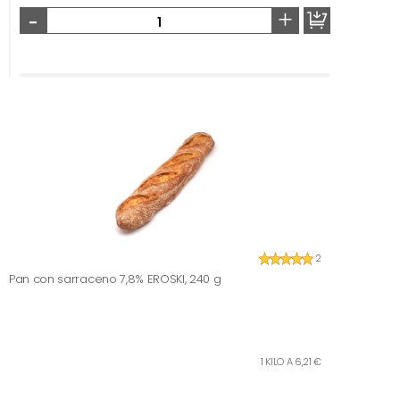
-
+
2
Pan con sarraceno 7,8% EROSKI, 240 g
1 KILO A 6,21 €