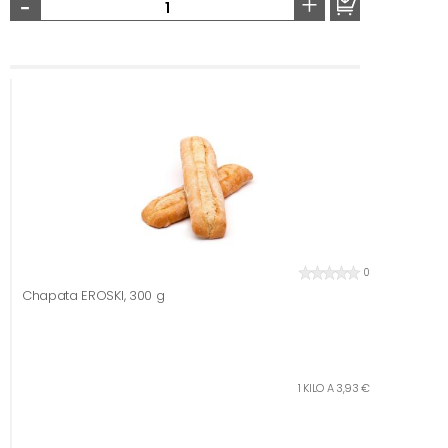
-
+
0
Chapata EROSKI, 300 g
1 KILO A 3,93 €