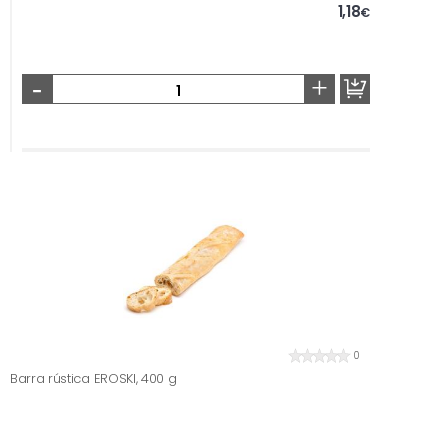
1,18
€
-
+
0
Barra rústica EROSKI, 400 g