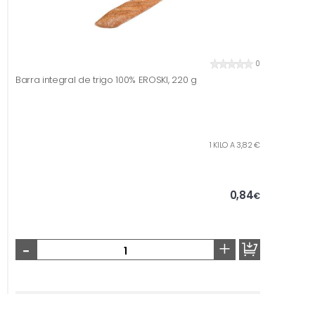
0
Barra integral de trigo 100% EROSKI, 220 g
1 KILO A 3,82 €
0,84
€
-
+