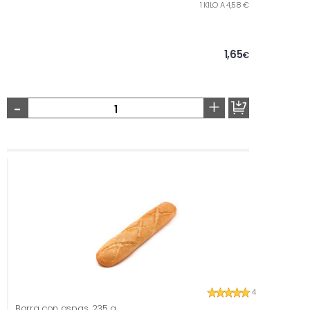
1 KILO A 4,58 €
1,65
€
-
+
4
Barra con aspas, 235 g