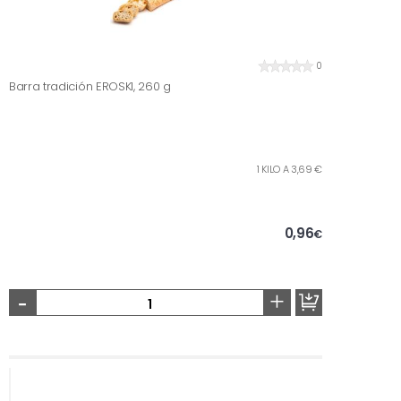
0
Barra tradición EROSKI, 260 g
1 KILO A 3,69 €
0,96
€
-
+