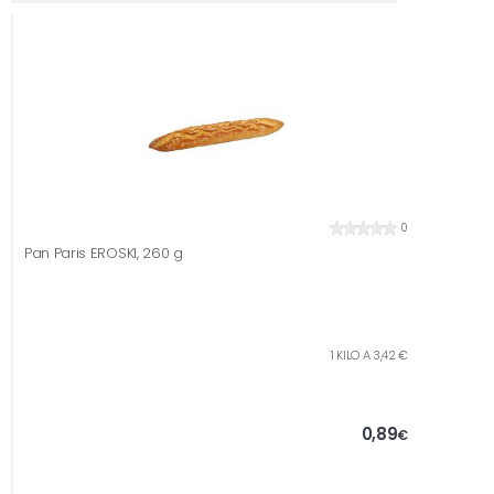
0
Pan Paris EROSKI, 260 g
1 KILO A 3,42 €
0,89
€