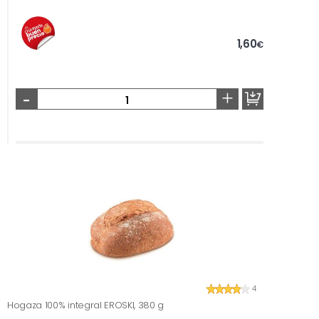
1,60
€
-
+
4
Hogaza 100% integral EROSKI, 380 g