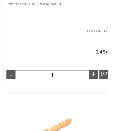
Pan baserri luze EROSKI, 500 g
1 KILO A 4,98 €
2,49
€
-
+