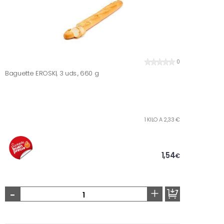
0
Baguette EROSKI, 3 uds., 660 g
1 KILO A 2,33 €
1,54
€
-
+