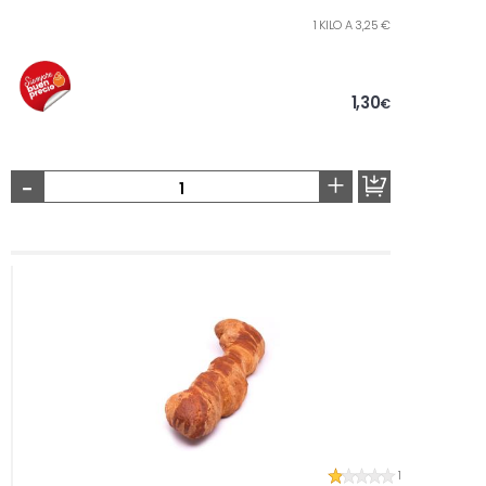
1 KILO A 3,25 €
1,30
€
-
+
1