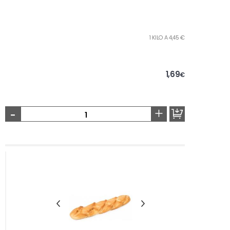
1 KILO A 4,45 €
1,69
€
-
+