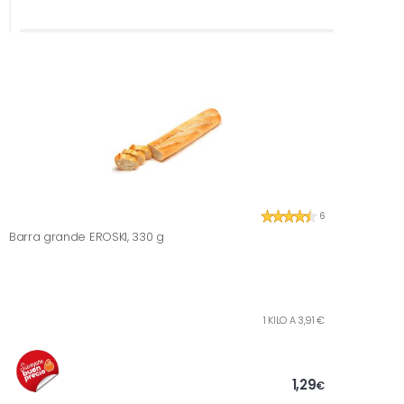
6
Barra grande EROSKI, 330 g
1 KILO A 3,91 €
1,29
€