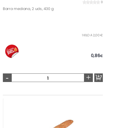
0
Barra mediana, 2 uds., 430 g
1 KILO A 2,00 €
0,86
€
-
+