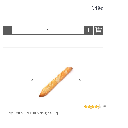
1,49
€
-
+
36
Baguette EROSKI Natur, 250 g