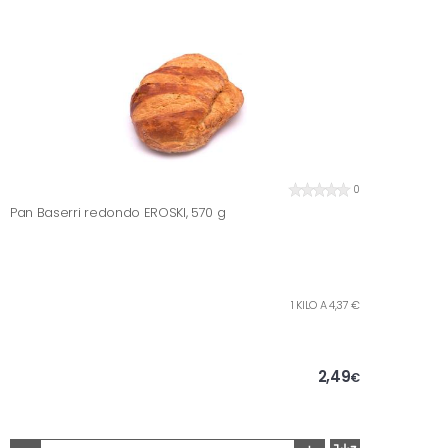
0
Pan Baserri redondo EROSKI, 570 g
1 KILO A 4,37 €
2,49
€