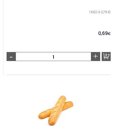
1 KILO A 2,76 €
0,69
€
-
+