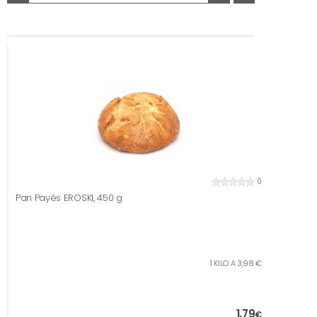
0
Pan Payés EROSKI, 450 g
1 KILO A 3,98 €
1,79
€