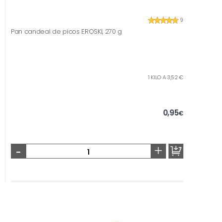
9
Pan candeal de picos EROSKI, 270 g
1 KILO A 3,52 €
0,95
€
-
+