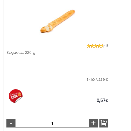
15
Baguette, 220 g
1 KILO A 2,59 €
0,57
€
-
+