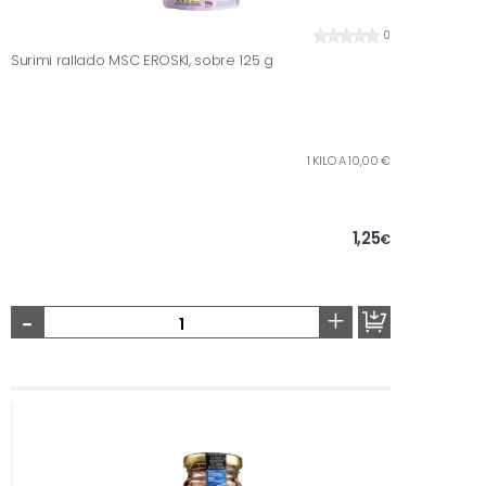
0
Surimi rallado MSC EROSKI, sobre 125 g
1 KILO A 10,00 €
1,25
€
-
+