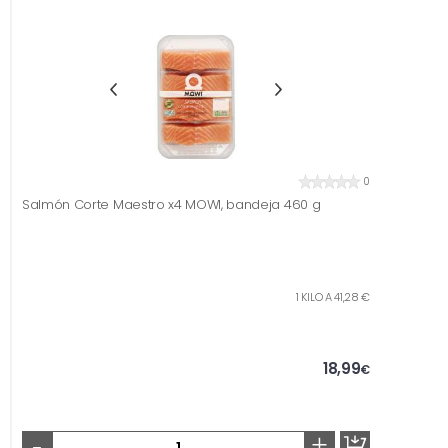
0
Salmón Corte Maestro x4 MOWI, bandeja 460 g
1 KILO A 41,28 €
18,99
€
-
+