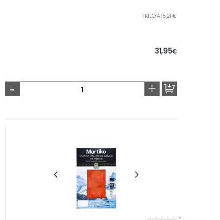
1 KILO A 15,21 €
31,95
€
-
+
0