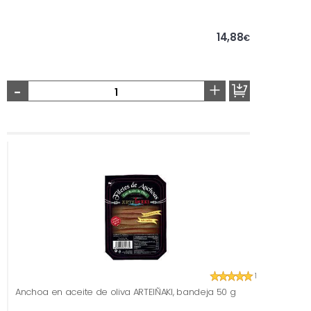
14,88
€
-
+
1
Anchoa en aceite de oliva ARTEIÑAKI, bandeja 50 g