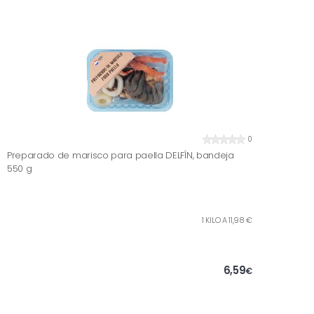
0
Preparado de marisco para paella DELFÍN, bandeja
550 g
1 KILO A 11,98 €
6,59
€