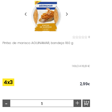
0
Pintxo de marisco AGUINAMAR, bandeja 180 g
1 KILO A 16,61 €
4x3
2,99
€
-
+