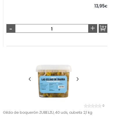
13,95
€
-
+
0
Gilda de boquerón ZUBELZU, 40 uds, cubeta 2,1 kg