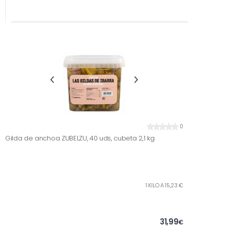
0
Gilda de anchoa ZUBELZU, 40 uds, cubeta 2,1 kg
1 KILO A 15,23 €
31,99
€