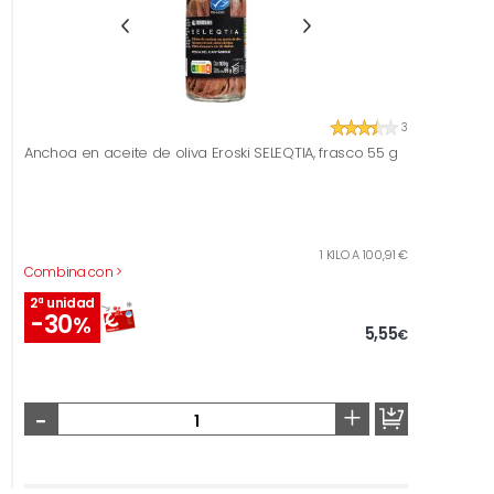
3
Anchoa en aceite de oliva Eroski SELEQTIA, frasco 55 g
1 KILO A 100,91 €
Combina con >
2ª unidad
-30
%
5,55
€
-
+