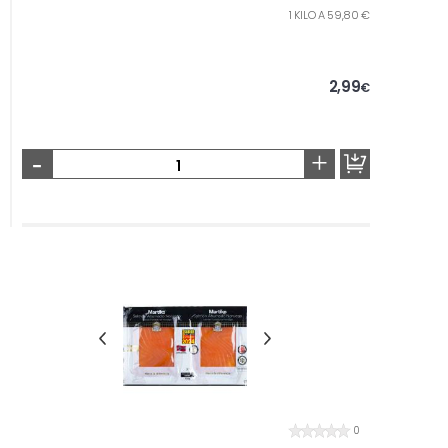
1 KILO A 59,80 €
2,99
€
-
+
0