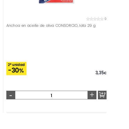
0
Anchoa en aceite de oliva CONSORCIO, lata 29 g
2ª unidad
-30
%
3,35
€
-
+