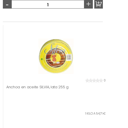
-
+
0
Anchoa en aceite SILVIA, lata 255 g
1 KILO A 54,71 €