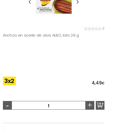
0
Anchoa en aceite de oliva ALBO, lata 29 g
3x2
4,49
€
-
+