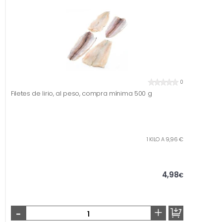
0
Filetes de lirio, al peso, compra mínima 500 g
1 KILO A 9,96 €
4,98
€
-
+