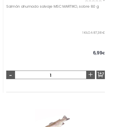
Salmón ahumado salvaje MSC MARTIKO, sobre 80 g
1 KILO A 87,38 €
6,99
€
-
+