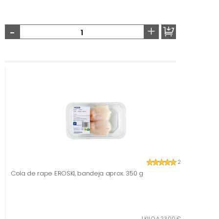
-
+
2
Cola de rape EROSKI, bandeja aprox. 350 g
1 KILO A 23,00 €