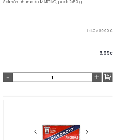
Salmón ahumado MARTIKO, pack 2x50 g
1 KILO A 69,90 €
6,99
€
-
+