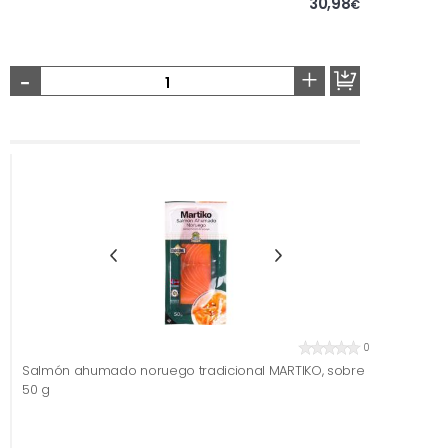
30,98
€
-
+
0
Salmón ahumado noruego tradicional MARTIKO, sobre
50 g