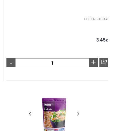
1 KILO A 69,00 €
3,45
€
-
+