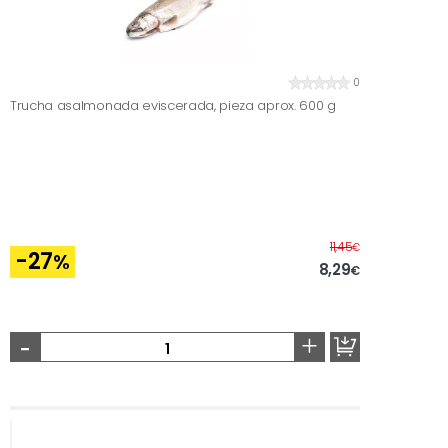
0
Trucha asalmonada eviscerada, pieza aprox. 600 g
Antes
11,45
€
-27
%
8,29
€
-
+