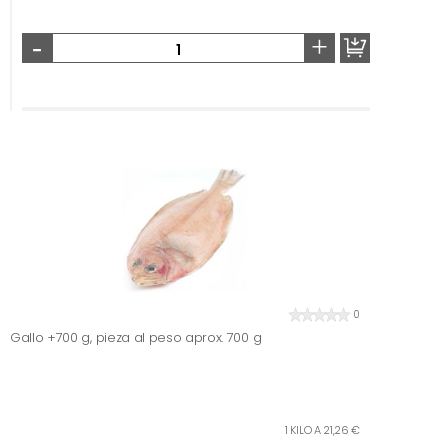
-
+
0
Gallo +700 g, pieza al peso aprox. 700 g
1 KILO A 21,26 €