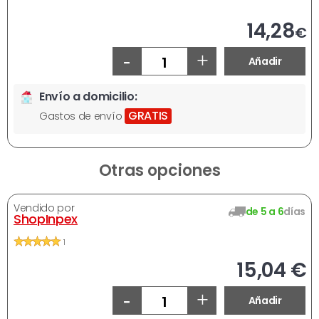
Ahora
14,28
€
-
+
Añadir
Envío a domicilio:
GRATIS
Gastos de envío
Otras opciones
Vendido por
de 5 a 6
días
ShopInpex
1
15,04 €
-
+
Añadir