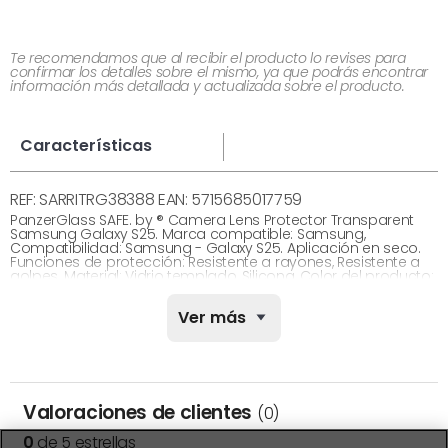
Te recomendamos que al recibir el producto lo revises para
confirmar los detalles sobre el mismo, ya que podrás encontrar
información más detallada y actualizada sobre el producto.
Características
REF: SARRITRG38388 EAN: 5715685017759
PanzerGlass SAFE. by ® Camera Lens Protector Transparent
Samsung Galaxy S25. Marca compatible: Samsung,
Compatibilidad: Samsung - Galaxy S25. Aplicación en seco.
Funciones de protección: Resistente a rayones, Resistente a
golpes. Material: Vidrio templado, Silicona, Color del producto:
Transparente. Cantidad por paquete: 1 pieza(s)
Ver más
DATOS GENERALES
Referencia del fabricante:
SARRITRG38388
Marca:
PANZERGLASS
Valoraciones de clientes
(0)
Color:
Otros
0
de 5 estrellas
Modelo:
SAFE. by PanzerGlass® Camera Lens Pr