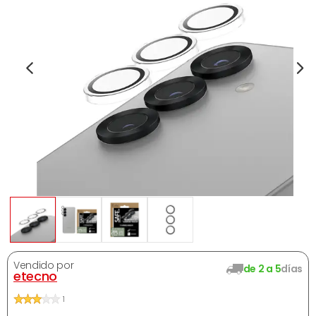
Vendido por
de 2 a 5
días
etecno
1