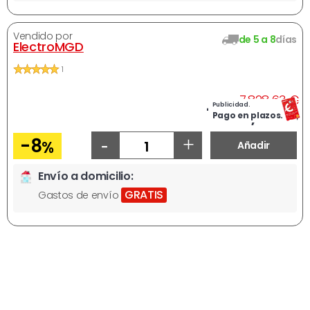
Vendido por
de 5 a 8
días
ElectroMGD
1
A
7.828,63 €
Publicidad.
Ahora
7.182,23 €
Pago en plazos.
-
+
-8
%
Añadir
Envío a domicilio:
GRATIS
Gastos de envío