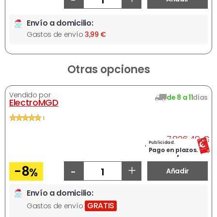
Envío a domicilio:
Gastos de envío
3,99 €
Otras opciones
Vendido por
de 8 a 11
días
ElectroMGD
1
A
7.826,49 €
Publicidad.
Ahora
7.180,27 €
Pago en plazos.
-
+
-8
%
Añadir
Envío a domicilio:
GRATIS
Gastos de envío