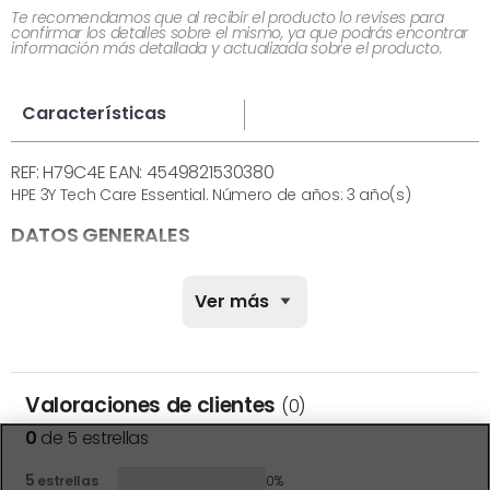
Te recomendamos que al recibir el producto lo revises para
confirmar los detalles sobre el mismo, ya que podrás encontrar
información más detallada y actualizada sobre el producto.
Características
REF: H79C4E EAN: 4549821530380
HPE 3Y Tech Care Essential. Número de años: 3 año(s)
DATOS GENERALES
Referencia del fabricante:
H79C4E
Ver más
Marca:
HPE
Color:
Otros
Modelo:
3Y Tech Care Essential
Compatible con Modelo:
DL365 Gen11
Valoraciones de clientes
(0)
0
de 5 estrellas
CARACTERÍSTICAS FÍSICAS
5
estrellas
0%
Anchura:
- cm