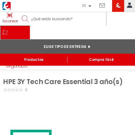
ES
EROSKI
IDENTIFÍCATE
Escanear
CLUB
INICIO
MI CUENTA
ELIGE TIPO DE ENTREGA
Pedidos online
Inicio
/
Electrónica
/
Informática
/
Software y
Productos
Compra fácil
Mis productos comprados en tienda y online
seguridad
Listas
HPE 3Y Tech Care Essential 3 año(s)
INFORMACIÓN GENERAL
0