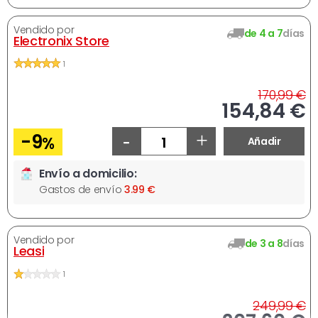
Vendido por
de 4 a 7
días
Electronix Store
1
A
170,99 €
Ahora
154,84 €
-
+
-9
%
Añadir
Envío a domicilio:
Gastos de envío
3.99 €
Vendido por
de 3 a 8
días
Leasi
1
A
249,99 €