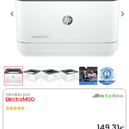
Vendido por
de 5 a 8
días
ElectroMGD
1
Ahora
149,31
€