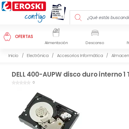
OFERTAS
Alimentación
Descanso
F
Inicio
/
Electrónica
/
Accesorios Informática
/
Almacen
DELL 400-AUPW disco duro interno 1 TB
0