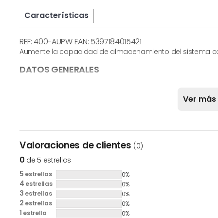
Características
REF: 400-AUPW EAN: 5397184015421
Aumente la capacidad de almacenamiento del sistema con 
DATOS GENERALES
Referencia del fabricante:
400-AUPW
Ver más
Marca:
DELL
Color:
Otros
Modelo:
400-AUPW
Valoraciones de clientes
(0)
CARACTERÍSTICAS FÍSICAS
0
de 5 estrellas
Anchura:
- cm
5
estrellas
0%
4
estrellas
0%
Altura:
- cm
3
estrellas
0%
Profundidad:
- cm
2
estrellas
0%
1
estrella
0%
Peso:
- kg