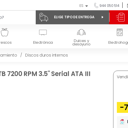
ES
944 050 514
ELIGE TIPO DE ENTREGA
Dulces y
rescos
Electrónica
Electrohog
desayuno
amiento
/
Discos duros internos
 7200 RPM 3.5'' Serial ATA III
Vendi
-