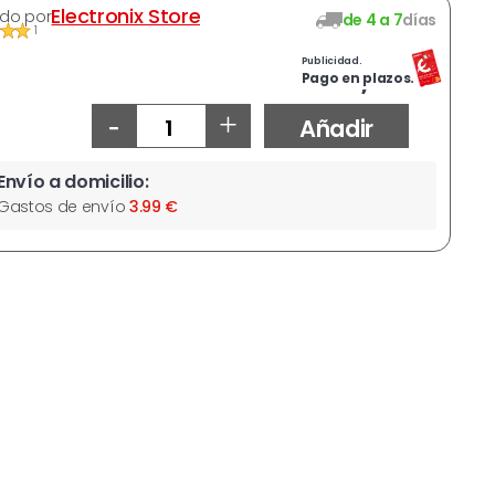
Electronix Store
do por
de 4 a 7
días
1
Publicidad.
541,47 €
Pago en plazos.
-
+
Añadir
Envío a domicilio:
Gastos de envío
3.99 €