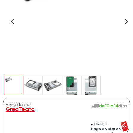
Vendido por
de 10 a 14
días
GreaTecno
Publicidad.
Ahora
325,42
€
Pago en plazos.