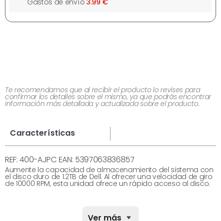
Gastos de envío
3.99 €
Te recomendamos que al recibir el producto lo revises para
confirmar los detalles sobre el mismo, ya que podrás encontrar
información más detallada y actualizada sobre el producto.
Características
REF: 400-AJPC EAN: 5397063836857
Aumente la capacidad de almacenamiento del sistema con
el disco duro de 1.2TB de Dell. Al ofrecer una velocidad de giro
de 10000 RPM, esta unidad ofrece un rápido acceso al disco.
DATOS GENERALES
Ver más
Referencia del fabricante:
400-AJPC