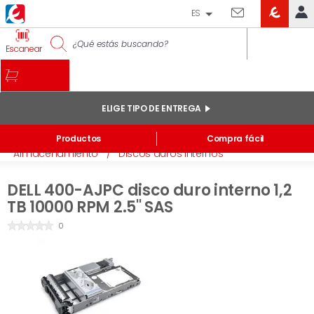
ES
EROSKI
IDENTIFÍCATE
Escanear
CLUB
INICIO
MI CUENTA
ELIGE TIPO DE ENTREGA
Pedidos online
Inicio
/
Electrónica
/
Accesorios Informática
/
Productos
Compra fácil
Mis productos comprados en tienda y online
Almacenamiento
/
Discos duros internos
Listas
DELL 400-AJPC disco duro interno 1,2
INFORMACIÓN GENERAL
TB 10000 RPM 2.5'' SAS
0