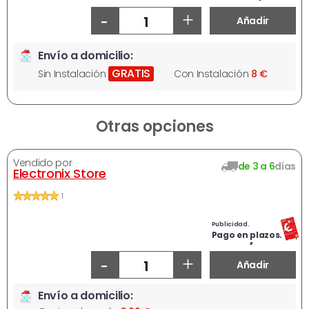
-
+
Añadir
Envío a domicilio:
GRATIS
Sin Instalación
Con Instalación
8 €
Otras opciones
Vendido por
de 3 a 6
días
Electronix Store
1
Publicidad.
394,33 €
Pago en plazos.
-
+
Añadir
Envío a domicilio: