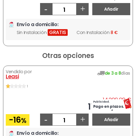
-
+
Añadir
Envío a domicilio:
GRATIS
Sin Instalación
Con Instalación
8 €
Otras opciones
Vendido por
de 3 a 8
días
Leasi
1
A
14.299,99 €
Publicidad.
Ahora
11.904,51 €
Pago en plazos.
-
+
-16
%
Añadir
Envío a domicilio: