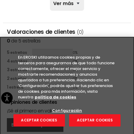
DATOS GENERALES
Ver más
Referencia del fabricante:
345-BFWQ
Marca:
DELL
Color:
Otros
Valoraciones de clientes
(0)
Modelo:
345-BFWQ
0
de 5 estrellas
CARACTERÍSTICAS FÍSICAS
5
estrellas
0%
En EROSKI utilizamos cookies propias y de
4
Anchura:
- cm
estrellas
0%
terceros para asegurarnos de que todo funcione
correctamente, ofrecer el mejor servicio y
3
Altura:
- cm
estrellas
0%
mostrarte recomendaciones y anuncios
2
Profundidad:
- cm
estrellas
0%
ajustados a tus preferencias. Haciendo clic en
'Configuración', podrás ajustar tus preferencias
1
Peso:
- kg
estrella
0%
de cookies. para más información, visita
nuestra
política de cookies
CARACTERÍSITICAS ESPECÍFICAS
Opiniones de clientes
¡Sé el primero en valorarlo!
Conexiones:
SAS
Configuración
Capacidad de
De 1 TB a 3 TB
ACEPTAR COOKIES
ACEPTAR COOKIES
almacenamiento:
Escribir mi opinión
Almacenamiento:
1920 GB