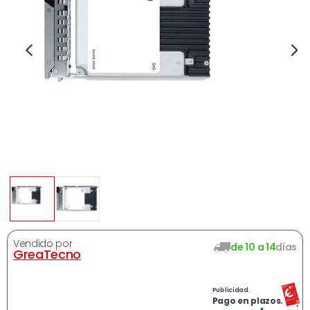
Vendido por
de 10 a 14
días
GreaTecno
Publicidad.
Ahora
9968,97
€
Pago en plazos.