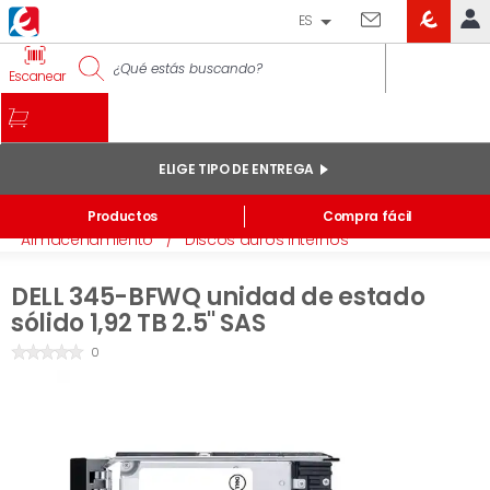
ES
EROSKI
IDENTIFÍCATE
Escanear
CLUB
INICIO
MI CUENTA
ELIGE TIPO DE ENTREGA
Pedidos online
Inicio
/
Electrónica
/
Accesorios Informática
/
Productos
Compra fácil
Mis productos comprados en tienda y online
Almacenamiento
/
Discos duros internos
Listas
DELL 345-BFWQ unidad de estado
INFORMACIÓN GENERAL
sólido 1,92 TB 2.5'' SAS
0