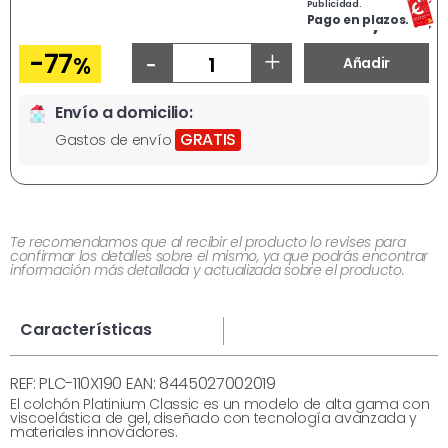
Publicidad.
Ahora
249,99
€
Pago en plazos.
-
+
-77
%
Añadir
Envío a domicilio:
GRATIS
Gastos de envío
Te recomendamos que al recibir el producto lo revises para
confirmar los detalles sobre el mismo, ya que podrás encontrar
información más detallada y actualizada sobre el producto.
Características
REF: PLC-110X190 EAN: 8445027002019
El colchón Platinium Classic es un modelo de alta gama con
viscoelástica de gel, diseñado con tecnología avanzada y
materiales innovadores.