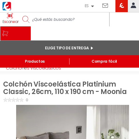
ES
EROSKI
IDENTIFÍCATE
Escanear
CLUB
INICIO
MI CUENTA
ELIGE TIPO DE ENTREGA
Pedidos online
Inicio
/
Descanso
/
Colchones
/
Productos
Compra fácil
Mis productos comprados en tienda y online
Colchones viscoelásticos
Listas
Colchón Viscoelástica Platinium
INFORMACIÓN GENERAL
Classic, 26cm, 110 x 190 cm - Moonia
0