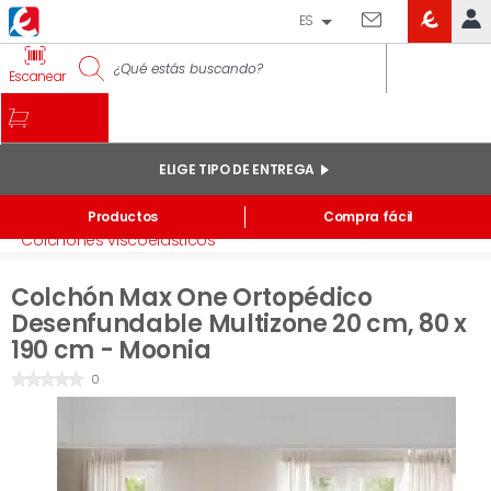
ES
EROSKI
IDENTIFÍCATE
Escanear
CLUB
INICIO
MI CUENTA
ELIGE TIPO DE ENTREGA
Pedidos online
Inicio
/
Descanso
/
Colchones
/
Productos
Compra fácil
Mis productos comprados en tienda y online
Colchones viscoelásticos
Listas
Colchón Max One Ortopédico
INFORMACIÓN GENERAL
Desenfundable Multizone 20 cm, 80 x
190 cm - Moonia
0