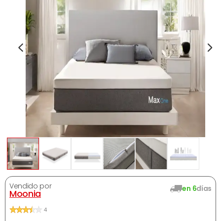
Vendido por
en 6
días
Moonia
4